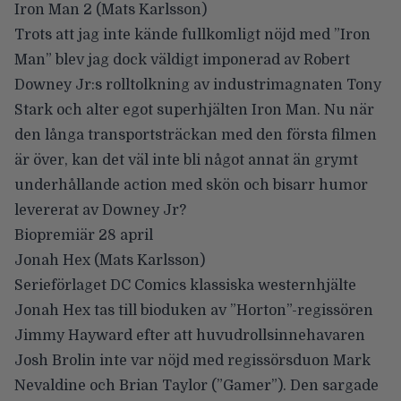
Iron Man 2
(Mats Karlsson)
Trots att jag inte kände fullkomligt nöjd med ”Iron
Man” blev jag dock väldigt imponerad av Robert
Downey Jr:s rolltolkning av industrimagnaten Tony
Stark och alter egot superhjälten Iron Man. Nu när
den långa transportsträckan med den första filmen
är över, kan det väl inte bli något annat än grymt
underhållande action med skön och bisarr humor
levererat av Downey Jr?
Biopremiär 28 april
Jonah Hex
(Mats Karlsson)
Serieförlaget DC Comics klassiska westernhjälte
Jonah Hex tas till bioduken av ”Horton”-regissören
Jimmy Hayward efter att huvudrollsinnehavaren
Josh Brolin inte var nöjd med regissörsduon Mark
Nevaldine och Brian Taylor (”Gamer”). Den sargade