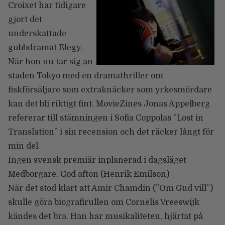
Croixet har tidigare
gjort det
underskattade
gubbdramat Elegy.
När hon nu tar sig an
staden Tokyo med en dramathriller om
fiskförsäljare som extraknäcker som yrkesmördare
kan det bli riktigt fint. MovieZines Jonas Appelberg
refererar till stämningen i Sofia Coppolas ”Lost in
Translation” i sin recension och det räcker långt för
min del.
Ingen svensk premiär inplanerad i dagsläget
Medborgare, God afton
(Henrik Emilson)
När det stod klart att Amir Chamdin (”Om Gud vill”)
skulle göra biografirullen om Cornelis Vreeswijk
kändes det bra. Han har musikaliteten, hjärtat på