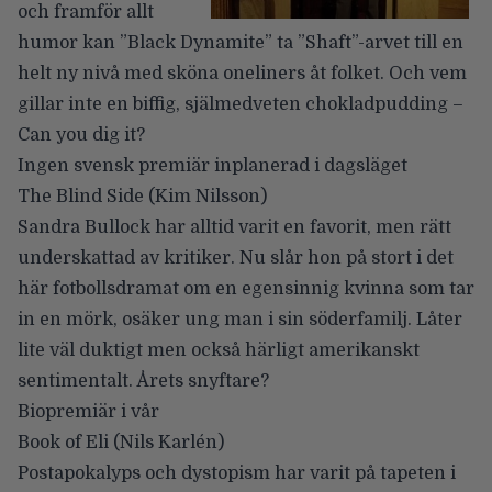
och framför allt
humor kan ”Black Dynamite” ta ”Shaft”-arvet till en
helt ny nivå med sköna oneliners åt folket. Och vem
gillar inte en biffig, själmedveten chokladpudding –
Can you dig it?
Ingen svensk premiär inplanerad i dagsläget
The Blind Side
(Kim Nilsson)
Sandra Bullock har alltid varit en favorit, men rätt
underskattad av kritiker. Nu slår hon på stort i det
här fotbollsdramat om en egensinnig kvinna som tar
in en mörk, osäker ung man i sin söderfamilj. Låter
lite väl duktigt men också härligt amerikanskt
sentimentalt. Årets snyftare?
Biopremiär i vår
Book of Eli
(Nils Karlén)
Postapokalyps och dystopism har varit på tapeten i