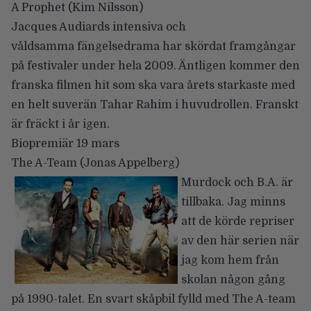
A Prophet
(Kim Nilsson)
Jacques Audiards intensiva och
våldsamma fängelsedrama har skördat framgångar
på festivaler under hela 2009. Äntligen kommer den
franska filmen hit som ska vara årets starkaste med
en helt suverän Tahar Rahim i huvudrollen. Franskt
är fräckt i år igen.
Biopremiär 19 mars
The A-Team
(Jonas Appelberg)
Murdock och B.A. är
tillbaka. Jag minns
att de körde repriser
av den här serien när
jag kom hem från
skolan någon gång
på 1990-talet. En svart skåpbil fylld med The A-team