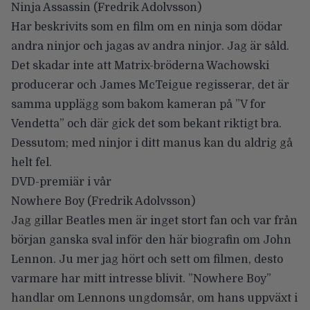
Ninja Assassin
(Fredrik Adolvsson)
Har beskrivits som en film om en ninja som dödar
andra ninjor och jagas av andra ninjor. Jag är såld.
Det skadar inte att Matrix-bröderna Wachowski
producerar och James McTeigue regisserar, det är
samma upplägg som bakom kameran på ”V for
Vendetta” och där gick det som bekant riktigt bra.
Dessutom; med ninjor i ditt manus kan du aldrig gå
helt fel.
DVD-premiär i vår
Nowhere Boy
(Fredrik Adolvsson)
Jag gillar Beatles men är inget stort fan och var från
början ganska sval inför den här biografin om John
Lennon. Ju mer jag hört och sett om filmen, desto
varmare har mitt intresse blivit. ”Nowhere Boy”
handlar om Lennons ungdomsår, om hans uppväxt i