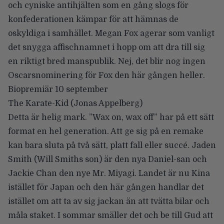
och cyniske antihjälten som en gång slogs för
konfederationen kämpar för att hämnas de
oskyldiga i samhället. Megan Fox agerar som vanligt
det snygga affischnamnet i hopp om att dra till sig
en riktigt bred manspublik. Nej, det blir nog ingen
Oscarsnominering för Fox den här gången heller.
Biopremiär 10 september
The Karate-Kid
(
Jonas Appelberg)
Detta är helig mark. ”Wax on, wax off” har på ett sätt
format en hel generation. Att ge sig på en remake
kan bara sluta på två sätt, platt fall eller succé. Jaden
Smith (Will Smiths son) är den nya Daniel-san och
Jackie Chan den nye Mr. Miyagi. Landet är nu Kina
istället för Japan och den här gången handlar det
istället om att ta av sig jackan än att tvätta bilar och
måla staket. I sommar smäller det och be till Gud att