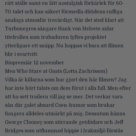
rätt ställe samt en lätt nostalgisk förkärlek för 60-
70-talet och kan säkert förmedla dåtidens ruffiga
analoga atmosfär trovärdigt. När det stod klart att
Turbonegros sångare Hank von Helvete axlar
titelrollen som trubaduren lyftes projektet
ytterligare ett snäpp. Nu hoppas vi bara att filmen
blir i svartvitt.
Biopremiär 12 november
Men Who Stare at Goats
(Lotta Zachrisson)
Vilka är killarna som har gjort den här filmen? Jag
har inte hört talats om dem förut i alla fall. Men efter
att ha sett trailern vill jag se mer. Det verkar vara
sån där galet absurd Coen-humor som brukar
fungera alldeles utmärkt på mig. Dessutom känns
George Clooney som stirrande getdödare och Jeff
Bridges som utflummad hippie i Irakmiljö förstås