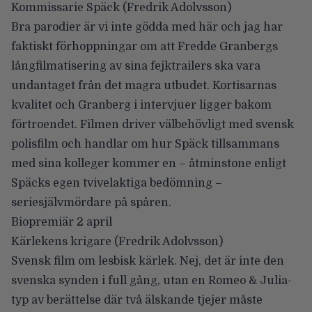
Kommissarie Späck
(Fredrik Adolvsson)
Bra parodier är vi inte gödda med här och jag har
faktiskt förhoppningar om att Fredde Granbergs
långfilmatisering av sina fejktrailers ska vara
undantaget från det magra utbudet. Kortisarnas
kvalitet och Granberg i intervjuer ligger bakom
förtroendet. Filmen driver välbehövligt med svensk
polisfilm och handlar om hur Späck tillsammans
med sina kolleger kommer en – åtminstone enligt
Späcks egen tvivelaktiga bedömning –
seriesjälvmördare på spåren.
Biopremiär 2 april
Kärlekens krigare
(Fredrik Adolvsson)
Svensk film om lesbisk kärlek. Nej, det är inte den
svenska synden i full gång, utan en Romeo & Julia-
typ av berättelse där två älskande tjejer måste