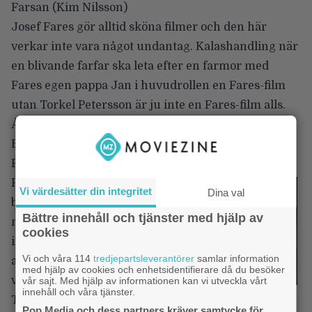
Farsan
(Kim Nilsson)
Josef Fares gör alltid sköna filmer och den här
verkar inte vara något undantag. Kalashandling när
en blivande farfar ska leta efter en farmor med
Fares egen pappa Jan i huvudrollen en Fares-film
utan Torkel Petersson är ju inte en Fares-film alls.
Årets svenska redan i februari?
Biopremiär 12 februari
Flickan från ovan
(Nils Karlén)
Peter Jackson
Vi värdesätter din integritet
Dina val
behöver ingen
Bättre innehåll och tjänster med hjälp av
närmare
cookies
introduktion. Efter
Vi och våra 114
tredjepartsleverantörer
samlar information
att ha erövrat
med hjälp av cookies och enhetsidentifierare då du besöker
världen med sin
vår sajt. Med hjälp av informationen kan vi utveckla vårt
innehåll och våra tjänster.
Tolkien-trilogi är kanske inte heller så förvånande
Pop Media och dess partners kräver samtycke för