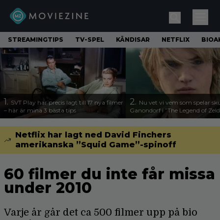
STREAMINGTIPS
TV-SPEL
KÄNDISAR
NETFLIX
BIOA
1.
2.
SVT Play har precis lagt till 17 nya filmer
Nu vet vi vem som spelar sk
– här är mina 3 bästa tips
Ganondorf i ”The Legend of Zel
Netflix har lagt ned David Finchers
amerikanska ”Squid Game”-spinoff
60 filmer du inte får missa
under 2010
Varje år går det ca 500 filmer upp på bio