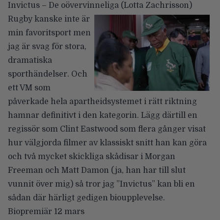
Invictus – De oövervinneliga
(Lotta Zachrisson)
Rugby kanske inte är
min favoritsport men
jag är svag för stora,
dramatiska
sporthändelser. Och
ett VM som
påverkade hela apartheidsystemet i rätt riktning
hamnar definitivt i den kategorin. Lägg därtill en
regissör som Clint Eastwood som flera gånger visat
hur välgjorda filmer av klassiskt snitt han kan göra
och två mycket skickliga skådisar i Morgan
Freeman och Matt Damon (ja, han har till slut
vunnit över mig) så tror jag ”Invictus” kan bli en
sådan där härligt gedigen bioupplevelse.
Biopremiär 12 mars