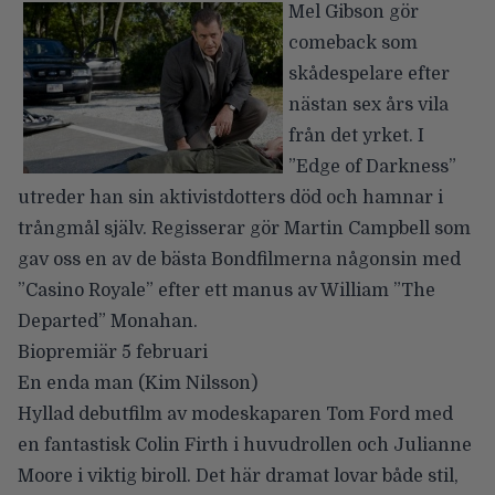
Mel Gibson gör
comeback som
skådespelare efter
nästan sex års vila
från det yrket. I
”Edge of Darkness”
utreder han sin aktivistdotters död och hamnar i
trångmål själv. Regisserar gör Martin Campbell som
gav oss en av de bästa Bondfilmerna någonsin med
”Casino Royale” efter ett manus av William ”The
Departed” Monahan.
Biopremiär 5 februari
En enda man
(Kim Nilsson)
Hyllad debutfilm av modeskaparen Tom Ford med
en fantastisk Colin Firth i huvudrollen och Julianne
Moore i viktig biroll. Det här dramat lovar både stil,