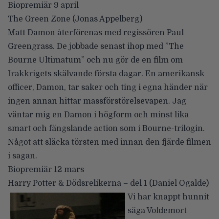
Biopremiär 9 april
The Green Zone
(Jonas Appelberg)
Matt Damon återförenas med regissören Paul
Greengrass. De jobbade senast ihop med ”The
Bourne Ultimatum”
och nu gör de en film om
Irakkrigets skälvande första dagar. En amerikansk
officer, Damon, tar saker och ting i egna händer när
ingen annan hittar massförstörelsevapen. Jag
väntar mig en Damon i högform och minst lika
smart och fängslande action som i Bourne-trilogin.
Något att släcka törsten med innan den fjärde filmen
i sagan.
Biopremiär 12 mars
Harry Potter & Dödsrelikerna
–
del 1
(Daniel Ogalde)
Vi har knappt hunnit
säga Voldemort