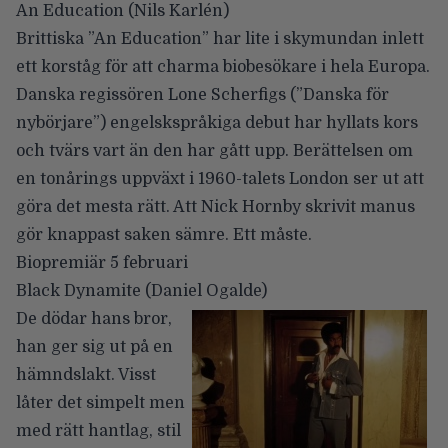
An Education
(Nils Karlén)
Brittiska ”An Education” har lite i skymundan inlett
ett korståg för att charma biobesökare i hela Europa.
Danska regissören Lone Scherfigs (”Danska för
nybörjare”) engelskspråkiga debut har hyllats kors
och tvärs vart än den har gått upp. Berättelsen om
en tonårings uppväxt i 1960-talets London ser ut att
göra det mesta rätt. Att Nick Hornby skrivit manus
gör knappast saken sämre. Ett måste.
Biopremiär 5 februari
Black Dynamite
(Daniel Ogalde)
De dödar hans bror,
han ger sig ut på en
hämndslakt. Visst
låter det simpelt men
med rätt hantlag, stil