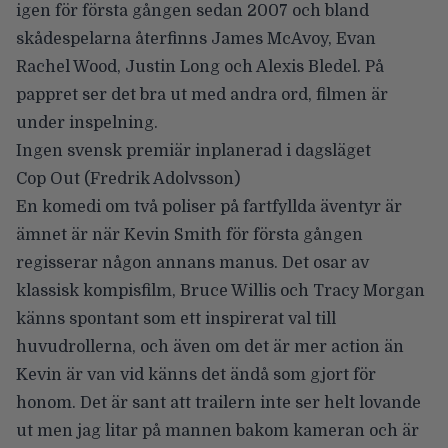
igen för första gången sedan 2007 och bland
skådespelarna återfinns James McAvoy, Evan
Rachel Wood, Justin Long och Alexis Bledel. På
pappret ser det bra ut med andra ord, filmen är
under inspelning.
Ingen svensk premiär inplanerad i dagsläget
Cop Out
(Fredrik Adolvsson)
En komedi om två poliser på fartfyllda äventyr är
ämnet är när Kevin Smith för första gången
regisserar någon annans manus. Det osar av
klassisk kompisfilm, Bruce Willis och Tracy Morgan
känns spontant som ett inspirerat val till
huvudrollerna, och även om det är mer action än
Kevin är van vid känns det ändå som gjort för
honom. Det är sant att trailern inte ser helt lovande
ut men jag litar på mannen bakom kameran och är