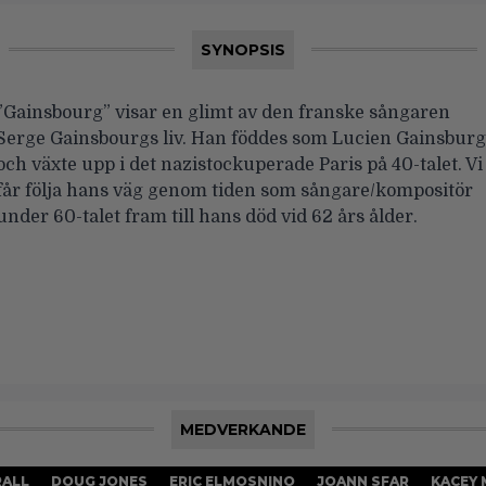
SYNOPSIS
”Gainsbourg” visar en glimt av den franske sångaren
Serge Gainsbourgs liv. Han föddes som Lucien Gainsburg
och växte upp i det nazistockuperade Paris på 40-talet. Vi
får följa hans väg genom tiden som sångare/kompositör
under 60-talet fram till hans död vid 62 års ålder.
MEDVERKANDE
RALL
DOUG JONES
ERIC ELMOSNINO
JOANN SFAR
KACEY 