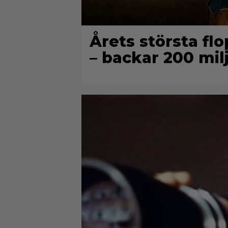
Årets största flo
– backar 200 mil