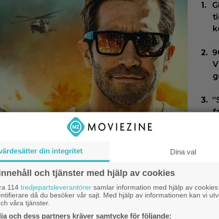
G
t
k
9
V
g
”
f
1
A
värdesätter din integritet
Dina val
J
d
innehåll och tjänster med hjälp av cookies
åra 114
tredjepartsleverantörer
samlar information med hjälp av cookies
film släpps digitalt
C
ntifierare då du besöker vår sajt. Med hjälp av informationen kan vi utv
ch våra tjänster.
onfattig och tråkig”
f
a och dess partners kräver samtycke för följande:
f