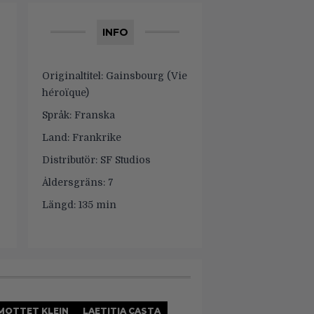
INFO
Originaltitel:
Gainsbourg (Vie
héroïque)
Språk:
Franska
Land:
Frankrike
Distributör:
SF Studios
Åldersgräns:
7
Längd:
135 min
MOTTET KLEIN
LAETITIA CASTA