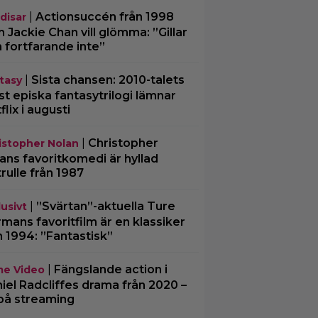
|
Actionsuccén från 1998
disar
 Jackie Chan vill glömma: ”Gillar
 fortfarande inte”
|
Sista chansen: 2010-talets
tasy
t episka fantasytrilogi lämnar
flix i augusti
|
Christopher
istopher Nolan
ans favoritkomedi är hyllad
trulle från 1987
|
”Svärtan”-aktuella Ture
lusivt
mans favoritfilm är en klassiker
n 1994: ”Fantastisk”
|
Fängslande action i
me Video
iel Radcliffes drama från 2020 –
på streaming