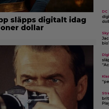
DC
dig
pp släpps digitalt idag
dol
joner dollar
Sky
Jac
bio
Dig
slä
”Ac
Kla
”pe
Str
bri
Pla