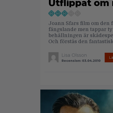
Utflippat om
Joann Sfars film om den 
fängslande men tappar tyv
behållningen är skådespe
Och förstås den fantastis
Lisa Olsson
L
Recension: 03.04.2010