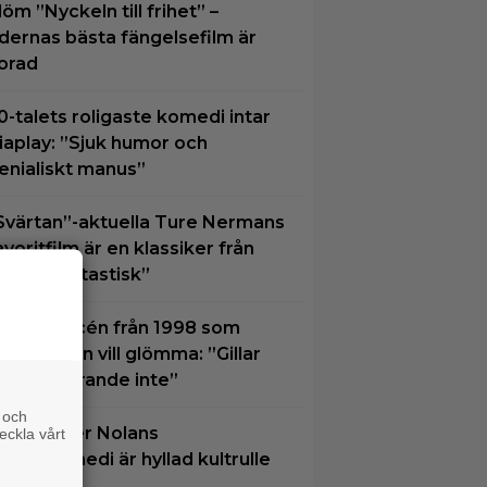
löm ”Nyckeln till frihet” –
idernas bästa fängelsefilm är
orad
0-talets roligaste komedi intar
iaplay: ”Sjuk humor och
enialiskt manus”
Svärtan”-aktuella Ture Nermans
avoritfilm är en klassiker från
994: ”Fantastisk”
ctionsuccén från 1998 som
ackie Chan vill glömma: ”Gillar
en fortfarande inte”
 och
hristopher Nolans
eckla vårt
avoritkomedi är hyllad kultrulle
rån 1987