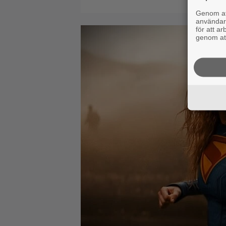
Genom att
användaru
för att a
genom att