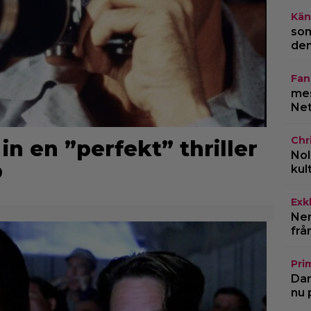
Kän
som
den
Fan
mes
Net
Chr
 in en ”perfekt” thriller
Nol
b
kul
Exk
Ner
frå
Pri
Dan
nu 