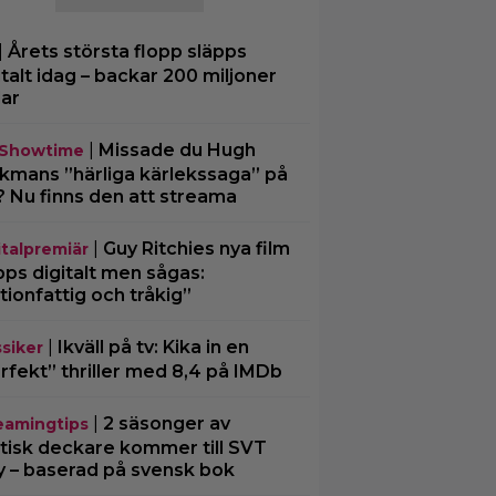
|
Årets största flopp släpps
italt idag – backar 200 miljoner
lar
|
Missade du Hugh
Showtime
kmans ”härliga kärlekssaga” på
? Nu finns den att streama
|
Guy Ritchies nya film
italpremiär
pps digitalt men sågas:
tionfattig och tråkig”
|
Ikväll på tv: Kika in en
ssiker
rfekt” thriller med 8,4 på IMDb
|
2 säsonger av
eamingtips
ttisk deckare kommer till SVT
y – baserad på svensk bok