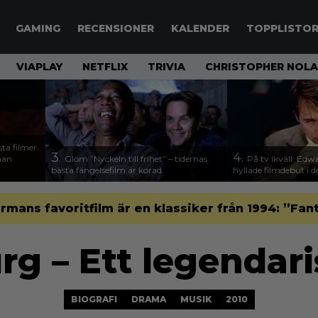
GAMING
RECENSIONER
KALENDER
TOPPLISTO
VIAPLAY
NETFLIX
TRIVIA
CHRISTOPHER NOL
sta filmer
3.
4.
nnan
Glöm ”Nyckeln till frihet” – tidernas
På tv ikväll: Edw
bästa fängelsefilm är korad
hyllade filmdebut i d
rmans favoritfilm är en klassiker från 1994: ”Fan
g – Ett legendari
BIOGRAFI
DRAMA
MUSIK
2010