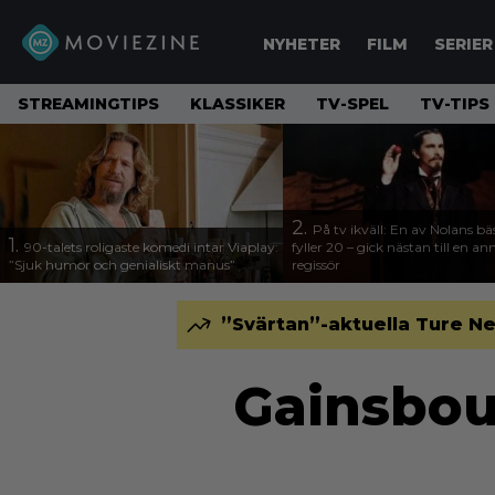
NYHETER
FILM
SERIER
STREAMINGTIPS
KLASSIKER
TV-SPEL
TV-TIPS
2.
På tv ikväll: En av Nolans bä
1.
90-talets roligaste komedi intar Viaplay:
fyller 20 – gick nästan till en a
”Sjuk humor och genialiskt manus”
regissör
”Svärtan”-aktuella Ture Ne
Gainsbour