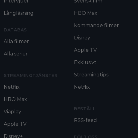
Intervjuer
Svensk film
Långläsning
HBO Max
Kommande filmer
DATABAS
Disney
Alla filmer
Apple TV+
Alla serier
Exklusivt
Streamingtips
STREAMINGTJÄNSTER
Netflix
Netflix
HBO Max
BESTÄLL
Viaplay
RSS-feed
Apple TV
Disney+
FÖLJ OSS