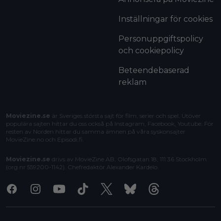
Inställningar för cookies
Personuppgiftspolicy
och cookiepolicy
Beteendebaserad
reklam
Moviezine.se
är Sveriges största sajt för film, serier och spel. Utöver
populära sajten hittar du oss också på Instagram, Facebook, Youtube. För
resten av Norden hittar du samma ämnen på våra syskonsajter
MovieZine.no
och
Episodi.fi
.
Moviezine.se
drivs av MovieZine AB, Olofsgatan 18, 111 36 Stockholm
(org.nr 559200-1142). Chefredaktör
Alexander Kardelo
.
Facebook
Instagram
Youtube
Tiktok
X
Bluesky
Threads