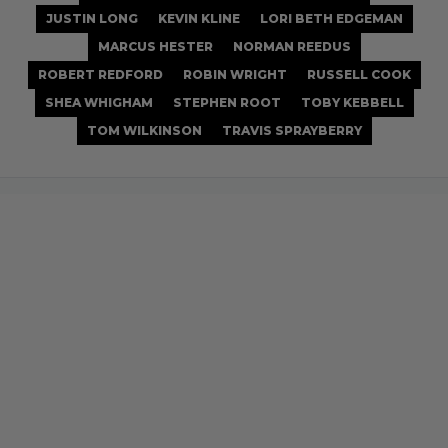
JUSTIN LONG
KEVIN KLINE
LORI BETH EDGEMAN
MARCUS HESTER
NORMAN REEDUS
ROBERT REDFORD
ROBIN WRIGHT
RUSSELL COOK
SHEA WHIGHAM
STEPHEN ROOT
TOBY KEBBELL
TOM WILKINSON
TRAVIS SPRAYBERRY