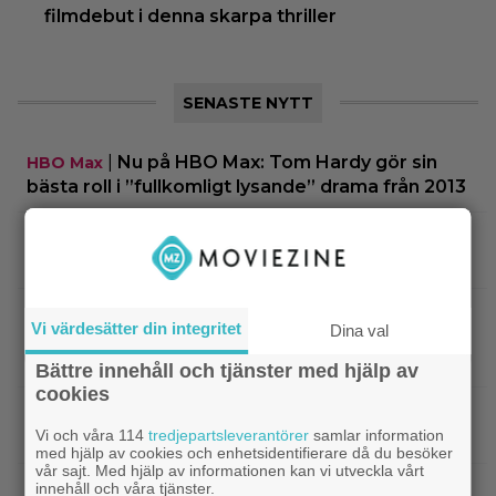
filmdebut i denna skarpa thriller
SENASTE NYTT
|
Nu på HBO Max: Tom Hardy gör sin
HBO Max
bästa roll i ”fullkomligt lysande” drama från 2013
|
Kvällens tv-tips: Du kan inte ana
Streamingtips
vem som är mördaren i ”Beck” nummer 20
|
På tv ikväll: En av Nolans
Christopher Nolan
Vi värdesätter din integritet
Dina val
bästa filmer fyller 20 – gick nästan till en annan
regissör
Bättre innehåll och tjänster med hjälp av
cookies
|
På tv ikväll: Edward Norton gjorde sin
TV-spel
Vi och våra 114
tredjepartsleverantörer
samlar information
hyllade filmdebut i denna skarpa thriller
med hjälp av cookies och enhetsidentifierare då du besöker
vår sajt. Med hjälp av informationen kan vi utveckla vårt
|
Sista säsongen av ”The Witcher”
innehåll och våra tjänster.
Fantasy