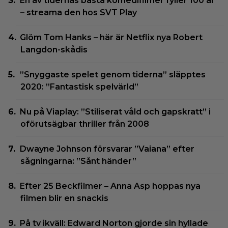
En av tidernas bästa komedifilmer fyller 100 år
– streama den hos SVT Play
Glöm Tom Hanks – här är Netflix nya Robert
Langdon-skådis
”Snyggaste spelet genom tiderna” släpptes
2020: ”Fantastisk spelvärld”
Nu på Viaplay: ”Stiliserat våld och gapskratt” i
oförutsägbar thriller från 2008
Dwayne Johnson försvarar ”Vaiana” efter
sågningarna: ”Sånt händer”
Efter 25 Beckfilmer – Anna Asp hoppas nya
filmen blir en snackis
På tv ikväll: Edward Norton gjorde sin hyllade