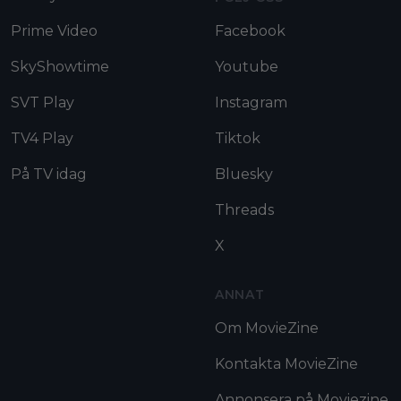
Prime Video
Facebook
SkyShowtime
Youtube
SVT Play
Instagram
TV4 Play
Tiktok
På TV idag
Bluesky
Threads
X
ANNAT
Om MovieZine
Kontakta MovieZine
Annonsera på Moviezine