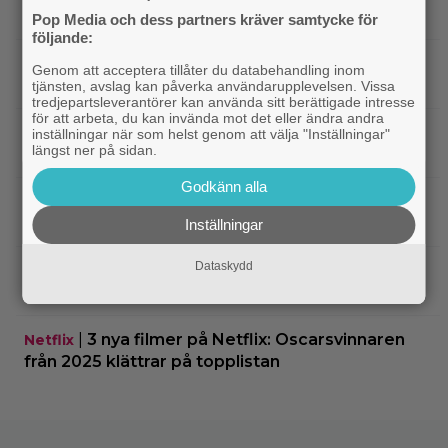
försenas – släpps 2027
Pop Media och dess partners kräver samtycke för
följande:
|
Nu på Netflix: Tidlös krigsklassiker från
Netflix
Genom att acceptera tillåter du databehandling inom
1961 fick fullpott
tjänsten, avslag kan påverka användarupplevelsen. Vissa
tredjepartsleverantörer kan använda sitt berättigade intresse
för att arbeta, du kan invända mot det eller ändra andra
|
”Hajen” i topp när Empires läsare
Klassiker
inställningar när som helst genom att välja "Inställningar"
längst ner på sidan.
korar tidernas 100 bästa filmer
Godkänn alla
|
”Svärtan”-stjärnan Linus Rogsgård om
Exklusivt
sina favoritserier: ”En av de bästa…”
Inställningar
Dataskydd
|
Nu på Viaplay: ”Stiliserat våld och
Streamingtips
gapskratt” i oförutsägbar thriller från 2008
|
3 nya filmer på Netflix: Oscarsvinnaren
Netflix
från 2025 klättrar på topplistan