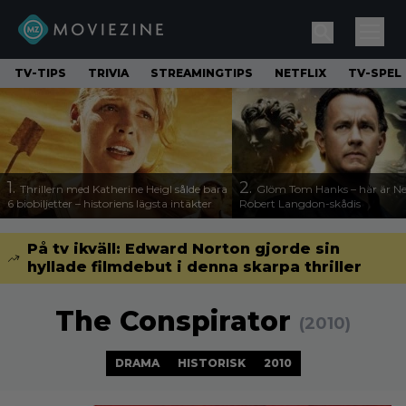
TV-TIPS
TRIVIA
STREAMINGTIPS
NETFLIX
TV-SPEL
1.
2.
Thrillern med Katherine Heigl sålde bara
Glöm Tom Hanks – här är Net
6 biobiljetter – historiens lägsta intäkter
Robert Langdon-skådis
På tv ikväll: Edward Norton gjorde sin
hyllade filmdebut i denna skarpa thriller
The Conspirator
(2010)
DRAMA
HISTORISK
2010