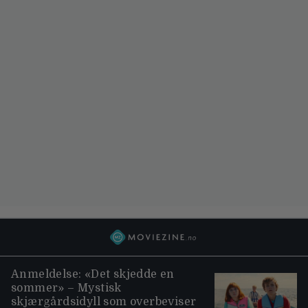
Anmeldelse: «Det skjedde en
sommer» – Mystisk
skjærgårdsidyll som overbeviser