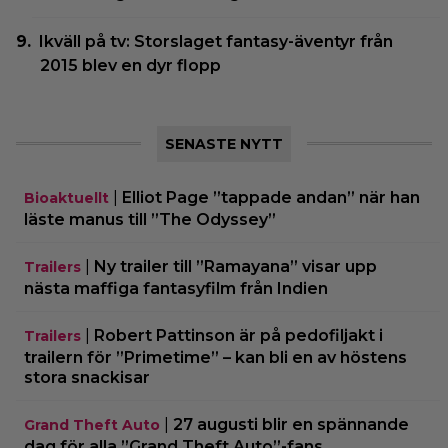
Ikväll på tv: Storslaget fantasy-äventyr från
2015 blev en dyr flopp
SENASTE NYTT
|
Elliot Page ”tappade andan” när han
Bioaktuellt
läste manus till ”The Odyssey”
|
Ny trailer till ”Ramayana” visar upp
Trailers
nästa maffiga fantasyfilm från Indien
|
Robert Pattinson är på pedofiljakt i
Trailers
trailern för ”Primetime” – kan bli en av höstens
stora snackisar
|
27 augusti blir en spännande
Grand Theft Auto
dag för alla ”Grand Theft Auto”-fans