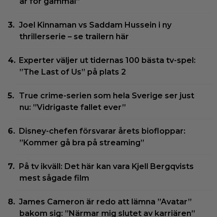
är för gammal”
Joel Kinnaman vs Saddam Hussein i ny
thrillerserie – se trailern här
Experter väljer ut tidernas 100 bästa tv-spel:
”The Last of Us” på plats 2
True crime-serien som hela Sverige ser just
nu: ”Vidrigaste fallet ever”
Disney-chefen försvarar årets biofloppar:
”Kommer gå bra på streaming”
På tv ikväll: Det här kan vara Kjell Bergqvists
mest sågade film
James Cameron är redo att lämna ”Avatar”
bakom sig: ”Närmar mig slutet av karriären”