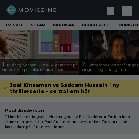
TV-SPEL
STEAM
KÄNDISAR
BIOAKTUELLT
CHRISTO
1.
2.
18-åring tjänade 13 000 000 kronor på
Samantha Morton får inga ro
sitt Steam-spel – fick betala tillbaka allt
längre: ”Jag är för gammal”
Joel Kinnaman vs Saddam Hussein i ny
thrillerserie – se trailern här
Paul Anderson
Vi har bilder, biografi, och filmografi av Paul Anderson. Du kan hitta
filmer och serier där Paul Anderson medverkar här. Du kan också
läsa vidare på våra
recensioner
.