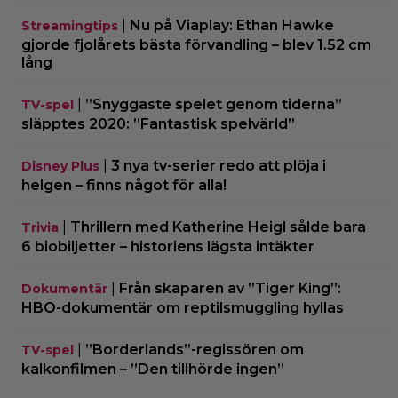
|
Nu på Viaplay: Ethan Hawke
Streamingtips
gjorde fjolårets bästa förvandling – blev 1.52 cm
lång
|
”Snyggaste spelet genom tiderna”
TV-spel
släpptes 2020: ”Fantastisk spelvärld”
|
3 nya tv-serier redo att plöja i
Disney Plus
helgen – finns något för alla!
|
Thrillern med Katherine Heigl sålde bara
Trivia
6 biobiljetter – historiens lägsta intäkter
|
Från skaparen av ”Tiger King”:
Dokumentär
HBO-dokumentär om reptilsmuggling hyllas
|
”Borderlands”-regissören om
TV-spel
kalkonfilmen – ”Den tillhörde ingen”