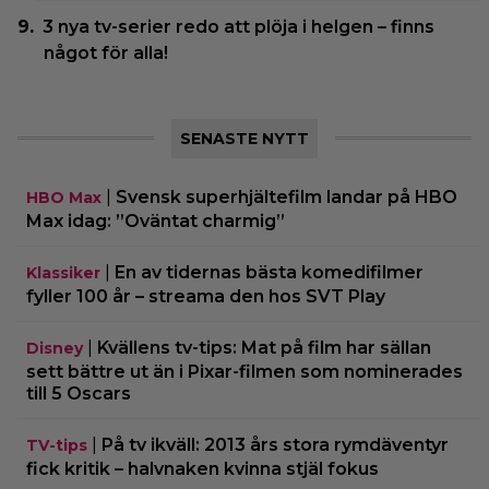
3 nya tv-serier redo att plöja i helgen – finns
något för alla!
SENASTE NYTT
|
Svensk superhjältefilm landar på HBO
HBO Max
Max idag: ”Oväntat charmig”
|
En av tidernas bästa komedifilmer
Klassiker
fyller 100 år – streama den hos SVT Play
|
Kvällens tv-tips: Mat på film har sällan
Disney
sett bättre ut än i Pixar-filmen som nominerades
till 5 Oscars
|
På tv ikväll: 2013 års stora rymdäventyr
TV-tips
fick kritik – halvnaken kvinna stjäl fokus