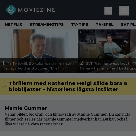
NETFLIX
STREAMINGTIPS
TV-TIPS
TV-SPEL
SVT PL
1.
2.
På TV ikväll: Bortglömda thrillern som
SVT Play har precis lagt till 
Harrison Ford är stolt över: ”Bra film”
filmer – här är mina 3 bästa tips
Thrillern med Katherine Heigl sålde bara 6
biobiljetter – historiens lägsta intäkter
Mamie Gummer
Vi har bilder, biografi, och filmografi av Mamie Gummer. Du kan hitta
filmer och serier där Mamie Gummer medverkar här. Du kan också
läsa vidare på våra
recensioner
.