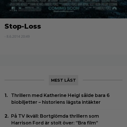
Stop-Loss
- 8.6.2014 20:49
MEST LÄST
Thrillern med Katherine Heigl sålde bara 6
biobiljetter – historiens lägsta intäkter
På TV ikväll: Bortglömda thrillern som
Harrison Ford är stolt över: ”Bra film”