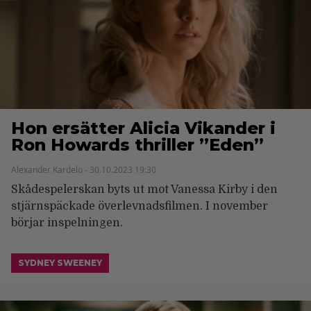
Hon ersätter Alicia Vikander i
Ron Howards thriller ”Eden”
Alexander Kardelo - 30.10.2023 19:30
Skådespelerskan byts ut mot Vanessa Kirby i den
stjärnspäckade överlevnadsfilmen. I november
börjar inspelningen.
SYDNEY SWEENEY