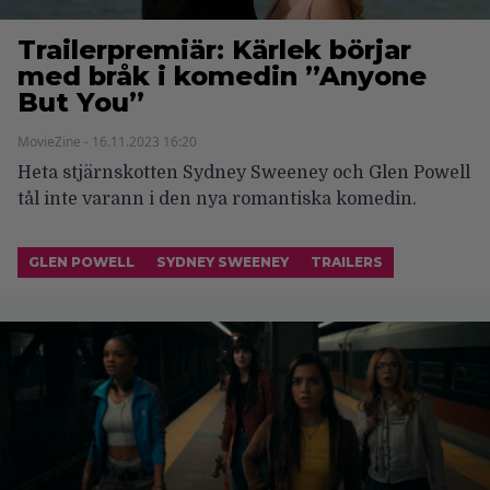
Trailerpremiär: Kärlek börjar
med bråk i komedin ”Anyone
But You”
MovieZine - 16.11.2023 16:20
Heta stjärnskotten Sydney Sweeney och Glen Powell
tål inte varann i den nya romantiska komedin.
GLEN POWELL
SYDNEY SWEENEY
TRAILERS