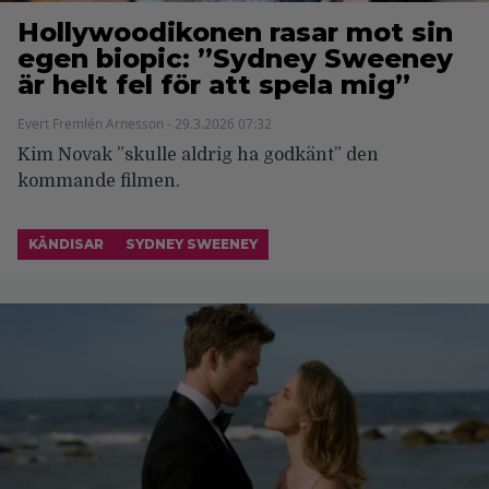
Hollywoodikonen rasar mot sin
egen biopic: ”Sydney Sweeney
är helt fel för att spela mig”
Evert Fremlén Arnesson - 29.3.2026 07:32
Kim Novak ”skulle aldrig ha godkänt” den
kommande filmen.
KÄNDISAR
SYDNEY SWEENEY