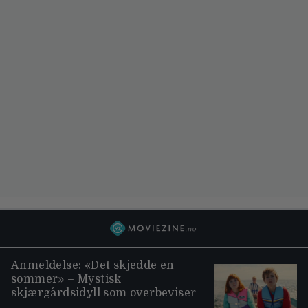
Anmeldelse: «Det skjedde en
sommer» – Mystisk
skjærgårdsidyll som overbeviser