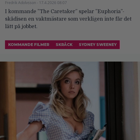
Fredrik Adolvsson - 17.4.2026 08:07
I kommande ”The Caretaker” spelar ”Euphoria”-
skådisen en vaktmästare som verkligen inte får det
lätt på jobbet.
KOMMANDE FILMER
SKRÄCK
SYDNEY SWEENEY