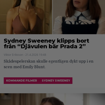
Sydney Sweeney klipps bort
från “Djävulen bär Prada 2”
Viktor Eriksson - 21.4.2026 19:48
Skådespelerskan skulle egentligen dykt upp i en
scen med Emily Blunt.
KOMMANDE FILMER
SYDNEY SWEENEY