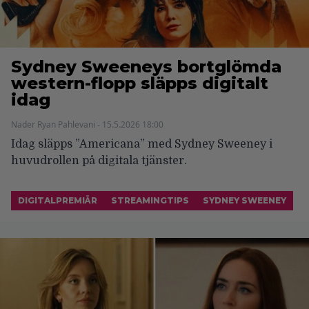
Sydney Sweeneys bortglömda
western-flopp släpps digitalt
idag
Nader Ryan Pahlevani - 15.5.2026 18:00
Idag släpps ”Americana” med Sydney Sweeney i
huvudrollen på digitala tjänster.
DIGITALPREMIÄR
STREAMINGTIPS
SYDNEY SWEENEY