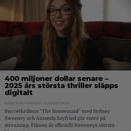
400 miljoner dollar senare –
2025 års största thriller släpps
digitalt
Nader Ryan Pahlevani - 20.4.2026 04:00
Succéthrillern ”The Housemaid” med Sydney
Sweeney och Amanda Seyfried gör entré på
streaming. Filmen är officiellt Sweeneys största