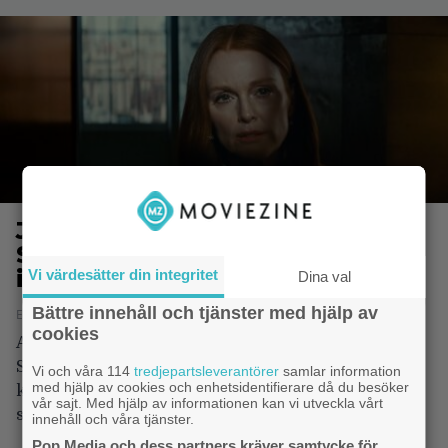
Julianne Moore och Sydney
Sweeney spelar mor och dotter
i ny thriller
Vi värdesätter din integritet
Dina val
Bättre innehåll och tjänster med hjälp av
Erika Jarhed - 9.3.2023 10:00
cookies
Apple TV+ verkar inte snåla in. Julianne Moore och
Sydney Sweeney får huvudrollerna i deras
Vi och våra 114
tredjepartsleverantörer
samlar information
med hjälp av cookies och enhetsidentifierare då du besöker
kommande film ”Echo Valley”, som spelas in i
vår sajt. Med hjälp av informationen kan vi utveckla vårt
sommar.
innehåll och våra tjänster.
Pop Media och dess partners kräver samtycke för