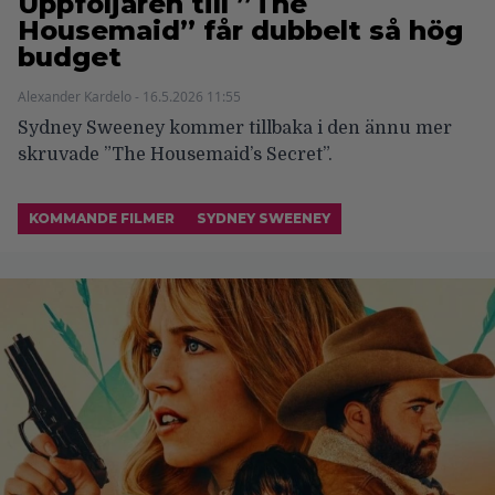
Uppföljaren till ”The
Housemaid” får dubbelt så hög
budget
Alexander Kardelo - 16.5.2026 11:55
Sydney Sweeney kommer tillbaka i den ännu mer
skruvade ”The Housemaid’s Secret”.
KOMMANDE FILMER
SYDNEY SWEENEY