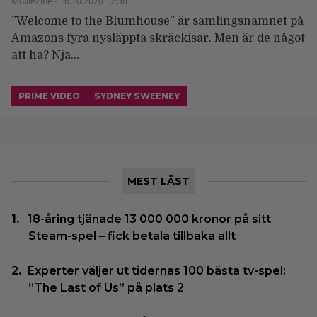
MovieZine - 16.10.2020 12:30
”Welcome to the Blumhouse” är samlingsnamnet på
Amazons fyra nysläppta skräckisar. Men är de något
att ha? Nja…
PRIME VIDEO
SYDNEY SWEENEY
MEST LÄST
18-åring tjänade 13 000 000 kronor på sitt
Steam-spel – fick betala tillbaka allt
Experter väljer ut tidernas 100 bästa tv-spel:
”The Last of Us” på plats 2