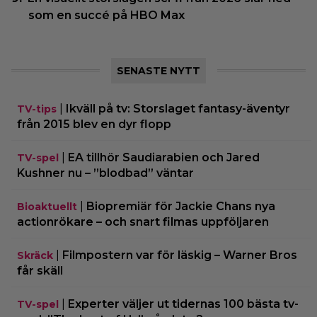
som en succé på HBO Max
SENASTE NYTT
|
Ikväll på tv: Storslaget fantasy-äventyr
TV-tips
från 2015 blev en dyr flopp
|
EA tillhör Saudiarabien och Jared
TV-spel
Kushner nu – ”blodbad” väntar
|
Biopremiär för Jackie Chans nya
Bioaktuellt
actionrökare – och snart filmas uppföljaren
|
Filmpostern var för läskig – Warner Bros
Skräck
får skäll
|
Experter väljer ut tidernas 100 bästa tv-
TV-spel