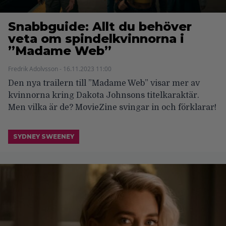
Snabbguide: Allt du behöver
veta om spindelkvinnorna i
”Madame Web”
Fredrik Adolvsson - 16.11.2023 11:00
Den nya trailern till ”Madame Web” visar mer av
kvinnorna kring Dakota Johnsons titelkaraktär.
Men vilka är de? MovieZine svingar in och förklarar!
SYDNEY SWEENEY