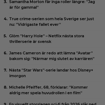
Samantha Morton får inga roller längre: ”Jag
är för gammal”
True crime-serien som hela Sverige ser just
nu: ”Vidrigaste fallet ever”
Glöm ”Harry Hole” – Netflix nästa stora
thrillerserie är svensk
James Cameron är redo att lämna ”Avatar”
bakom sig: ”Närmar mig slutet av karriären”
Nästa ”Star Wars”-serie landar hos Disney+
imorgon
Michelle Pfeiffer, 68, förklarar: ”Kommer
aldrig mer spela huvudrollen i en film”
En visuellt storslagen sci-fi från 2026 slår ned