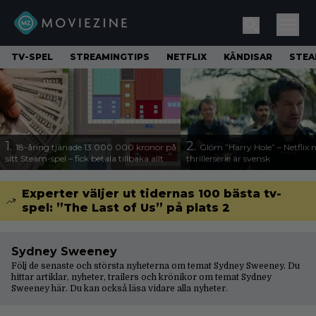
TV-SPEL
STREAMINGTIPS
NETFLIX
KÄNDISAR
STE
1.
2.
18-åring tjänade 13 000 000 kronor på
Glöm ”Harry Hole” – Netflix 
sitt Steam-spel – fick betala tillbaka allt
thrillerserie är svensk
Experter väljer ut tidernas 100 bästa tv-
spel: ”The Last of Us” på plats 2
Sydney Sweeney
Följ de senaste och största nyheterna om temat Sydney Sweeney. Du
hittar artiklar, nyheter, trailers och krönikor om temat Sydney
Sweeney här. Du kan också läsa vidare
alla nyheter
.