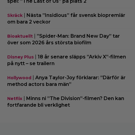
spel: ”The Last of Us” på plats 2
|
Nästa ”Insidious” får svensk biopremiär
Skräck
om bara 2 veckor
|
”Spider-Man: Brand New Day” tar
Bioaktuellt
över som 2026 års största biofilm
|
18 år senare släpps ”Arkiv X”-filmen
Disney Plus
på nytt – se trailern
|
Anya Taylor-Joy förklarar: ”Därför är
Hollywood
method actors bara män”
|
Minns ni ”The Division”-filmen? Den kan
Netflix
fortfarande bli verklighet