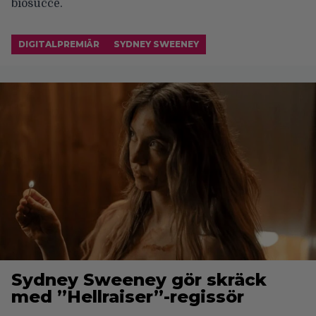
biosuccé.
DIGITALPREMIÄR
SYDNEY SWEENEY
Sydney Sweeney gör skräck
med ”Hellraiser”-regissör