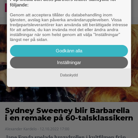
följande:
APPLE TV
SYDNEY SWEENEY
Genom att acceptera tillåter du databehandling inom
tjänsten, avslag kan påverka användarupplevelsen. Vissa
tredjepartsleverantörer kan använda sitt berättigade intresse
för att arbeta, du kan invända mot det eller ändra andra
inställningar när som helst genom att välja "Inställningar"
längst ner på sidan.
Godkänn alla
Inställningar
Dataskydd
Sydney Sweeney blir Barbarella
i en remake på 60-talsklassikern
Alexander Kardelo - 12.10.2022 17:00
Jane Fonda spelade huvudrollen i kultfilmen från