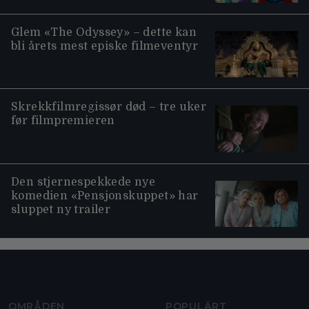
Glem «The Odyssey» – dette kan
bli årets mest episke filmeventyr
Skrekkfilmregissør død – tre uker
før filmpremieren
Den stjernespekkede nye
komedien «Pensjonskuppet» har
sluppet ny trailer
Moviezine footer navigation
OMRÅDEN
POPULÄRT