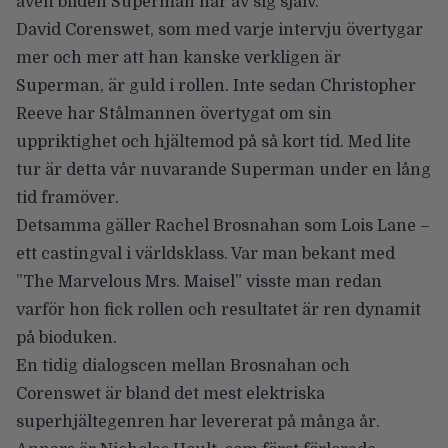
även bilden Superman har av sig själv.
David Corenswet, som med varje intervju övertygar
mer och mer att han kanske verkligen är
Superman, är guld i rollen. Inte sedan Christopher
Reeve har Stålmannen övertygat om sin
uppriktighet och hjältemod på så kort tid. Med lite
tur är detta vår nuvarande Superman under en lång
tid framöver.
Detsamma gäller Rachel Brosnahan som Lois Lane –
ett castingval i världsklass. Var man bekant med
”The Marvelous Mrs. Maisel” visste man redan
varför hon fick rollen och resultatet är ren dynamit
på bioduken.
En tidig dialogscen mellan Brosnahan och
Corenswet är bland det mest elektriska
superhjältegenren har levererat på många år.