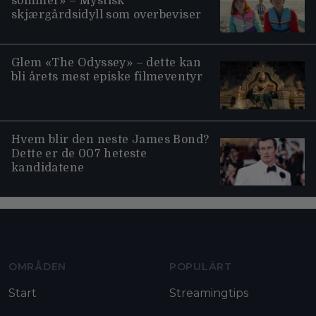
sommer» – Mystisk
skjærgårdsidyll som overbeviser
Glem «The Odyssey» – dette kan
bli årets mest episke filmeventyr
Hvem blir den neste James Bond?
Dette er de 007 heteste
kandidatene
Moviezine footer navigation
OMRÅDEN
POPULÄRT
Start
Streamingtips