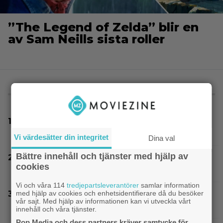
”The Legend of Zelda” blir en
av Sam Neills sista roller
MEST LÄST
”The Legend of Zelda” blir en av Sam Neills
sista roller
Vi värdesätter din integritet
Dina val
Bättre innehåll och tjänster med hjälp av
Netflix har lagt ned David Finchers
cookies
amerikanska ”Squid Game”-spinoff
Vi och våra 114
tredjepartsleverantörer
samlar information
med hjälp av cookies och enhetsidentifierare då du besöker
SVT Play har precis lagt till 17 nya filmer – här
vår sajt. Med hjälp av informationen kan vi utveckla vårt
är mina 3 bästa tips
innehåll och våra tjänster.
Pop Media och dess partners kräver samtycke för