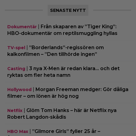
SENASTE NYTT
|
Från skaparen av ”Tiger King”:
Dokumentär
HBO-dokumentär om reptilsmuggling hyllas
|
”Borderlands”-regissören om
TV-spel
kalkonfilmen – ”Den tillhörde ingen”
|
3 nya X-Men är redan klara… och det
Casting
ryktas om fler heta namn
|
Morgan Freeman medger: Gör dåliga
Hollywood
filmer – om lönen är hög nog
|
Glöm Tom Hanks – här är Netflix nya
Netflix
Robert Langdon-skådis
|
”Gilmore Girls” fyller 25 år –
HBO Max