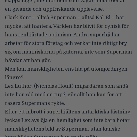
släppa taget, men för dem som vågar hålla i det är
en givande och uppfriskande upplevelse.
Clark Kent – alltså Superman – alltså Kal-El – har
mycket att hantera. Världen har blivit för cynisk för
hans renhjärtade optimism. Andra superhjältar
arbetar för stora företag och verkar inte riktigt bry
sig om människorna på gatorna, inte som Superman
hävdar att han gör.
Men kan mänskligheten ens lita på utomjordingen
längre?
Lex Luthor, (Nicholas Hoult) miljardären som ändå
inte har råd med en tupé, gör allt han kan för att
rasera Supermans rykte.
Efter ett inbrott i superhjältens antarktiska fästning
lyckas Lex avslöja en hemlighet som inte bara hotar
mänsklighetens bild av Superman, utan kanske