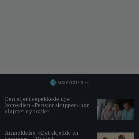
Den stjernespekkede nye
komedien «Pensjonskuppet» har
sluppet ny trailer
Anmeldelse: «Det skjedde en