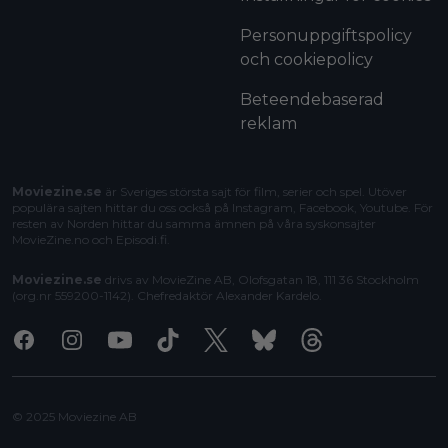
Personuppgiftspolicy
och cookiepolicy
Beteendebaserad
reklam
Moviezine.se
är Sveriges största sajt för film, serier och spel. Utöver
populära sajten hittar du oss också på Instagram, Facebook, Youtube. För
resten av Norden hittar du samma ämnen på våra syskonsajter
MovieZine.no
och
Episodi.fi
.
Moviezine.se
drivs av MovieZine AB, Olofsgatan 18, 111 36 Stockholm
(org.nr 559200-1142). Chefredaktör
Alexander Kardelo
.
Facebook
Instagram
Youtube
Tiktok
X
Bluesky
Threads
© 2025 Moviezine AB