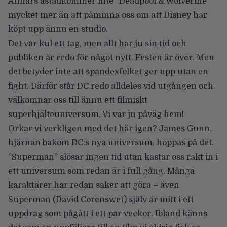
Annars åstadkommer inte ”Deadpool & Wolverine”
mycket mer än att påminna oss om att Disney har
köpt upp ännu en studio.
Det var kul ett tag, men allt har ju sin tid och
publiken är redo för något nytt. Festen är över. Men
det betyder inte att spandexfolket ger upp utan en
fight. Därför står DC redo alldeles vid utgången och
välkomnar oss till ännu ett filmiskt
superhjälteuniversum. Vi var ju påväg hem!
Orkar vi verkligen med det här igen? James Gunn,
hjärnan bakom DC:s nya universum, hoppas på det.
”Superman” slösar ingen tid utan kastar oss rakt in i
ett universum som redan är i full gång. Många
karaktärer har redan saker att göra – även
Superman (David Corenswet) själv är mitt i ett
uppdrag som pågått i ett par veckor. Ibland känns