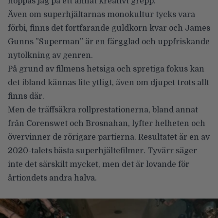
hoppas jag på ett annat kreativt grepp.
Även om superhjältarnas monokultur tycks vara
förbi, finns det fortfarande guldkorn kvar och James
Gunns ”Superman” är en färgglad och uppfriskande
nytolkning av genren.
På grund av filmens hetsiga och spretiga fokus kan
det ibland kännas lite ytligt, även om djupet trots allt
finns där.
Men de träffsäkra rollprestationerna, bland annat
från Corenswet och Brosnahan, lyfter helheten och
övervinner de rörigare partierna. Resultatet är en av
2020-talets bästa superhjältefilmer. Tyvärr säger
inte det särskilt mycket, men det är lovande för
årtiondets andra halva.