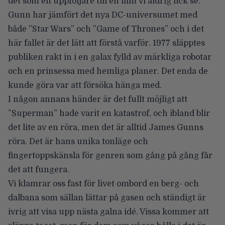
det som en uppföljare till en film vi aldrig fick se.
Gunn har jämfört det nya DC-universumet med
både ”Star Wars” och ”Game of Thrones” och i det
här fallet är det lätt att förstå varför. 1977 släpptes
publiken rakt in i en galax fylld av märkliga robotar
och en prinsessa med hemliga planer. Det enda de
kunde göra var att försöka hänga med.
I någon annans händer är det fullt möjligt att
”Superman” hade varit en katastrof, och ibland blir
det lite av en röra, men det är alltid James Gunns
röra. Det är hans unika tonläge och
fingertoppskänsla för genren som gång på gång får
det att fungera.
Vi klamrar oss fast för livet ombord en berg- och
dalbana som sällan lättar på gasen och ständigt är
ivrig att visa upp nästa galna idé. Vissa kommer att