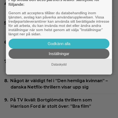
”Grown Ups”-gänget återförenat – Adam
följande:
Sandler delar första bilden från trean
Genom att acceptera tillåter du databehandling inom
tjänsten, avslag kan påverka användarupplevelsen. Vissa
tredjepartsleverantörer kan använda sitt berättigade intresse
Nu vet vi vem som spelar skurken Ganondorf i
för att arbeta, du kan invända mot det eller ändra andra
”The Legend of Zelda”
inställningar när som helst genom att välja "Inställningar"
längst ner på sidan.
Filmquiz: 25 år av klassiker – vad minns du om
Godkänn alla
filmåret 2001?
Inställningar
Glöm Tom Hanks – här är Netflix nya Robert
Dataskydd
Langdon-skådis
Något är väldigt fel i ”Den hemliga kvinnan” –
danska Netflix-thrillern visar upp sig
På TV ikväll: Bortglömda thrillern som
Harrison Ford är stolt över: ”Bra film”