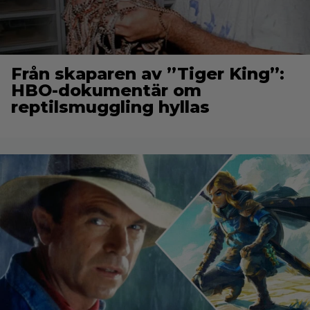
Från skaparen av ”Tiger King”:
HBO-dokumentär om
reptilsmuggling hyllas