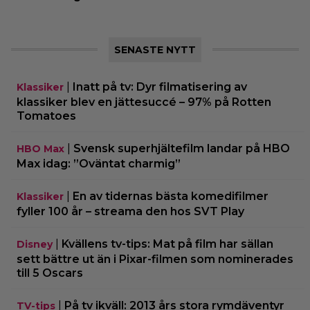
SENASTE NYTT
|
Inatt på tv: Dyr filmatisering av
Klassiker
klassiker blev en jättesuccé – 97% på Rotten
Tomatoes
|
Svensk superhjältefilm landar på HBO
HBO Max
Max idag: ”Oväntat charmig”
|
En av tidernas bästa komedifilmer
Klassiker
fyller 100 år – streama den hos SVT Play
|
Kvällens tv-tips: Mat på film har sällan
Disney
sett bättre ut än i Pixar-filmen som nominerades
till 5 Oscars
|
På tv ikväll: 2013 års stora rymdäventyr
TV-tips