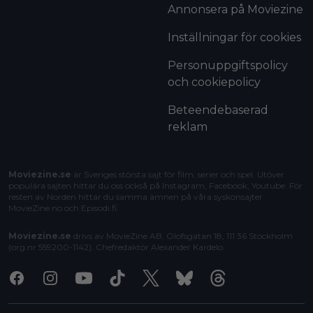
Annonsera på Moviezine
Inställningar för cookies
Personuppgiftspolicy
och cookiepolicy
Beteendebaserad
reklam
Moviezine.se
är Sveriges största sajt för film, serier och spel. Utöver
populära sajten hittar du oss också på Instagram, Facebook, Youtube. För
resten av Norden hittar du samma ämnen på våra syskonsajter
MovieZine.no
och
Episodi.fi
.
Moviezine.se
drivs av MovieZine AB, Olofsgatan 18, 111 36 Stockholm
(org.nr 559200-1142). Chefredaktör
Alexander Kardelo
.
Facebook
Instagram
Youtube
Tiktok
X
Bluesky
Threads