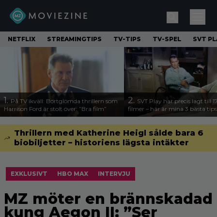
NETFLIX
STREAMINGTIPS
TV-TIPS
TV-SPEL
SVT PL
1.
2.
På TV ikväll: Bortglömda thrillern som
SVT Play har precis lagt till 
Harrison Ford är stolt över: ”Bra film”
filmer – här är mina 3 bästa tips
Thrillern med Katherine Heigl sålde bara 6
biobiljetter – historiens lägsta intäkter
EXKLUSIVT
HBO MAX
INTERVJU
MZ möter en brännskadad
kung Aegon II: ”Ser