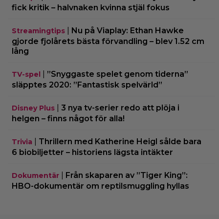
fick kritik – halvnaken kvinna stjäl fokus
|
Nu på Viaplay: Ethan Hawke
Streamingtips
gjorde fjolårets bästa förvandling – blev 1.52 cm
lång
|
”Snyggaste spelet genom tiderna”
TV-spel
släpptes 2020: ”Fantastisk spelvärld”
|
3 nya tv-serier redo att plöja i
Disney Plus
helgen – finns något för alla!
|
Thrillern med Katherine Heigl sålde bara
Trivia
6 biobiljetter – historiens lägsta intäkter
|
Från skaparen av ”Tiger King”:
Dokumentär
HBO-dokumentär om reptilsmuggling hyllas