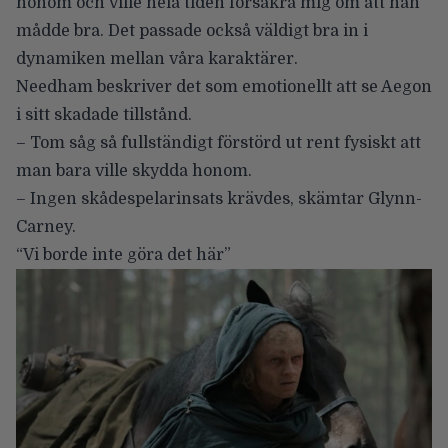
honom och ville hela tiden försäkra mig om att han
mådde bra. Det passade också väldigt bra in i
dynamiken mellan våra karaktärer.
Needham beskriver det som emotionellt att se Aegon
i sitt skadade tillstånd.
– Tom såg så fullständigt förstörd ut rent fysiskt att
man bara ville skydda honom.
– Ingen skådespelarinsats krävdes, skämtar Glynn-
Carney.
“Vi borde inte göra det här”