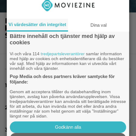
Inatt på tv: Dyr filmatisering av
Vi värdesätter din integritet
Dina val
klassiker blev en jättesuccé –
97% på Rotten Tomatoes
Bättre innehåll och tjänster med hjälp av
cookies
Vi och våra 114
tredjepartsleverantörer
samlar information
med hjälp av cookies och enhetsidentifierare då du besöker
vår sajt. Med hjälp av informationen kan vi utveckla vårt
innehåll och våra tjänster.
MEST LÄST
Pop Media och dess partners kräver samtycke för
följande:
Thrillern med Katherine Heigl sålde bara 6
Genom att acceptera tillåter du databehandling inom
biobiljetter – historiens lägsta intäkter
tjänsten, avslag kan påverka användarupplevelsen. Vissa
tredjepartsleverantörer kan använda sitt berättigade intresse
för att arbeta, du kan invända mot det eller ändra andra
På TV ikväll: Bortglömda thrillern som
inställningar när som helst genom att välja "Inställningar"
Harrison Ford är stolt över: ”Bra film”
längst ner på sidan.
Godkänn alla
Glöm Tom Hanks – här är Netflix nya Robert