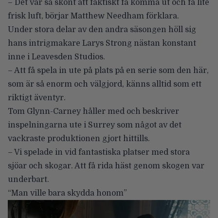
– Det var så skönt att faktiskt få komma ut och få lite
frisk luft, börjar Matthew Needham förklara.
Under stora delar av den andra säsongen höll sig
hans intrigmakare Larys Strong nästan konstant
inne i Leavesden Studios.
– Att få spela in ute på plats på en serie som den här,
som är så enorm och välgjord, känns alltid som ett
riktigt äventyr.
Tom Glynn-Carney håller med och beskriver
inspelningarna ute i Surrey som något av det
vackraste produktionen gjort hittills.
– Vi spelade in vid fantastiska platser med stora
sjöar och skogar. Att få rida häst genom skogen var
underbart.
“Man ville bara skydda honom”