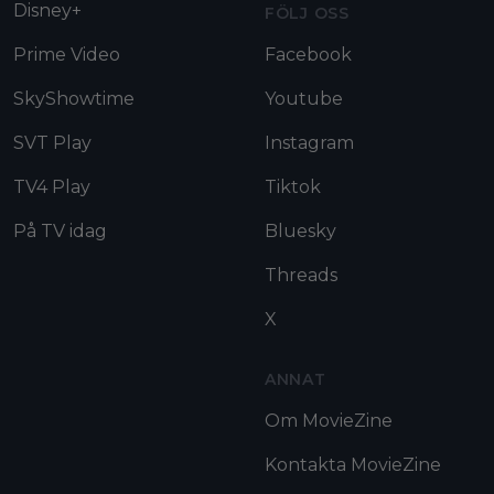
Disney+
FÖLJ OSS
Prime Video
Facebook
SkyShowtime
Youtube
SVT Play
Instagram
TV4 Play
Tiktok
På TV idag
Bluesky
Threads
X
ANNAT
Om MovieZine
Kontakta MovieZine