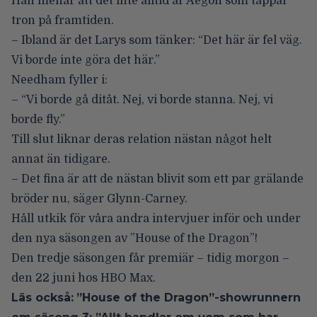
Han menar att det inte alltid är Aegon som tappar
tron på framtiden.
– Ibland är det Larys som tänker: “Det här är fel väg.
Vi borde inte göra det här.”
Needham fyller i:
– “Vi borde gå ditåt. Nej, vi borde stanna. Nej, vi
borde fly.”
Till slut liknar deras relation nästan något helt
annat än tidigare.
– Det fina är att de nästan blivit som ett par grälande
bröder nu, säger Glynn-Carney.
Håll utkik för våra andra intervjuer inför och under
den nya säsongen av ”House of the Dragon”!
Den tredje säsongen får premiär – tidig morgon –
den 22 juni hos HBO Max.
Läs också:
”House of the Dragon”-showrunnern