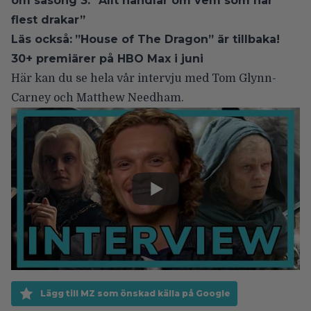
om säsong 3: ”Allt handlar om vem som har
flest drakar”
Läs också:
”House of The Dragon” är tillbaka!
30+ premiärer på HBO Max i juni
Här kan du se hela vår intervju med Tom Glynn-
Carney och Matthew Needham.
Lägg till MZ som önskad källa på Google