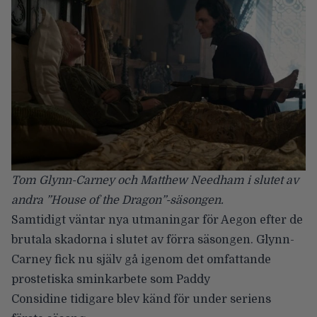
Tom Glynn-Carney och Matthew Needham i slutet av
andra ”House of the Dragon”-säsongen.
Samtidigt väntar nya utmaningar för Aegon efter de
brutala skadorna i slutet av förra säsongen. Glynn-
Carney fick nu själv gå igenom det omfattande
prostetiska sminkarbete som
Paddy
Considine
tidigare blev känd för under seriens