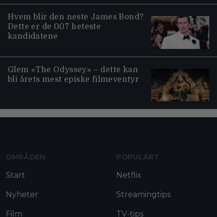
Hvem blir den neste James Bond?
Dette er de 007 heteste
kandidatene
Glem «The Odyssey» – dette kan
bli årets mest episke filmeventyr
Moviezine footer navigation
OMRÅDEN
POPULÄRT
Start
Netflix
Nyheter
Streamingtips
Film
TV-tips