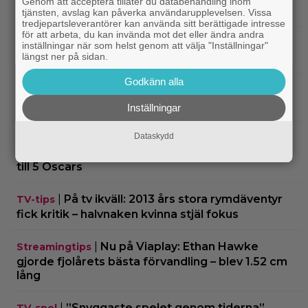
Genom att acceptera tillåter du databehandling inom
Tomatoes
tjänsten, avslag kan påverka användarupplevelsen. Vissa
tredjepartsleverantörer kan använda sitt berättigade intresse
för att arbeta, du kan invända mot det eller ändra andra
|
Svensk superhjältefilm landar på HBO
HBO Max
inställningar när som helst genom att välja "Inställningar"
längst ner på sidan.
Max idag: ”Oväntat charmig”
Godkänn alla
|
En av tidernas bästa komedifilmer
Klassiker
fyller 100 år – streama den hos SVT Play
Inställningar
Dataskydd
|
Kvällens tv-tips: Mat på film har sällan
Disney
sett bättre ut än i Pixar-filmen som nominerades
till 5 Oscars
|
På tv ikväll: 2013 års stora rymdäventyr
TV-tips
fick kritik – halvnaken kvinna stjäl fokus
|
Nu på Viaplay: Ethan Hawke
Streamingtips
gjorde fjolårets bästa förvandling – blev 1.52 cm
lång
|
”Snyggaste spelet genom tiderna”