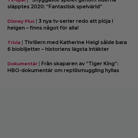
TV-spel
släpptes 2020: ”Fantastisk spelvärld”
|
3 nya tv-serier redo att plöja i
Disney Plus
helgen – finns något för alla!
|
Thrillern med Katherine Heigl sålde bara
Trivia
6 biobiljetter – historiens lägsta intäkter
|
Från skaparen av ”Tiger King”:
Dokumentär
HBO-dokumentär om reptilsmuggling hyllas