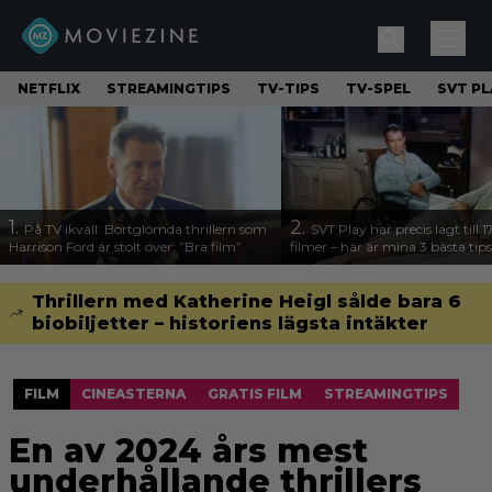
NETFLIX
STREAMINGTIPS
TV-TIPS
TV-SPEL
SVT PL
1.
2.
På TV ikväll: Bortglömda thrillern som
SVT Play har precis lagt till 
Harrison Ford är stolt över: ”Bra film”
filmer – här är mina 3 bästa tips
Thrillern med Katherine Heigl sålde bara 6
biobiljetter – historiens lägsta intäkter
FILM
CINEASTERNA
GRATIS FILM
STREAMINGTIPS
En av 2024 års mest
underhållande thrillers