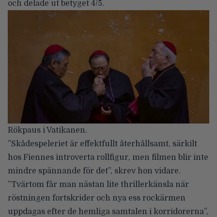
och delade ut betyget 4/5.
Rökpaus i Vatikanen.
”Skådespeleriet är effektfullt återhållsamt, särkilt
hos Fiennes introverta rollfigur, men filmen blir inte
mindre spännande för det”, skrev hon vidare.
”Tvärtom får man nästan lite thrillerkänsla när
röstningen fortskrider och nya ess rockärmen
uppdagas efter de hemliga samtalen i korridorerna”,