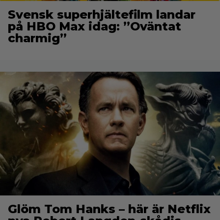
Svensk superhjältefilm landar
på HBO Max idag: ”Oväntat
charmig”
Glöm Tom Hanks – här är Netflix