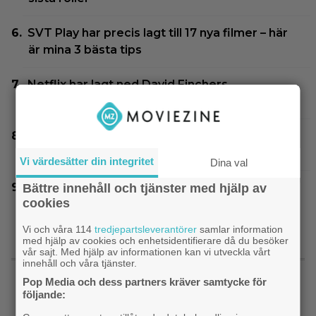
SVT Play har precis lagt till 17 nya filmer – här
är mina 3 bästa tips
Netflix har lagt ned David Finchers
amerikanska ”Squid Game”-spinoff
Jim Carrey klar för ny långfilm – baserad på
älskad animerad serie
Vi värdesätter din integritet
Dina val
Nu vet vi vem som spelar skurken Ganondorf i
Bättre innehåll och tjänster med hjälp av
cookies
”The Legend of Zelda”
Vi och våra 114
tredjepartsleverantörer
samlar information
med hjälp av cookies och enhetsidentifierare då du besöker
vår sajt. Med hjälp av informationen kan vi utveckla vårt
SENASTE NYTT
innehåll och våra tjänster.
Pop Media och dess partners kräver samtycke för
följande:
|
Inatt på tv: Dyr filmatisering av
Klassiker
klassiker blev en jättesuccé – 97% på Rotten