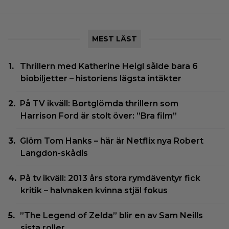
MEST LÄST
Thrillern med Katherine Heigl sålde bara 6
biobiljetter – historiens lägsta intäkter
På TV ikväll: Bortglömda thrillern som
Harrison Ford är stolt över: ”Bra film”
Glöm Tom Hanks – här är Netflix nya Robert
Langdon-skådis
På tv ikväll: 2013 års stora rymdäventyr fick
kritik – halvnaken kvinna stjäl fokus
”The Legend of Zelda” blir en av Sam Neills
sista roller