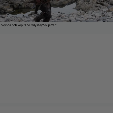
Skynda och köp "The Odyssey"-biljetter!