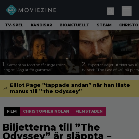
TV-SPEL
KÄNDISAR
BIOAKTUELLT
STEAM
CHRISTO
1.
2.
Samantha Morton får inga roller
Experter väljer ut tidernas 1
längre: ”Jag är för gammal”
tv-spel: ”The Last of Us” på plats
Elliot Page ”tappade andan” när han läste
manus till ”The Odyssey”
FILM
CHRISTOPHER NOLAN
FILMSTADEN
Biljetterna till ”The
Odyssey” är släppta –