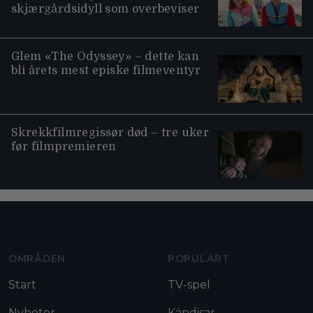
skjærgårdsidyll som overbeviser
Glem «The Odyssey» – dette kan
bli årets mest episke filmeventyr
Skrekkfilmregissør død – tre uker
før filmpremieren
Moviezine footer navigation
OMRÅDEN
POPULÄRT
Start
TV-spel
Nyheter
Kändisar