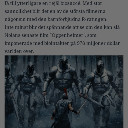
få till ytterligare en rejäl biosuccé. Med stor
sannolikhet blir det en av de största filmerna
någonsin med den barnförbjudna R-ratingen.
Inte minst blir det spännande att se om den kan slå
Nolans senaste film ”Oppenheimer”, som
imponerade med biointäkter på 976 miljoner dollar
världen över.