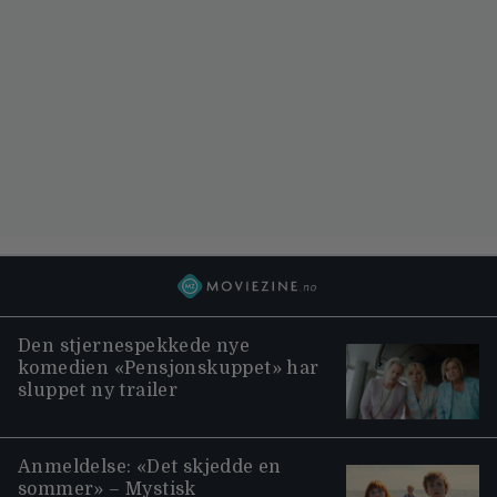
Den stjernespekkede nye
komedien «Pensjonskuppet» har
sluppet ny trailer
Anmeldelse: «Det skjedde en
sommer» – Mystisk