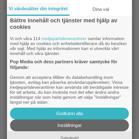
SENASTE NYTT
Vi värdesätter din integritet
Dina val
Bättre innehåll och tjänster med hjälp av
|
Ikväll på tv: ”Die Hard”-filmen som
Bruce Willis
cookies
Bruce Willis tyckte var bättre än 1:an
Vi och våra 114
tredjepartsleverantörer
samlar information
med hjälp av cookies och enhetsidentifierare då du besöker
|
På TV ikväll: Bortglömda thrillern som
TV-tips
vår sajt. Med hjälp av informationen kan vi utveckla vårt
Harrison Ford är stolt över: ”Bra film”
innehåll och våra tjänster.
Pop Media och dess partners kräver samtycke för
följande:
|
På tv ikväll: Mads Mikkelsen super till
TV-tips
rejält i tokhyllat danskt drama från 2020
Genom att acceptera tillåter du databehandling inom
tjänsten, avslag kan påverka användarupplevelsen. Vissa
tredjepartsleverantörer kan använda sitt berättigade intresse
|
Agnetha Fältskog gjorde en
Streamingtips
för att arbeta, du kan invända mot det eller ändra andra
sågad långfilm på 80-talet – på tv idag
inställningar när som helst genom att välja "Inställningar"
längst ner på sidan.
|
SVT Play har precis lagt till 17 nya
Streamingtips
Godkänn alla
filmer – här är mina 3 bästa tips
Inställningar
|
På tv ikväll: Har du förträngt Matt
TV-tips
Damons fantasyflopp från 2005?
Dataskydd