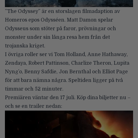
”The Odyssey” är en storslagen filmadaption av
Homeros epos Odysséen.
Matt Damon
spelar
Odysseus som stöter på faror, prövningar och
monster under sin långa resa hem från det
trojanska kriget.
I övriga roller ser vi
Tom Holland
,
Anne Hathaway
,
Zendaya
,
Robert Pattinson
,
Charlize Theron
,
Lupita
Nyng’o
,
Benny Safdie
,
Jon Bernthal
och
Elliot Page
för att bara nämna några. Speltiden ligger på två
timmar och 52 minuter.
Premiären väntar den 17 juli. Köp dina biljetter nu –
och se en trailer nedan: