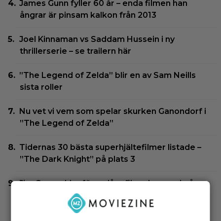
James Gunn fyller 60 år – enda filmen han
ångrar är pinsam kalkon från 2013
Joel Kinnaman vs Saddam Hussein i ny
thrillerserie – se trailern här
”The Legend of Zelda” blir en av Sam Neills
sista roller
Nu vet vi vem som spelar skurken Ganondorf i
”The Legend of Zelda”
Tidernas 30 bästa superhjältefilmer listade –
”The Dark Knight” på plats 3
Jim Carrey klar för ny långfilm – baserad på
älskad animerad serie