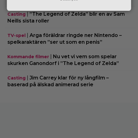
|
”The Legend of Zelda” blir en av Sam
Casting
Neills sista roller
|
Arga föräldrar ringde ner Nintendo –
TV-spel
spelkaraktären ”ser ut som en penis”
|
Nu vet vi vem som spelar
Kommande filmer
skurken Ganondorf i ”The Legend of Zelda”
|
Jim Carrey klar för ny långfilm –
Casting
baserad på älskad animerad serie