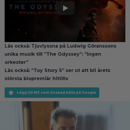
Läs också:
Tjuvlyssna på Ludwig Göranssons
unika musik till ”The Odyssey”: ”Ingen
orkester”
Läs också:
”Toy Story 5” ser ut att bli årets
största biopremiär hittills
Lägg till MZ som önskad källa på Google