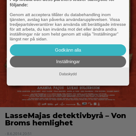
följande:
Genom att acceptera tillåter du databehandling inom
tjänsten, avslag kan påverka användarupplevelsen. Vissa
tredjepartsleverantörer kan använda sitt berättigade intresse
för att arbeta, du kan invända mot det eller ändra andra
inställningar när som helst genom att välja "Inställningar"
längst ner på sidan.
Godkänn alla
Inställningar
Dataskydd
LasseMajas detektivbyrå – Von
Broms hemlighet
- 8.6.2014 20:51