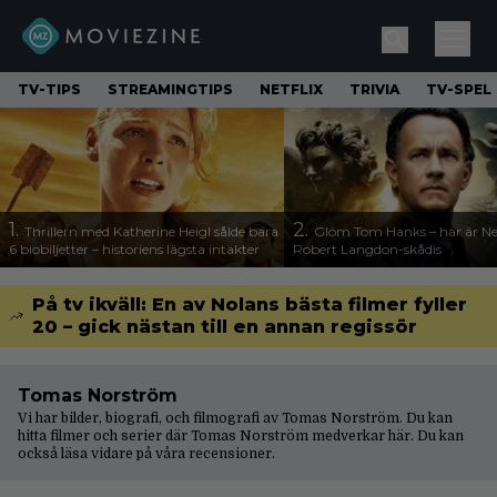
TV-TIPS
STREAMINGTIPS
NETFLIX
TRIVIA
TV-SPEL
1.
2.
Thrillern med Katherine Heigl sålde bara
Glöm Tom Hanks – här är Net
6 biobiljetter – historiens lägsta intäkter
Robert Langdon-skådis
På tv ikväll: En av Nolans bästa filmer fyller
20 – gick nästan till en annan regissör
Tomas Norström
Vi har bilder, biografi, och filmografi av Tomas Norström. Du kan
hitta filmer och serier där Tomas Norström medverkar här. Du kan
också läsa vidare på våra
recensioner
.