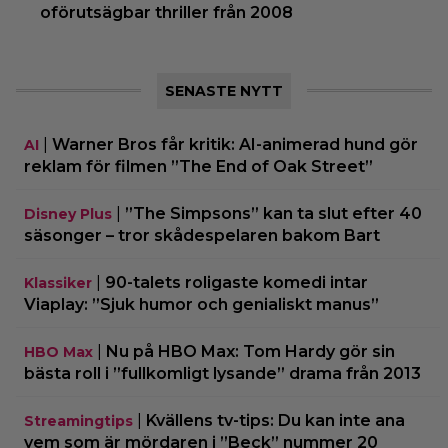
oförutsägbar thriller från 2008
SENASTE NYTT
|
Warner Bros får kritik: AI-animerad hund gör
AI
reklam för filmen ”The End of Oak Street”
|
”The Simpsons” kan ta slut efter 40
Disney Plus
säsonger – tror skådespelaren bakom Bart
|
90-talets roligaste komedi intar
Klassiker
Viaplay: ”Sjuk humor och genialiskt manus”
|
Nu på HBO Max: Tom Hardy gör sin
HBO Max
bästa roll i ”fullkomligt lysande” drama från 2013
|
Kvällens tv-tips: Du kan inte ana
Streamingtips
vem som är mördaren i ”Beck” nummer 20