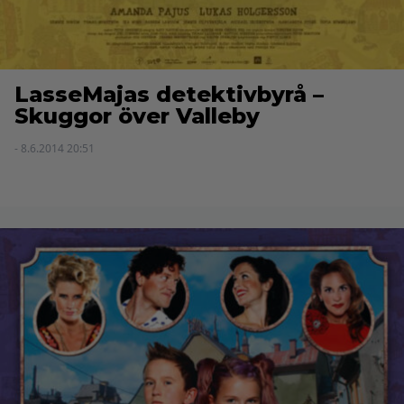
LasseMajas detektivbyrå –
Skuggor över Valleby
- 8.6.2014 20:51