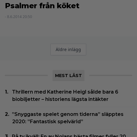
Psalmer från köket
- 8.6.2014 20:50
Inläggsnavigering
Äldre inlägg
MEST LÄST
Thrillern med Katherine Heigl sålde bara 6
biobiljetter – historiens lägsta intäkter
”Snyggaste spelet genom tiderna” släpptes
2020: ”Fantastisk spelvärld”
På tv ikväll: En av Nolans bästa filmer fyller 20