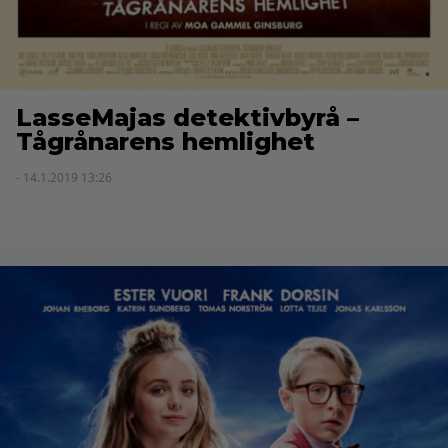
LasseMajas detektivbyrå –
Tågrånarens hemlighet
- 14.1.2019 13:26