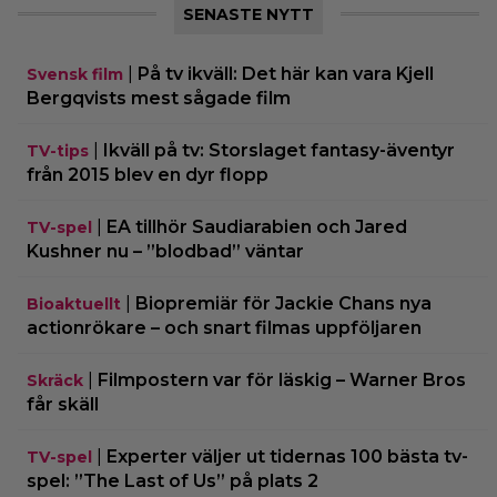
SENASTE NYTT
|
På tv ikväll: Det här kan vara Kjell
Svensk film
Bergqvists mest sågade film
|
Ikväll på tv: Storslaget fantasy-äventyr
TV-tips
från 2015 blev en dyr flopp
|
EA tillhör Saudiarabien och Jared
TV-spel
Kushner nu – ”blodbad” väntar
|
Biopremiär för Jackie Chans nya
Bioaktuellt
actionrökare – och snart filmas uppföljaren
|
Filmpostern var för läskig – Warner Bros
Skräck
får skäll
|
Experter väljer ut tidernas 100 bästa tv-
TV-spel
spel: ”The Last of Us” på plats 2