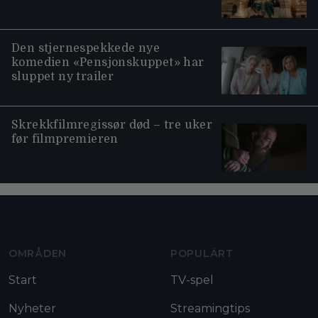
Den stjernespekkede nye
komedien «Pensjonskuppet» har
sluppet ny trailer
Skrekkfilmregissør død – tre uker
før filmpremieren
Moviezine footer navigation
OMRÅDEN
POPULÄRT
Start
TV-spel
Nyheter
Streamingtips