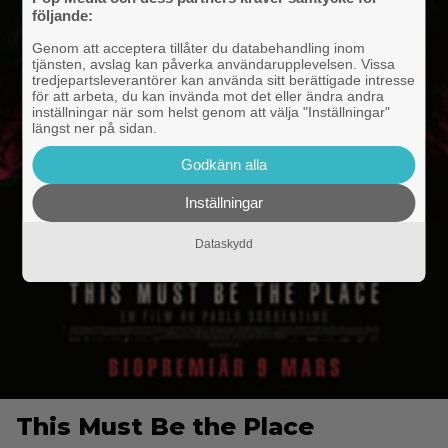
följande:
Genom att acceptera tillåter du databehandling inom
tjänsten, avslag kan påverka användarupplevelsen. Vissa
tredjepartsleverantörer kan använda sitt berättigade intresse
för att arbeta, du kan invända mot det eller ändra andra
inställningar när som helst genom att välja "Inställningar"
längst ner på sidan.
Godkänn alla
Inställningar
Dataskydd
This Must Be the Place