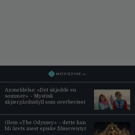
Anmeldelse: «Det skjedde en
sommer» – Mystisk
skjærgårdsidyll som overbeviser
Glem «The Odyssey» – dette kan
bli årets mest episke filmeventyr