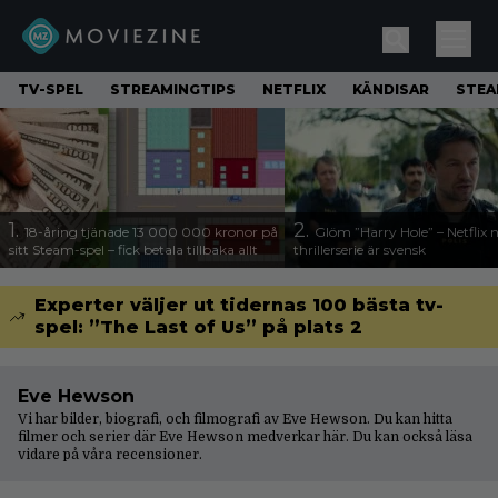
TV-SPEL
STREAMINGTIPS
NETFLIX
KÄNDISAR
STE
1.
2.
18-åring tjänade 13 000 000 kronor på
Glöm ”Harry Hole” – Netflix 
sitt Steam-spel – fick betala tillbaka allt
thrillerserie är svensk
Experter väljer ut tidernas 100 bästa tv-
spel: ”The Last of Us” på plats 2
Eve Hewson
Vi har bilder, biografi, och filmografi av Eve Hewson. Du kan hitta
filmer och serier där Eve Hewson medverkar här. Du kan också läsa
vidare på våra
recensioner
.