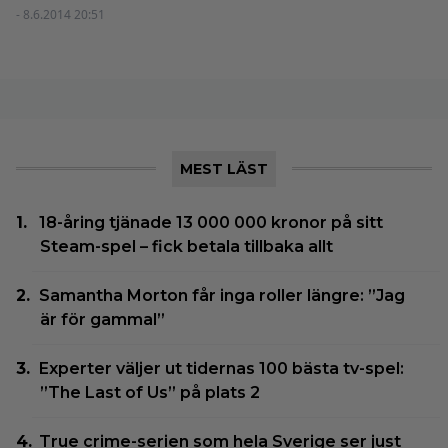
- 8.6.2014 20:51
MEST LÄST
18-åring tjänade 13 000 000 kronor på sitt
Steam-spel – fick betala tillbaka allt
Samantha Morton får inga roller längre: ”Jag
är för gammal”
Experter väljer ut tidernas 100 bästa tv-spel:
”The Last of Us” på plats 2
True crime-serien som hela Sverige ser just