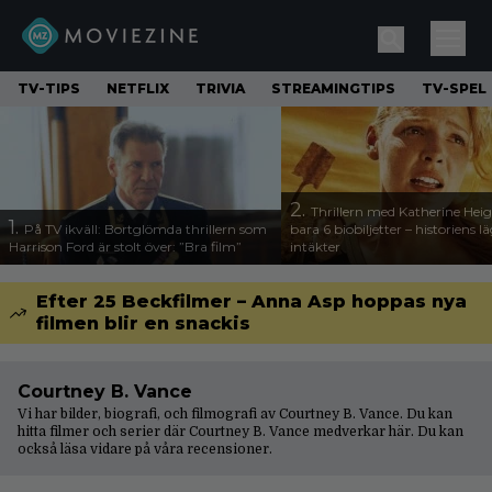
TV-TIPS
NETFLIX
TRIVIA
STREAMINGTIPS
TV-SPEL
2.
Thrillern med Katherine Heigl
1.
På TV ikväll: Bortglömda thrillern som
bara 6 biobiljetter – historiens l
Harrison Ford är stolt över: ”Bra film”
intäkter
Efter 25 Beckfilmer – Anna Asp hoppas nya
filmen blir en snackis
Courtney B. Vance
Vi har bilder, biografi, och filmografi av Courtney B. Vance. Du kan
hitta filmer och serier där Courtney B. Vance medverkar här. Du kan
också läsa vidare på våra
recensioner
.