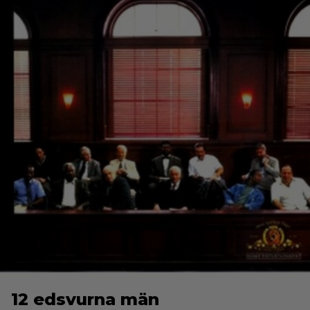
12 edsvurna män