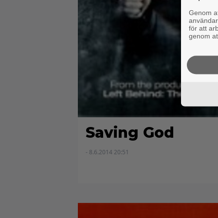
Genom att
användaru
för att a
genom att
Saving God
- 8.6.2014 20:51