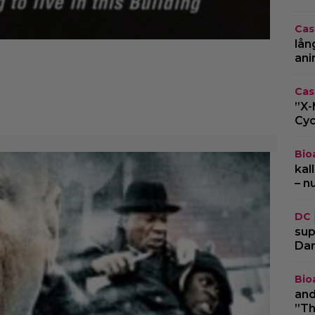
Cas
lån
ani
Cas
”X-
Cyc
Bio
kal
– n
DC
sup
Dar
Bio
and
”Th