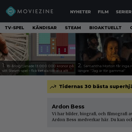
NYHETER
FILM
SERIER
TV-SPEL
KÄNDISAR
STEAM
BIOAKTUELLT
1.
2.
18-åring tjänade 13 000 000 kronor på
Samantha Morton får inga ro
sitt Steam-spel – fick betala tillbaka allt
längre: ”Jag är för gammal”
Tidernas 30 bästa superhjä
Ardon Bess
Vi har bilder, biografi, och filmografi 
Ardon Bess medverkar här. Du kan ock