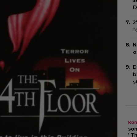
s
D
2
f
N
o
D
b
s
Kom
som
”Th