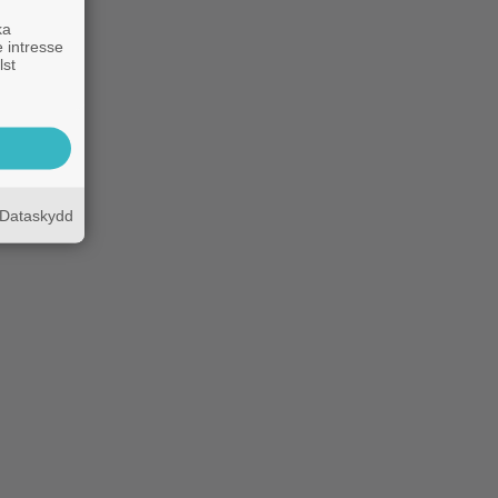
ka
 intresse
lst
Dataskydd