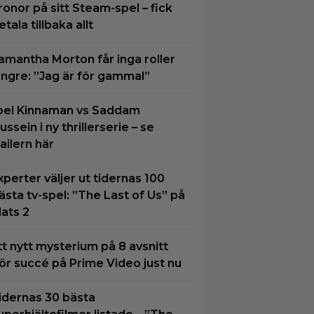
ronor på sitt Steam-spel – fick
etala tillbaka allt
amantha Morton får inga roller
ängre: ”Jag är för gammal”
oel Kinnaman vs Saddam
ussein i ny thrillerserie – se
railern här
xperter väljer ut tidernas 100
ästa tv-spel: ”The Last of Us” på
lats 2
tt nytt mysterium på 8 avsnitt
ör succé på Prime Video just nu
idernas 30 bästa