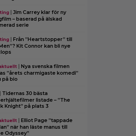
|
Jim Carrey klar för ny
ting
gfilm – baserad på älskad
merad serie
|
Från ”Heartstopper” till
ting
Men”? Kit Connor kan bli nye
lops
|
Nya svenska filmen
aktuellt
las ”årets charmigaste komedi”
u på bio
|
Tidernas 30 bästa
erhjältefilmer listade – ”The
k Knight” på plats 3
|
Elliot Page ”tappade
aktuellt
an” när han läste manus till
e Odyssey”