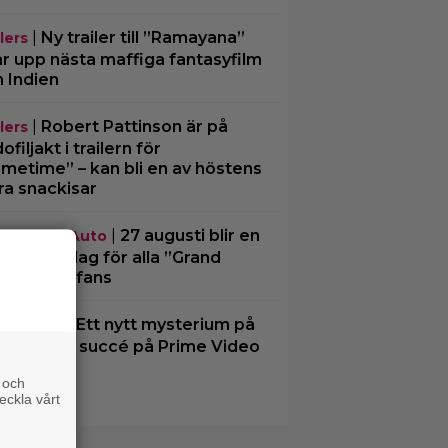
|
Ny trailer till ”Ramayana”
lers
ar upp nästa maffiga fantasyfilm
n Indien
|
Robert Pattinson är på
lers
filjakt i trailern för
imetime” – kan bli en av höstens
ra snackisar
|
27 augusti blir en
nd Theft Auto
nnande dag för alla ”Grand
ft Auto”-fans
|
Ett nytt mysterium på
me Video
vsnitt gör succé på Prime Video
t nu
 och
eckla vårt