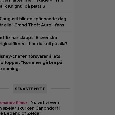
uperhjältefilmer listade – ”The
ark Knight” på plats 3
7 augusti blir en spännande dag
ör alla ”Grand Theft Auto”-fans
etflix har släppt 18 svenska
riginalfilmer – har du koll på alla?
isney-chefen försvarar årets
iofloppar: ”Kommer gå bra på
treaming”
SENASTE NYTT
|
Nu vet vi vem
mande filmer
 spelar skurken Ganondorf i
e Legend of Zelda”