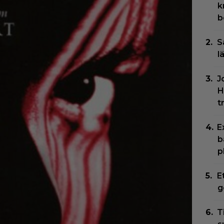
k
b
S
l
J
H
t
E
b
p
E
g
T