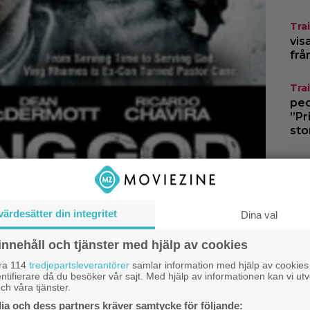
Trai
vis
frå
Trai
pedo
”Pr
sto
Gra
spä
The
värdesätter din integritet
Dina val
Pri
8 a
innehåll och tjänster med hjälp av cookies
jus
åra 114
tredjepartsleverantörer
samlar information med hjälp av cookies
ntifierare då du besöker vår sajt. Med hjälp av informationen kan vi utv
ch våra tjänster.
a och dess partners kräver samtycke för följande: