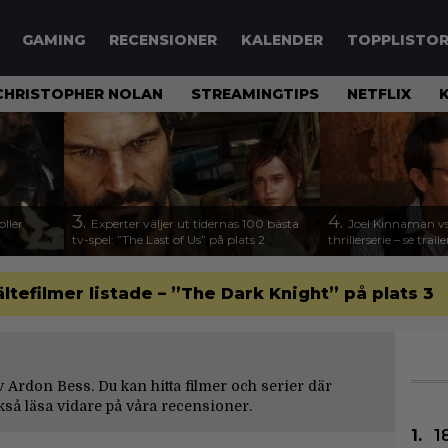
GAMING
RECENSIONER
KALENDER
TOPPLISTO
CHRISTOPHER NOLAN
STREAMINGTIPS
NETFLIX
3.
4.
ller
Experter väljer ut tidernas 100 bästa
Joel Kinnaman vs
tv-spel: ”The Last of Us” på plats 2
thrillerserie – se trail
ltefilmer listade – ”The Dark Knight” på plats 3
av Ardon Bess. Du kan hitta filmer och serier där
så läsa vidare på våra
recensioner
.
1