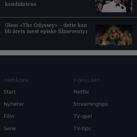
kandidatene
Glem «The Odyssey» – dette kan
bli årets mest episke filmeventyr
Moviezine footer navigation
OMRÅDEN
POPULÄRT
Start
Netflix
Nyheter
Streamingtips
Film
TV-spel
Serie
TV-tips