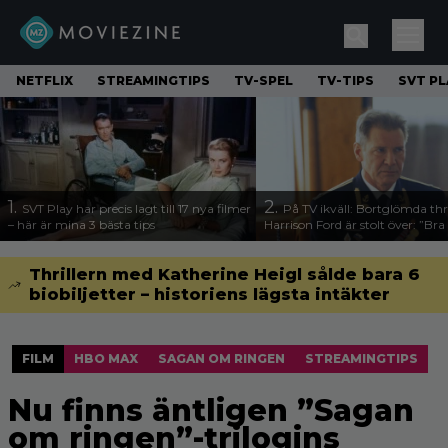
NETFLIX
STREAMINGTIPS
TV-SPEL
TV-TIPS
SVT PL
1.
2.
SVT Play har precis lagt till 17 nya filmer
På TV ikväll: Bortglömda thr
– här är mina 3 bästa tips
Harrison Ford är stolt över: ”Bra
Thrillern med Katherine Heigl sålde bara 6
biobiljetter – historiens lägsta intäkter
FILM
HBO MAX
SAGAN OM RINGEN
STREAMINGTIPS
Nu finns äntligen ”Sagan
om ringen”-trilogins