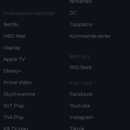
Nintendo
DC
STREAMINGTJÄNSTER
Netflix
Topplistor
HBO Max
Kommande serier
Viaplay
BESTÄLL
Apple TV
RSS-feed
Disney+
Prime Video
FÖLJ OSS
SkyShowtime
Facebook
SVT Play
Youtube
TV4 Play
Instagram
På TV idag
Tiktok