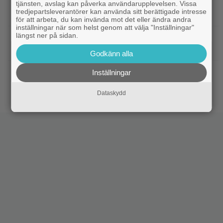
|
”Borderlands”-regissören om
TV-spel
tjänsten, avslag kan påverka användarupplevelsen. Vissa
tredjepartsleverantörer kan använda sitt berättigade intresse
kalkonfilmen – ”Den tillhörde ingen”
för att arbeta, du kan invända mot det eller ändra andra
inställningar när som helst genom att välja "Inställningar"
längst ner på sidan.
|
3 nya X-Men är redan klara… och det
Casting
ryktas om fler heta namn
Godkänn alla
|
Morgan Freeman medger: Gör dåliga
Hollywood
Inställningar
filmer – om lönen är hög nog
Dataskydd