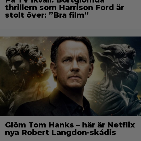
thrillern som Harrison Ford är
stolt över: ”Bra film”
Glöm Tom Hanks – här är Netflix
nya Robert Langdon-skådis