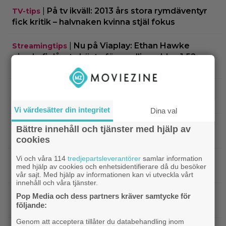
|
På tv ikväll: 2013 års stora rymdäventyr
TV-tips
fick kritik – halvnaken kvinna stjäl fokus
|
Nu på Viaplay: Ethan Hawke
Streamingtips
gjorde fjolårets bästa förvandling – blev 1.52 cm
lång
|
”Snyggaste spelet genom tiderna”
TV-spel
släpptes 2020: ”Fantastisk spelvärld”
Vi värdesätter din integritet
Dina val
|
3 nya tv-serier redo att plöja i
Disney Plus
Bättre innehåll och tjänster med hjälp av
helgen – finns något för alla!
cookies
Vi och våra 114
tredjepartsleverantörer
samlar information
|
Thrillern med Katherine Heigl sålde bara
Trivia
med hjälp av cookies och enhetsidentifierare då du besöker
6 biobiljetter – historiens lägsta intäkter
vår sajt. Med hjälp av informationen kan vi utveckla vårt
innehåll och våra tjänster.
|
Från skaparen av ”Tiger King”:
Dokumentär
Pop Media och dess partners kräver samtycke för
följande:
HBO-dokumentär om reptilsmuggling hyllas
Genom att acceptera tillåter du databehandling inom