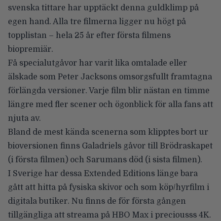
svenska tittare har upptäckt denna guldklimp på
egen hand. Alla tre filmerna ligger nu högt på
topplistan – hela 25 år efter första filmens
biopremiär.
Få specialutgåvor har varit lika omtalade eller
älskade som Peter Jacksons omsorgsfullt framtagna
förlängda versioner. Varje film blir nästan en timme
längre med fler scener och ögonblick för alla fans att
njuta av.
Bland de mest kända scenerna som klipptes bort ur
bioversionen finns Galadriels gåvor till Brödraskapet
(i första filmen) och Sarumans död (i sista filmen).
I Sverige har dessa Extended Editions länge bara
gått att hitta på fysiska skivor och som köp/hyrfilm i
digitala butiker. Nu finns de för första gången
tillgängliga att streama på HBO Max i preciousss 4K
.