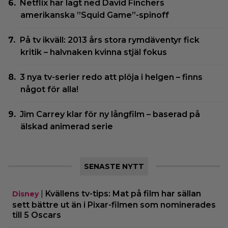
Netflix har lagt ned David Finchers
amerikanska ”Squid Game”-spinoff
På tv ikväll: 2013 års stora rymdäventyr fick
kritik – halvnaken kvinna stjäl fokus
3 nya tv-serier redo att plöja i helgen – finns
något för alla!
Jim Carrey klar för ny långfilm – baserad på
älskad animerad serie
SENASTE NYTT
|
Kvällens tv-tips: Mat på film har sällan
Disney
sett bättre ut än i Pixar-filmen som nominerades
till 5 Oscars