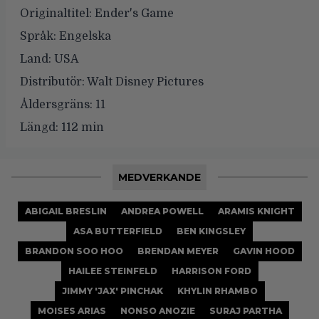
Originaltitel:
Ender's Game
Språk:
Engelska
Land:
USA
Distributör:
Walt Disney Pictures
Åldersgräns:
11
Längd:
112 min
MEDVERKANDE
ABIGAIL BRESLIN
ANDREA POWELL
ARAMIS KNIGHT
ASA BUTTERFIELD
BEN KINGSLEY
BRANDON SOO HOO
BRENDAN MEYER
GAVIN HOOD
HAILEE STEINFELD
HARRISON FORD
JIMMY 'JAX' PINCHAK
KHYLIN RHAMBO
MOISES ARIAS
NONSO ANOZIE
SURAJ PARTHA