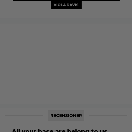
VIOLA DAVIS
RECENSIONER
All your base are belong to us