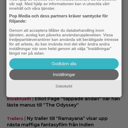
|
Nu vet vi vem som spelar
Kommande filmer
vår sajt. Med hjälp av informationen kan vi utveckla vårt
skurken Ganondorf i ”The Legend of Zelda”
innehåll och våra tjänster.
Pop Media och dess partners kräver samtycke för
|
Jim Carrey klar för ny långfilm –
Casting
följande:
baserad på älskad animerad serie
Genom att acceptera tillåter du databehandling inom
tjänsten, avslag kan påverka användarupplevelsen. Vissa
|
Från ”Heartstopper” till ”X-Men”? Kit
tredjepartsleverantörer kan använda sitt berättigade intresse
Casting
för att arbeta, du kan invända mot det eller ändra andra
Connor kan bli nye Cyclops
inställningar när som helst genom att välja "Inställningar"
längst ner på sidan.
|
Nya svenska filmen kallas ”årets
Bioaktuellt
Godkänn alla
charmigaste komedi” – nu på bio
Inställningar
|
Tidernas 30 bästa superhjältefilmer listade
DC
– ”The Dark Knight” på plats 3
Dataskydd
|
Elliot Page ”tappade andan” när han
Bioaktuellt
läste manus till ”The Odyssey”
|
Ny trailer till ”Ramayana” visar upp
Trailers
nästa maffiga fantasyfilm från Indien