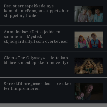
Den stjernespekkede nye
komedien «Pensjonskuppet» har
sluppet ny trailer
Anmeldelse: «Det skjedde en
sommer» – Mystisk
skjærgårdsidyll som overbeviser
Glem «The Odyssey» – dette kan
bli årets mest episke filmeventyr
Skrekkfilmregissør død – tre uker
før filmpremieren