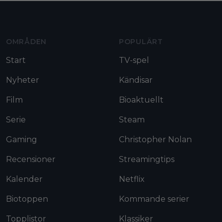
Moviezine footer navigation
OMRÅDEN
POPULÄRT
Start
TV-spel
Nyheter
Kändisar
Film
Bioaktuellt
Serie
Steam
Gaming
Christopher Nolan
Recensioner
Streamingtips
Kalender
Netflix
Biotoppen
Kommande serier
Topplistor
Klassiker