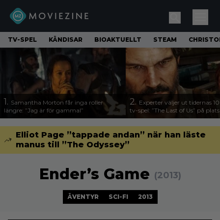
TV-SPEL
KÄNDISAR
BIOAKTUELLT
STEAM
CHRISTO
1.
2.
Samantha Morton får inga roller
Experter väljer ut tidernas 1
längre: ”Jag är för gammal”
tv-spel: ”The Last of Us” på plats
Elliot Page ”tappade andan” när han läste
manus till ”The Odyssey”
Ender’s Game
(2013)
ÄVENTYR
SCI-FI
2013