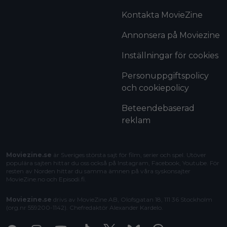
Kontakta MovieZine
Annonsera på Moviezine
Inställningar för cookies
Personuppgiftspolicy
och cookiepolicy
Beteendebaserad
reklam
Moviezine.se
är Sveriges största sajt för film, serier och spel. Utöver
populära sajten hittar du oss också på Instagram, Facebook, Youtube. För
resten av Norden hittar du samma ämnen på våra syskonsajter
MovieZine.no
och
Episodi.fi
.
Moviezine.se
drivs av MovieZine AB, Olofsgatan 18, 111 36 Stockholm
(org.nr 559200-1142). Chefredaktör
Alexander Kardelo
.