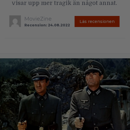
visar upp mer tragik än något annat.
MovieZine
Läs recensionen
Recension: 24.08.2022