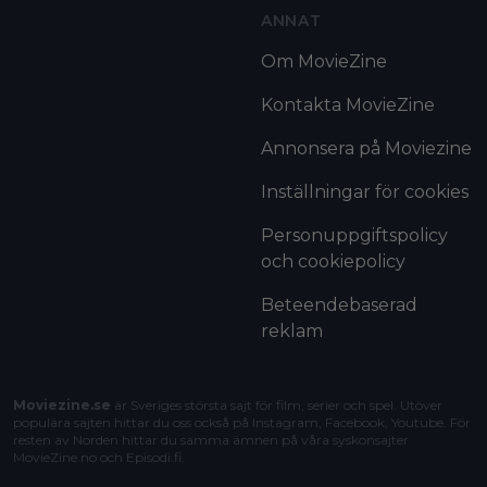
ANNAT
Om MovieZine
Kontakta MovieZine
Annonsera på Moviezine
Inställningar för cookies
Personuppgiftspolicy
och cookiepolicy
Beteendebaserad
reklam
Moviezine.se
är Sveriges största sajt för film, serier och spel. Utöver
populära sajten hittar du oss också på Instagram, Facebook, Youtube. För
resten av Norden hittar du samma ämnen på våra syskonsajter
MovieZine.no
och
Episodi.fi
.