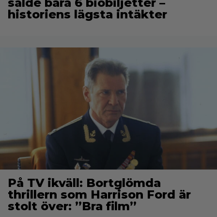
sålde bara 6 biobiljetter –
historiens lägsta intäkter
På TV ikväll: Bortglömda
thrillern som Harrison Ford är
stolt över: ”Bra film”