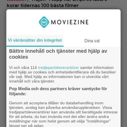
korar tidernas 100 bästa filmer
|
”Svärtan”-stjärnan Linus Rogsgård om
Exklusivt
sina favoritserier: ”En av de bästa…”
|
Nu på Viaplay: ”Stiliserat våld och
Streamingtips
Vi värdesätter din integritet
Dina val
gapskratt” i oförutsägbar thriller från 2008
Bättre innehåll och tjänster med hjälp av
cookies
|
3 nya filmer på Netflix: Oscarsvinnaren
Netflix
från 2025 klättrar på topplistan
Vi och våra 114
tredjepartsleverantörer
samlar information
med hjälp av cookies och enhetsidentifierare då du besöker
vår sajt. Med hjälp av informationen kan vi utveckla vårt
|
Efter 25 Beckfilmer – Anna Asp
Bioaktuellt
innehåll och våra tjänster.
hoppas nya filmen blir en snackis
Pop Media och dess partners kräver samtycke för
följande:
IKEA hyllas världen över – efter briljant blinkning
till Alexander Skarsgård
Genom att acceptera tillåter du databehandling inom
tjänsten, avslag kan påverka användarupplevelsen. Vissa
tredjepartsleverantörer kan använda sitt berättigade intresse
|
Bortglömd komedi från 1984 blev
Apple TV
för att arbeta, du kan invända mot det eller ändra andra
inställningar när som helst genom att välja "Inställningar"
Robin Williams favorit: ”Min bästa film”
längst ner på sidan.