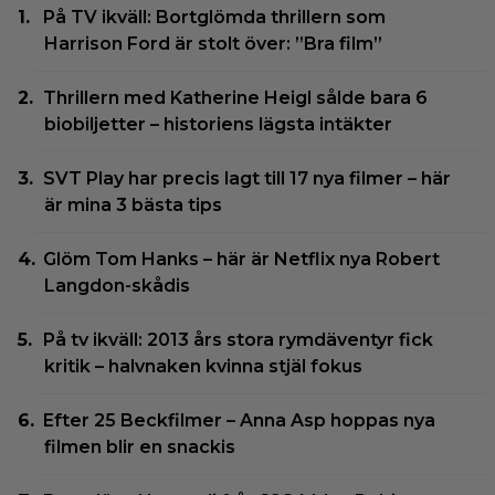
På TV ikväll: Bortglömda thrillern som
Harrison Ford är stolt över: ”Bra film”
Thrillern med Katherine Heigl sålde bara 6
biobiljetter – historiens lägsta intäkter
SVT Play har precis lagt till 17 nya filmer – här
är mina 3 bästa tips
Glöm Tom Hanks – här är Netflix nya Robert
Langdon-skådis
På tv ikväll: 2013 års stora rymdäventyr fick
kritik – halvnaken kvinna stjäl fokus
Efter 25 Beckfilmer – Anna Asp hoppas nya
filmen blir en snackis