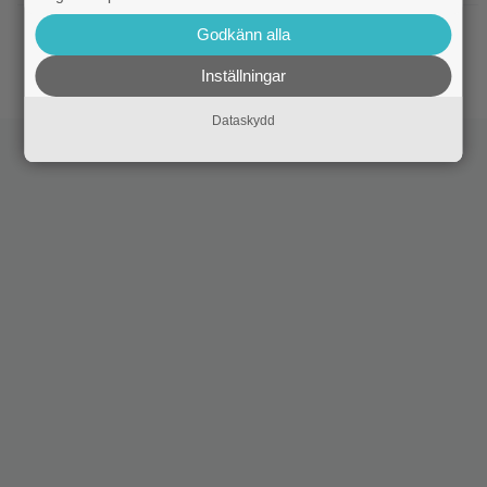
|
Två nya skådisar redo att skapa
HBO Max
Godkänn alla
drama i ”Heated Rivalry” säsong 2
Inställningar
Dataskydd