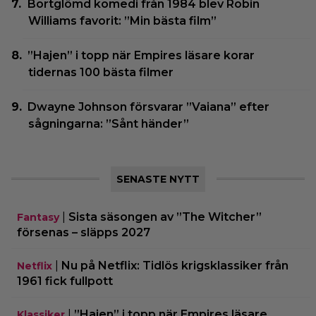
Bortglömd komedi från 1984 blev Robin
Williams favorit: ”Min bästa film”
”Hajen” i topp när Empires läsare korar
tidernas 100 bästa filmer
Dwayne Johnson försvarar ”Vaiana” efter
sågningarna: ”Sånt händer”
SENASTE NYTT
|
Sista säsongen av ”The Witcher”
Fantasy
försenas – släpps 2027
|
Nu på Netflix: Tidlös krigsklassiker från
Netflix
1961 fick fullpott
|
”Hajen” i topp när Empires läsare
Klassiker