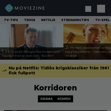
TV-TIPS
TRIVIA
NETFLIX
STREAMINGTIPS
TV-SPEL
2.
Thrillern med Katherine Heigl
1.
På TV ikväll: Bortglömda thrillern som
bara 6 biobiljetter – historiens l
Harrison Ford är stolt över: ”Bra film”
intäkter
Nu på Netflix: Tidlös krigsklassiker från 1961
fick fullpott
Korridoren
DRAMA
KOMEDI