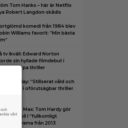
löm Tom Hanks – här är Netflix
ya Robert Langdon-skådis
ortglömd komedi från 1984 blev
obin Williams favorit: ”Min bästa
ilm”
å tv ikväll: Edward Norton
jorde sin hyllade filmdebut i
enna skarpa thriller
u på Viaplay: ”Stiliserat våld och
apskratt” i oförutsägbar thriller
rån 2008
u på HBO Max: Tom Hardy gör
 och
eckla vårt
in bästa roll i ”fullkomligt
ysande” drama från 2013