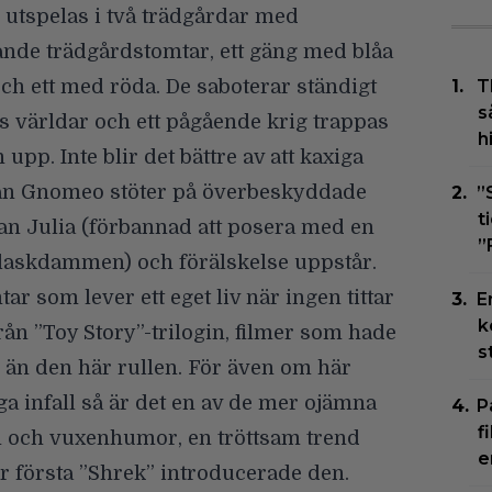
 utspelas i två trädgårdar med
ande trädgårdstomtar, ett gäng med blåa
h ett med röda. De saboterar ständigt
T
s
 världar och ett pågående krig trappas
h
 upp. Inte blir det bättre av att kaxiga
n Gnomeo stöter på överbeskyddade
”
t
n Julia (förbannad att posera med en
”
plaskdammen) och förälskelse uppstår.
r som lever ett eget liv när ingen tittar
E
k
rån ”Toy Story”-trilogin, filmer som hade
s
– än den här rullen. För även om här
iga infall så är det en av de mer ojämna
P
f
m och vuxenhumor, en tröttsam trend
e
r första
”Shrek”
introducerade den.