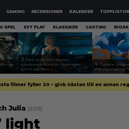
GAMING
RECENSIONER
KALENDER
TOPPLISTO
V-SPEL
SVT PLAY
KLASSIKER
CASTING
BIOAK
3.
På tv ikväll: 2013 års stora
4.
flix nya
rymdäventyr fick kritik – halvnaken
Dwayne Johnson 
kvinna stjäl fokus
efter sågningarna: ”
ästa filmer fyller 20 – gick nästan till en annan re
h Julia
(2011)
 light