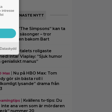
ka
 intresse
lst
SENASTE NYTT
|
”The Simpsons” kan ta
ney Plus
t efter 40 säsonger – tror
despelaren bakom Bart
Dataskydd
|
90-talets roligaste
ssiker
edi intar Viaplay: ”Sjuk humor
 genialiskt manus”
|
Nu på HBO Max: Tom
O Max
dy gör sin bästa roll i
llkomligt lysande” drama från
3
|
Kvällens tv-tips: Du
eamingtips
 inte ana vem som är mördaren
Beck” nummer 20