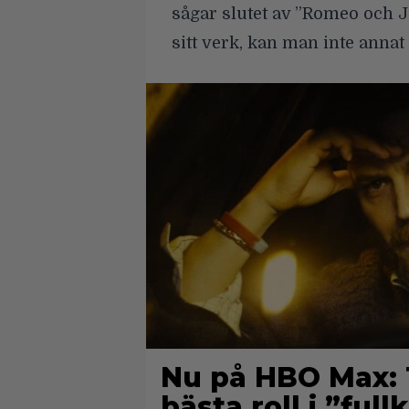
sågar slutet av ”Romeo och J
sitt verk, kan man inte annat
Nu på HBO Max: 
bästa roll i ”fu