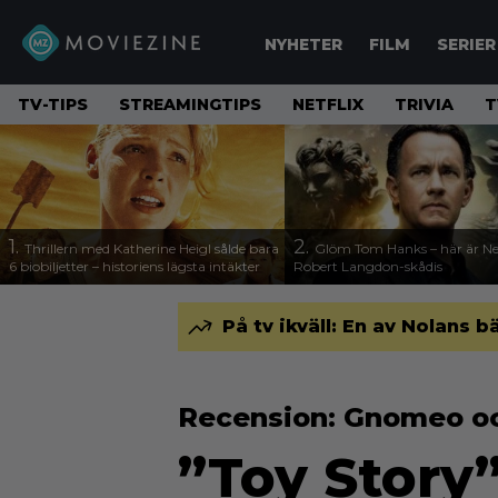
NYHETER
FILM
SERIER
TV-TIPS
STREAMINGTIPS
NETFLIX
TRIVIA
T
1.
2.
Thrillern med Katherine Heigl sålde bara
Glöm Tom Hanks – här är Net
6 biobiljetter – historiens lägsta intäkter
Robert Langdon-skådis
På tv ikväll: En av Nolans b
Recension: Gnomeo oc
”Toy Story”