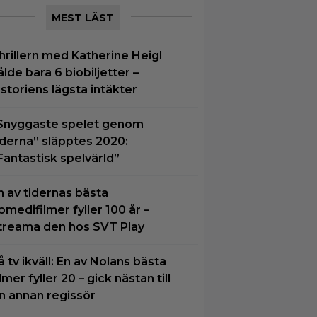
MEST LÄST
hrillern med Katherine Heigl
ålde bara 6 biobiljetter –
istoriens lägsta intäkter
Snyggaste spelet genom
iderna” släpptes 2020:
Fantastisk spelvärld”
n av tidernas bästa
omedifilmer fyller 100 år –
treama den hos SVT Play
å tv ikväll: En av Nolans bästa
ilmer fyller 20 – gick nästan till
n annan regissör