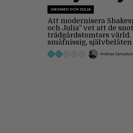
GNOMEO OCH JULIA
Att modernisera Shakesp
och Julia” vet att de sno
trädgårdstomtars värld. 
småfnissig, självbelåten
Andreas Samuelso