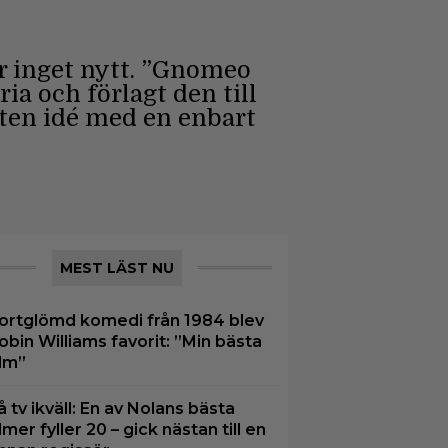
r inget nytt. ”Gnomeo
ia och förlagt den till
åten idé med en enbart
MEST LÄST NU
ortglömd komedi från 1984 blev
obin Williams favorit: ”Min bästa
ilm”
å tv ikväll: En av Nolans bästa
ilmer fyller 20 – gick nästan till en