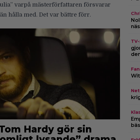
ulia” varpå mästerförfattaren försvarar
Chr
 än hålla med. Det var bättre förr.
Nol
näs
TV-
gjo
den
Fan
Wit
Netf
kri
Kla
Emp
bäs
Tom Hardy gör sin
llkomligt lysande” drama
Exk