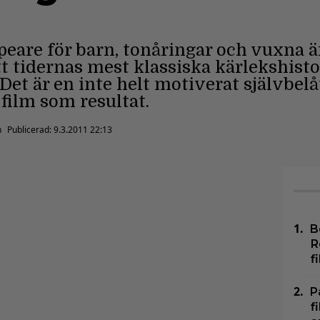
eare för barn, tonåringar och vuxna ä
tt tidernas mest klassiska kärlekshistor
Det är en inte helt motiverat självbel
 film som resultat.
n
Publicerad:
9.3.2011 22:13
B
R
f
P
f