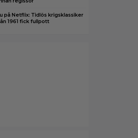
nnan regissör
u på Netflix: Tidlös krigsklassiker
rån 1961 fick fullpott