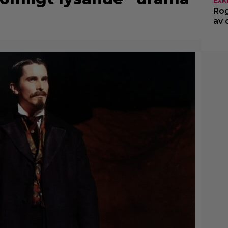
Rog
av 