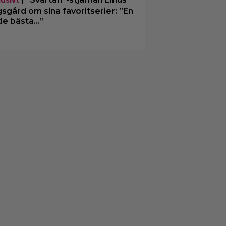
sgård om sina favoritserier: ”En
de bästa…”