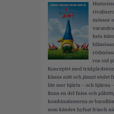
Historien
rivaliser
mössor oc
varandras
hela tiden
blåmössa
rödmössa
ros vid 
Konceptet med trädgårdstomta
känns nätt och jämnt stulet f
lite mer hjärta – och hjärna 
finns en del fniss och påhitt
kombinationerna av barnfil
som kändes hyfsat fräsch nä