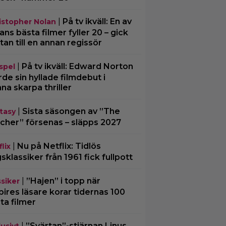
|
På tv ikväll: En av
istopher Nolan
ans bästa filmer fyller 20 – gick
tan till en annan regissör
|
På tv ikväll: Edward Norton
spel
rde sin hyllade filmdebut i
na skarpa thriller
|
Sista säsongen av ”The
tasy
cher” försenas – släpps 2027
|
Nu på Netflix: Tidlös
lix
gsklassiker från 1961 fick fullpott
|
”Hajen” i topp när
ssiker
ires läsare korar tidernas 100
ta filmer
|
”Svärtan”-stjärnan Linus
lusivt