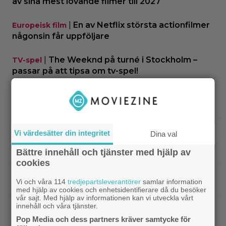
av sina mest lovande filmer till 2027
|
En av Netflix största actionfilmer
Europeisk film
någonsin får uppföljare
|
The Weeknd på turné i Stockholm –
TV-spel
passar på att tipsa om tv-spel!
|
Säsong 4 av ”House of the Dragon” blir
Fantasy
”ännu större” – och med fler drakar
|
Eftersnack: ”House of the Dragon”
Eftersnack
Vi värdesätter din integritet
Dina val
avslutar superstarkt – och Rhaenyra blir äntligen
en intressant karaktär
Bättre innehåll och tjänster med hjälp av
cookies
|
50 Cent producerar tv-serie på svenska
TV-spel
Vi och våra 114
tredjepartsleverantörer
samlar information
”Payday”-spelen
med hjälp av cookies och enhetsidentifierare då du besöker
vår sajt. Med hjälp av informationen kan vi utveckla vårt
innehåll och våra tjänster.
|
Älskade klassikern från 1976 är ny hos
Klassiker
Pop Media och dess partners kräver samtycke för
Prime Video – 8,1 på IMDb