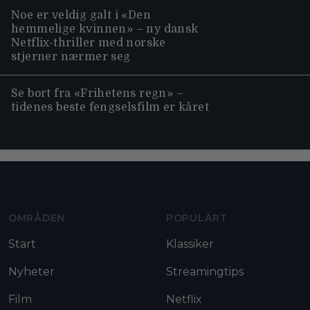
Noe er veldig galt i «Den
hemmelige kvinnen» – ny dansk
Netflix-thriller med norske
stjerner nærmer seg
Se bort fra «Frihetens regn» –
tidenes beste fengselsfilm er kåret
Moviezine footer navigation
OMRÅDEN
POPULÄRT
Start
Klassiker
Nyheter
Streamingtips
Film
Netflix