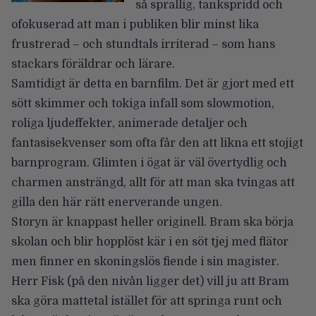
så sprallig, tankspridd och
ofokuserad att man i publiken blir minst lika
frustrerad – och stundtals irriterad – som hans
stackars föräldrar och lärare.
Samtidigt är detta en barnfilm. Det är gjort med ett
sött skimmer och tokiga infall som slowmotion,
roliga ljudeffekter, animerade detaljer och
fantasisekvenser som ofta får den att likna ett stojigt
barnprogram. Glimten i ögat är väl övertydlig och
charmen ansträngd, allt för att man ska tvingas att
gilla den här rätt enerverande ungen.
Storyn är knappast heller originell. Bram ska börja
skolan och blir hopplöst kär i en söt tjej med flätor
men finner en skoningslös fiende i sin magister.
Herr Fisk (på den nivån ligger det) vill ju att Bram
ska göra mattetal istället för att springa runt och