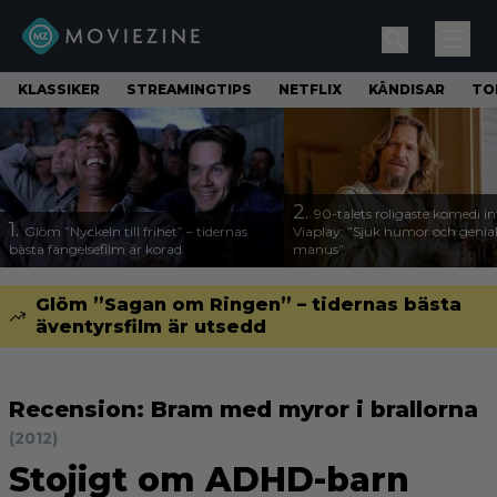
KLASSIKER
STREAMINGTIPS
NETFLIX
KÄNDISAR
TO
2.
90-talets roligaste komedi in
1.
Glöm ”Nyckeln till frihet” – tidernas
Viaplay: ”Sjuk humor och genial
bästa fängelsefilm är korad
manus”
Glöm ”Sagan om Ringen” – tidernas bästa
äventyrsfilm är utsedd
Recension: Bram med myror i brallorna
(2012)
Stojigt om ADHD-barn