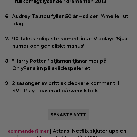
”fullkomligt lysande” drama från 2013
Audrey Tautou fyller 50 år – så ser ”Amelie” ut
idag
90-talets roligaste komedi intar Viaplay: ”Sjuk
humor och genialiskt manus”
”Harry Potter”-stjärnan tjänar mer på
OnlyFans än på skådespeleriet
2 säsonger av brittisk deckare kommer till
SVT Play – baserad på svensk bok
SENASTE NYTT
|
Attans! Netflix skjuter upp en
Kommande filmer