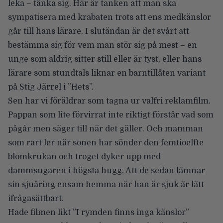
leka – tänka sig. Här är tanken att man ska
sympatisera med krabaten trots att ens medkänslor
går till hans lärare. I slutändan är det svårt att
bestämma sig för vem man stör sig på mest – en
unge som aldrig sitter still eller är tyst, eller hans
lärare som stundtals liknar en barntillåten variant
på Stig Järrel i
”Hets”
.
Sen har vi föräldrar som tagna ur valfri reklamfilm.
Pappan som lite förvirrat inte riktigt förstår vad som
pågår men säger till när det gäller. Och mamman
som rart ler när sonen har sönder den femtioelfte
blomkrukan och troget dyker upp med
dammsugaren i högsta hugg. Att de sedan lämnar
sin sjuåring ensam hemma när han är sjuk är lätt
ifrågasättbart.
Hade filmen likt
”I rymden finns inga känslor”