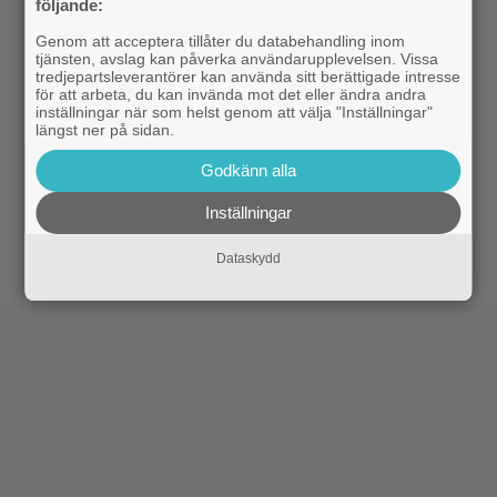
följande:
|
”Harry Potter”-stjärnan tjänar mer
Harry Potter
Genom att acceptera tillåter du databehandling inom
tjänsten, avslag kan påverka användarupplevelsen. Vissa
på OnlyFans än som skådis – drog in 200 000
tredjepartsleverantörer kan använda sitt berättigade intresse
kronor på en dag
för att arbeta, du kan invända mot det eller ändra andra
inställningar när som helst genom att välja "Inställningar"
längst ner på sidan.
|
Glöm ”Sagan om Ringen” – tidernas
Klassiker
bästa äventyrsfilm är utsedd
Godkänn alla
Inställningar
|
500 000 svenskar har nu sett ”The
Biotoppen
Odyssey” på bio
Dataskydd