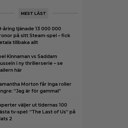
MEST LÄST
8-åring tjänade 13 000 000
ronor på sitt Steam-spel – fick
etala tillbaka allt
oel Kinnaman vs Saddam
ussein i ny thrillerserie – se
railern här
amantha Morton får inga roller
ängre: ”Jag är för gammal”
xperter väljer ut tidernas 100
ästa tv-spel: ”The Last of Us” på
lats 2