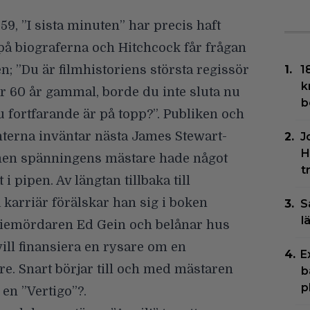
959,
”I sista minuten”
har precis haft
på biograferna och Hitchcock får frågan
n; ”Du är filmhistoriens största regissör
1
k
r 60 år gammal, borde du inte sluta nu
b
fortfarande är på topp?”. Publiken och
terna inväntar nästa James Stewart-
J
H
 men spänningens mästare hade något
t
 i pipen. Av längtan tillbaka till
 karriär förälskar han sig i boken
S
l
iemördaren Ed Gein och belånar hus
ll finansiera en rysare om en
E
re. Snart börjar till och med mästaren
b
p
u en
”Vertigo”
?.