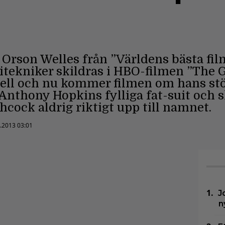
 Orson Welles från ”Världens bästa fi
tekniker skildras i HBO-filmen ”The G
uell och nu kommer filmen om hans stö
 Anthony Hopkins fylliga fat-suit och 
hcock aldrig riktigt upp till namnet.
2.2013 03:01
J
n