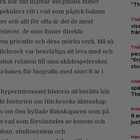
k har likt Ingmar Bergmans filmer
”Th
spekulera vilt i vad som pågick bakom
Trai
r och allt för ofta är det de mest
vis
erlever, de som finner direkta
frå
ens privatliv och dess mörka verk. Må så
Trai
tchcock var besvärliga att leva med och
pedo
”Pr
isk relation till sina skådespelerskor.
sto
a basen för biografin med stort B är i
Gra
spä
 hyperintressant historia att berätta här
The
de historien om Hitchcocks äktenskap.
Pri
en om den hyllade filmskaparen som på
8 a
ot vad som förväntades av honom och
jus
tabun, studiosystem och
Har