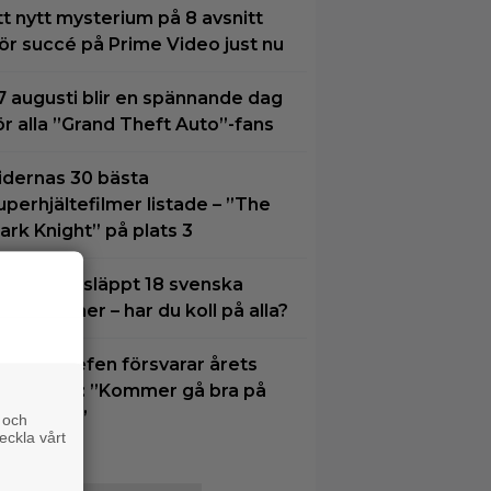
tt nytt mysterium på 8 avsnitt
ör succé på Prime Video just nu
7 augusti blir en spännande dag
ör alla ”Grand Theft Auto”-fans
idernas 30 bästa
uperhjältefilmer listade – ”The
ark Knight” på plats 3
etflix har släppt 18 svenska
riginalfilmer – har du koll på alla?
isney-chefen försvarar årets
iofloppar: ”Kommer gå bra på
treaming”
 och
eckla vårt