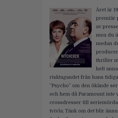
Året är 1
premiär 
av presse
men du ä
medan du 
producen
thriller
helt annat
risktagandet från hans tidiga
”Psycho” om den ökände ser
och hem då Paramount inte vi
crossdresser till seriemörda
tvivla; Tänk om det blir änn