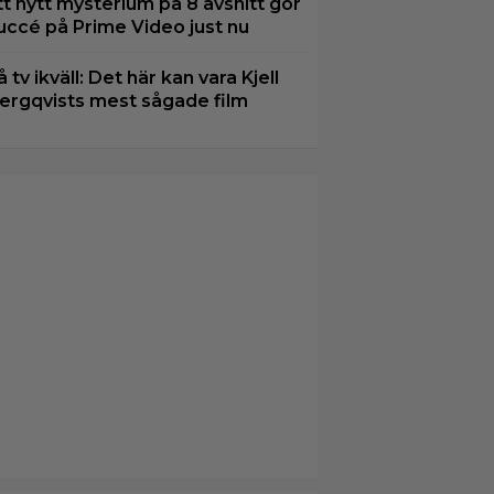
tt nytt mysterium på 8 avsnitt gör
uccé på Prime Video just nu
å tv ikväll: Det här kan vara Kjell
ergqvists mest sågade film