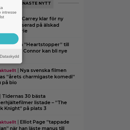
SENASTE NYTT
ka
 intresse
lst
|
Jim Carrey klar för ny
ting
gfilm – baserad på älskad
merad serie
|
Från ”Heartstopper” till
ting
Men”? Kit Connor kan bli nye
lops
Dataskydd
|
Nya svenska filmen
aktuellt
las ”årets charmigaste komedi”
u på bio
|
Tidernas 30 bästa
erhjältefilmer listade – ”The
k Knight” på plats 3
|
Elliot Page ”tappade
aktuellt
an” när han läste manus till