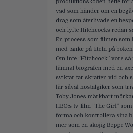
produktionskoden hette för a
vad som händer om en begåva
drag som återlivade en bespo
och lyfte Hitchcocks redan så
En process som filmen som h
med tanke på titeln på boken
Om inte ”Hitchcock” vore så
lämnat biografen med en ax
sviktar tar skratten vid och
lär såväl nostalgiker som triv
Toby Jones märkbart mörkare
HBO:s tv-film
”The Girl”
som 
forma och kontrollera sina 
mer som en skojig Beppe Wolg