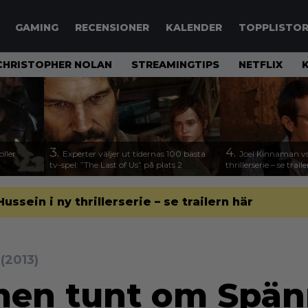
GAMING
RECENSIONER
KALENDER
TOPPLISTO
CHRISTOPHER NOLAN
STREAMINGTIPS
NETFLIX
3.
4.
ller
Experter väljer ut tidernas 100 bästa
Joel Kinnaman vs
tv-spel: ”The Last of Us” på plats 2
thrillerserie – se trail
sein i ny thrillerserie – se trailern här
k
(2013)
men tunt om Spän