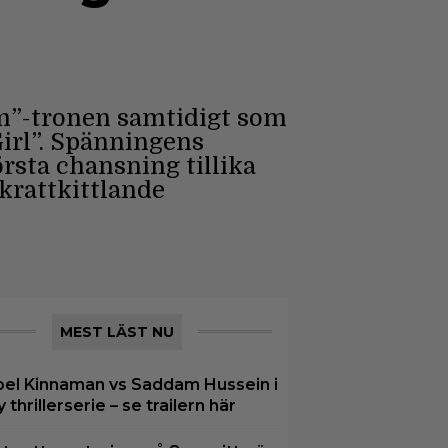
lm”-tronen samtidigt som
irl”. Spänningens
rsta chansning tillika
skrattkittlande
MEST LÄST NU
oel Kinnaman vs Saddam Hussein i
y thrillerserie – se trailern här