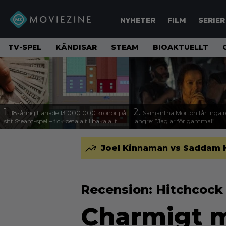
NYHETER
FILM
SERIER
TV-SPEL
KÄNDISAR
STEAM
BIOAKTUELLT
1.
2.
18-åring tjänade 13 000 000 kronor på
Samantha Morton får inga ro
sitt Steam-spel – fick betala tillbaka allt
längre: ”Jag är för gammal”
Joel Kinnaman vs Saddam Hus
Recension: Hitchcoc
Charmigt 