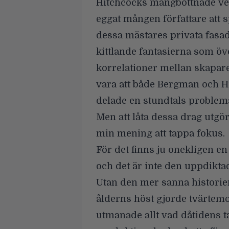
Hitchcocks mångbottnade ver
eggat mången författare att 
dessa mästares privata fasade
kittlande fantasierna som öv
korrelationer mellan skapar
vara att både Bergman och Hi
delade en stundtals problemat
Men att låta dessa drag utgör
min mening att tappa fokus.
För det finns ju onekligen en
och det är inte den uppdikta
Utan den mer sanna histori
ålderns höst gjorde tvärtem
utmanade allt vad dåtidens 