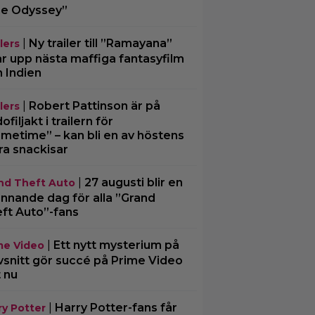
e Odyssey”
|
Ny trailer till ”Ramayana”
lers
ar upp nästa maffiga fantasyfilm
n Indien
|
Robert Pattinson är på
lers
filjakt i trailern för
imetime” – kan bli en av höstens
ra snackisar
|
27 augusti blir en
nd Theft Auto
nnande dag för alla ”Grand
ft Auto”-fans
|
Ett nytt mysterium på
me Video
vsnitt gör succé på Prime Video
t nu
|
Harry Potter-fans får
ry Potter