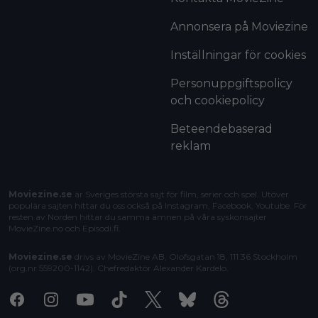
Annonsera på Moviezine
Inställningar för cookies
Personuppgiftspolicy
och cookiepolicy
Beteendebaserad
reklam
Moviezine.se
är Sveriges största sajt för film, serier och spel. Utöver
populära sajten hittar du oss också på Instagram, Facebook, Youtube. För
resten av Norden hittar du samma ämnen på våra syskonsajter
MovieZine.no
och
Episodi.fi
.
Moviezine.se
drivs av MovieZine AB, Olofsgatan 18, 111 36 Stockholm
(org.nr 559200-1142). Chefredaktör
Alexander Kardelo
.
Facebook
Instagram
Youtube
Tiktok
X
Bluesky
Threads