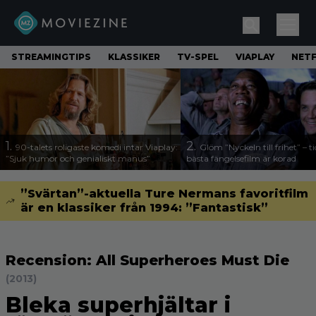
STREAMINGTIPS
KLASSIKER
TV-SPEL
VIAPLAY
NETF
1.
2.
90-talets roligaste komedi intar Viaplay:
Glöm ”Nyckeln till frihet” – t
”Sjuk humor och genialiskt manus”
bästa fängelsefilm är korad
”Svärtan”-aktuella Ture Nermans favoritfilm
är en klassiker från 1994: ”Fantastisk”
Recension: All Superheroes Must Die
(2013)
Bleka superhjältar i