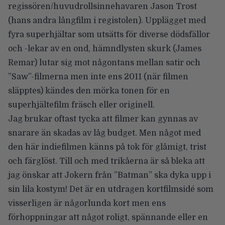
regissören/huvudrollsinnehavaren Jason Trost
(hans andra långfilm i registolen). Upplägget med
fyra superhjältar som utsätts för diverse dödsfällor
och -lekar av en ond, hämndlysten skurk (James
Remar) lutar sig mot någontans mellan satir och
”Saw”
-filmerna men inte ens 2011 (när filmen
släpptes) kändes den mörka tonen för en
superhjältefilm fräsch eller originell.
Jag brukar oftast tycka att filmer kan gynnas av
snarare än skadas av låg budget. Men något med
den här indiefilmen känns på tok för glåmigt, trist
och färglöst. Till och med trikåerna är så bleka att
jag önskar att Jokern från ”Batman” ska dyka upp i
sin lila kostym! Det är en utdragen kortfilmsidé som
visserligen är någorlunda kort men ens
förhoppningar att något roligt, spännande eller en