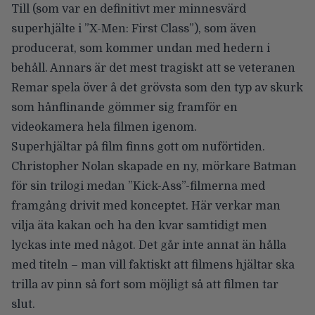
Till (som var en definitivt mer minnesvärd
superhjälte i
”X-Men: First Class”
), som även
producerat, som kommer undan med hedern i
behåll. Annars är det mest tragiskt att se veteranen
Remar spela över å det grövsta som den typ av skurk
som hånflinande gömmer sig framför en
videokamera hela filmen igenom.
Superhjältar på film finns gott om nuförtiden.
Christopher Nolan skapade en ny, mörkare Batman
för sin trilogi medan
”Kick-Ass”
-filmerna med
framgång drivit med konceptet. Här verkar man
vilja äta kakan och ha den kvar samtidigt men
lyckas inte med något. Det går inte annat än hålla
med titeln – man vill faktiskt att filmens hjältar ska
trilla av pinn så fort som möjligt så att filmen tar
slut.