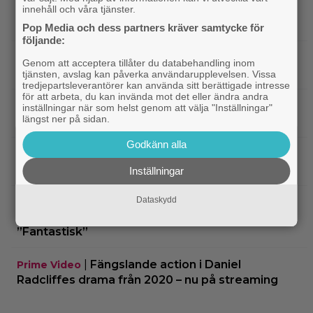
|
2 säsonger av brittisk deckare
innehåll och våra tjänster.
Streamingtips
kommer till SVT Play – baserad på svensk bok
Pop Media och dess partners kräver samtycke för
följande:
|
Actionsuccén från 1998 som Jackie
Kändisar
Genom att acceptera tillåter du databehandling inom
Chan vill glömma: ”Gillar den fortfarande inte”
tjänsten, avslag kan påverka användarupplevelsen. Vissa
tredjepartsleverantörer kan använda sitt berättigade intresse
för att arbeta, du kan invända mot det eller ändra andra
|
Sista chansen: 2010-talets mest episka
Fantasy
inställningar när som helst genom att välja "Inställningar"
längst ner på sidan.
fantasytrilogi lämnar Netflix i augusti
Godkänn alla
|
Christopher Nolans
Christopher Nolan
favoritkomedi är hyllad kultrulle från 1987
Inställningar
Dataskydd
|
”Svärtan”-aktuella Ture Nermans
Exklusivt
favoritfilm är en klassiker från 1994:
”Fantastisk”
|
Fängslande action i Daniel
Prime Video
Radcliffes drama från 2020 – nu på streaming