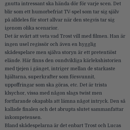
gnutta intressant ska hända dör för varje scen. Det
blir som ett humorbefriat TV-spel som tar sig själv
på alldeles för stort allvar när den stegvis tar sig
igenom olika scenarior.
Det är svårt att veta vad Trost vill med filmen. Han är
ingen usel regissör och även en hygglig
skådespelare men själva storyn är ett pretentiöst
elände. Här finns den oundvikliga kärlekshistorien
med tjejen i gänget, intriger mellan de starkaste
hjältarna, superkrafter som försvunnit,
uppoffringar som ska göras, etc. Det är trista
klsychor, vissa med någon slags twist men
fortfarande okapabla att lämna något intryck. Den så
kallade finalen och det abrupta slutet sammanfattar
inkompetensen.
Bland skådespelarna är det enbart Trost och Lucas