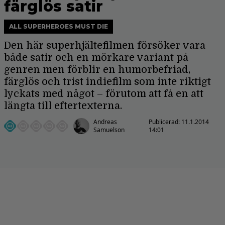
färglös satir
ALL SUPERHEROES MUST DIE
Den här superhjältefilmen försöker vara
både satir och en mörkare variant på
genren men förblir en humorbefriad,
färglös och trist indiefilm som inte riktigt
lyckats med något – förutom att få en att
längta till eftertexterna.
Andreas
Publicerad:
11.1.2014
Samuelson
14:01