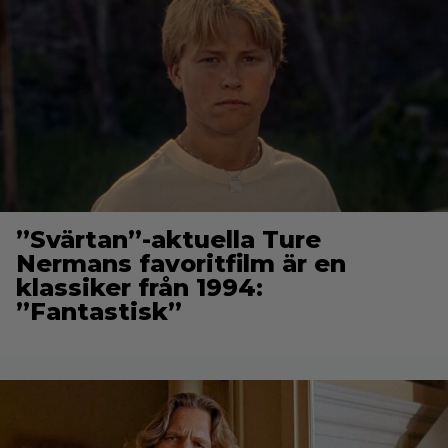
”Svärtan”-aktuella Ture
Nermans favoritfilm är en
klassiker från 1994:
”Fantastisk”