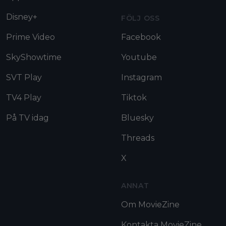
Disney+
FÖLJ OSS
Prime Video
Facebook
SkyShowtime
Youtube
SVT Play
Instagram
TV4 Play
Tiktok
På TV idag
Bluesky
Threads
X
ANNAT
Om MovieZine
Kontakta MovieZine