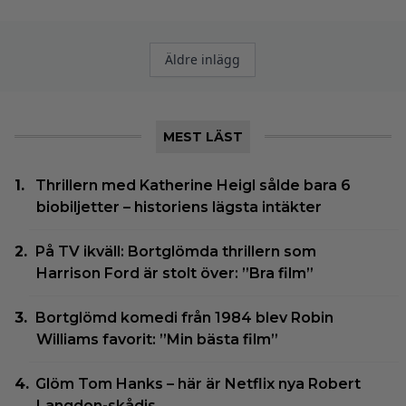
Inläggsnavigering
Äldre inlägg
MEST LÄST
Thrillern med Katherine Heigl sålde bara 6
biobiljetter – historiens lägsta intäkter
På TV ikväll: Bortglömda thrillern som
Harrison Ford är stolt över: ”Bra film”
Bortglömd komedi från 1984 blev Robin
Williams favorit: ”Min bästa film”
Glöm Tom Hanks – här är Netflix nya Robert
Langdon-skådis