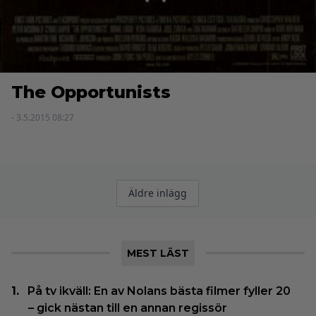
The Opportunists
- 3.5.2015 08:27
Inläggsnavigering
Äldre inlägg
MEST LÄST
På tv ikväll: En av Nolans bästa filmer fyller 20
– gick nästan till en annan regissör