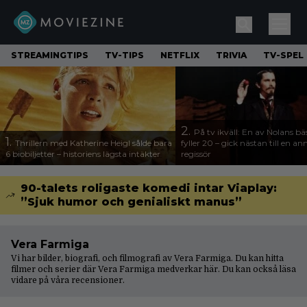
STREAMINGTIPS
TV-TIPS
NETFLIX
TRIVIA
TV-SPEL
2.
På tv ikväll: En av Nolans bä
1.
Thrillern med Katherine Heigl sålde bara
fyller 20 – gick nästan till en a
6 biobiljetter – historiens lägsta intäkter
regissör
90-talets roligaste komedi intar Viaplay:
”Sjuk humor och genialiskt manus”
Vera Farmiga
Vi har bilder, biografi, och filmografi av Vera Farmiga. Du kan hitta
filmer och serier där Vera Farmiga medverkar här. Du kan också läsa
vidare på våra
recensioner
.