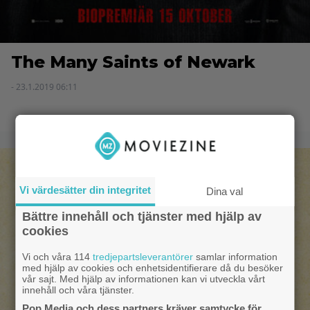
The Many Saints of Newark
- 23.1.2019 06:11
Vi värdesätter din integritet
Dina val
Bättre innehåll och tjänster med hjälp av
cookies
Vi och våra 114
tredjepartsleverantörer
samlar information
med hjälp av cookies och enhetsidentifierare då du besöker
vår sajt. Med hjälp av informationen kan vi utveckla vårt
innehåll och våra tjänster.
Pop Media och dess partners kräver samtycke för