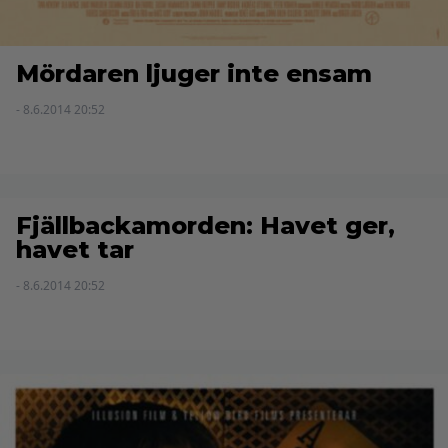
Mördaren ljuger inte ensam
- 8.6.2014 20:52
Fjällbackamorden: Havet ger,
havet tar
- 8.6.2014 20:52