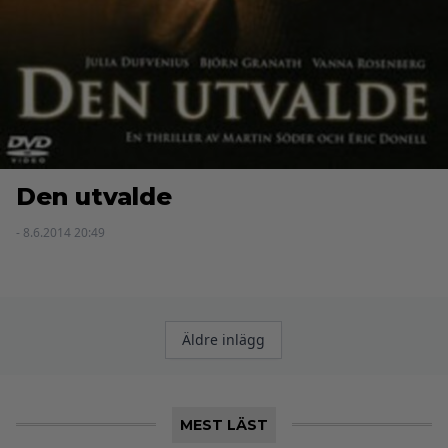
Den utvalde
- 8.6.2014 20:49
Inläggsnavigering
Äldre inlägg
MEST LÄST