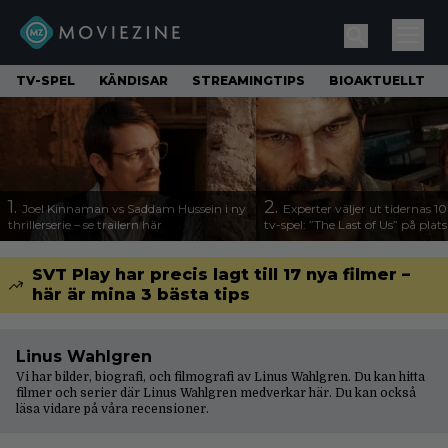
TV-SPEL
KÄNDISAR
STREAMINGTIPS
BIOAKTUELLT
1.
2.
Joel Kinnaman vs Saddam Hussein i ny
Experter väljer ut tidernas 1
thrillerserie – se trailern här
tv-spel: ”The Last of Us” på plats
SVT Play har precis lagt till 17 nya filmer –
här är mina 3 bästa tips
Linus Wahlgren
Vi har bilder, biografi, och filmografi av Linus Wahlgren. Du kan hitta
filmer och serier där Linus Wahlgren medverkar här. Du kan också
läsa vidare på våra
recensioner
.