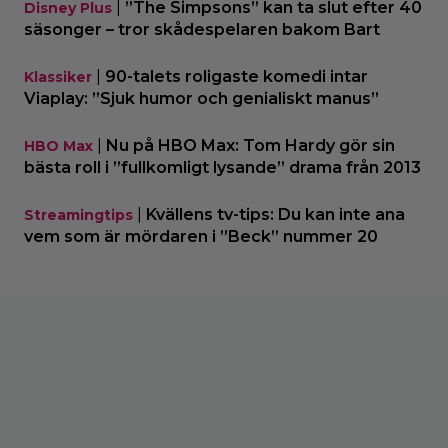
|
”The Simpsons” kan ta slut efter 40
Disney Plus
säsonger – tror skådespelaren bakom Bart
|
90-talets roligaste komedi intar
Klassiker
Viaplay: ”Sjuk humor och genialiskt manus”
|
Nu på HBO Max: Tom Hardy gör sin
HBO Max
bästa roll i ”fullkomligt lysande” drama från 2013
|
Kvällens tv-tips: Du kan inte ana
Streamingtips
vem som är mördaren i ”Beck” nummer 20