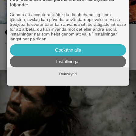
följande:
Genom att acceptera tillåter du databehandling inom
tjänsten, avslag kan påverka användarupplevelsen. Vissa
tredjepartsleverantörer kan använda sitt berättigade intresse
för att arbeta, du kan invända mot det eller ändra andra
On a Clear Day
inställningar när som helst genom att välja "Inställningar"
längst ner på sidan.
- 8.6.2014 20:50
Godkänn alla
Inställningar
Dataskydd