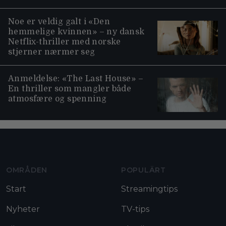
Noe er veldig galt i «Den
hemmelige kvinnen» – ny dansk
Netflix-thriller med norske
stjerner nærmer seg
Anmeldelse: «The Last House» –
En thriller som mangler både
atmosfære og spenning
Moviezine footer navigation
OMRÅDEN
POPULÄRT
Start
Streamingtips
Nyheter
TV-tips