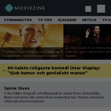
STREAMINGTIPS
TV-TIPS
KLASSIKER
NETFLIX
TV-S
2.
På tv ikväll: En av Nolans bä
1.
Thrillern med Katherine Heigl sålde bara
fyller 20 – gick nästan till en a
6 biobiljetter – historiens lägsta intäkter
regissör
90-talets roligaste komedi intar Viaplay:
”Sjuk humor och genialiskt manus”
Jamie Sives
Vi har bilder, biografi, och filmografi av Jamie Sives. Du kan hitta
filmer och serier där Jamie Sives medverkar här. Du kan också läsa
vidare på våra
recensioner
.