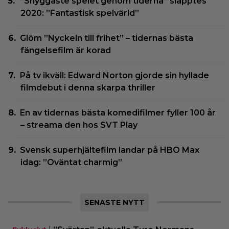
”Snyggaste spelet genom tiderna” släpptes
2020: ”Fantastisk spelvärld”
Glöm ”Nyckeln till frihet” – tidernas bästa
fängelsefilm är korad
På tv ikväll: Edward Norton gjorde sin hyllade
filmdebut i denna skarpa thriller
En av tidernas bästa komedifilmer fyller 100 år
– streama den hos SVT Play
Svensk superhjältefilm landar på HBO Max
idag: ”Oväntat charmig”
SENASTE NYTT