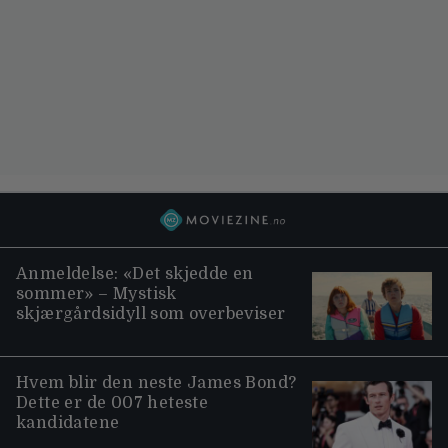
Anmeldelse: «Det skjedde en
sommer» – Mystisk
skjærgårdsidyll som overbeviser
Hvem blir den neste James Bond?
Dette er de 007 heteste
kandidatene