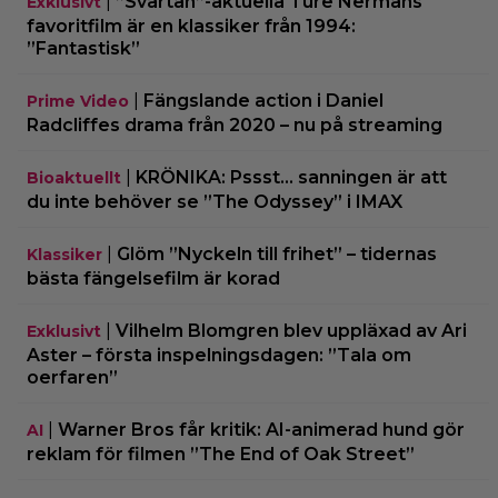
|
”Svärtan”-aktuella Ture Nermans
Exklusivt
favoritfilm är en klassiker från 1994:
”Fantastisk”
|
Fängslande action i Daniel
Prime Video
Radcliffes drama från 2020 – nu på streaming
|
KRÖNIKA: Pssst… sanningen är att
Bioaktuellt
du inte behöver se ”The Odyssey” i IMAX
|
Glöm ”Nyckeln till frihet” – tidernas
Klassiker
bästa fängelsefilm är korad
|
Vilhelm Blomgren blev uppläxad av Ari
Exklusivt
Aster – första inspelningsdagen: ”Tala om
oerfaren”
|
Warner Bros får kritik: AI-animerad hund gör
AI
reklam för filmen ”The End of Oak Street”