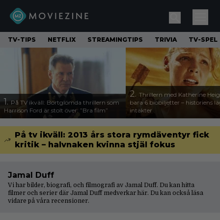
TV-TIPS
NETFLIX
STREAMINGTIPS
TRIVIA
TV-SPEL
2.
Thrillern med Katherine Heigl
1.
På TV ikväll: Bortglömda thrillern som
bara 6 biobiljetter – historiens l
Harrison Ford är stolt över: ”Bra film”
intäkter
På tv ikväll: 2013 års stora rymdäventyr fick
kritik – halvnaken kvinna stjäl fokus
Jamal Duff
Vi har bilder, biografi, och filmografi av Jamal Duff. Du kan hitta
filmer och serier där Jamal Duff medverkar här. Du kan också läsa
vidare på våra
recensioner
.