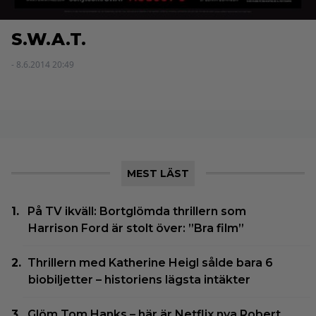
S.W.A.T.
- 8.6.2014 20:49
MEST LÄST
På TV ikväll: Bortglömda thrillern som
Harrison Ford är stolt över: ”Bra film”
Thrillern med Katherine Heigl sålde bara 6
biobiljetter – historiens lägsta intäkter
Glöm Tom Hanks – här är Netflix nya Robert