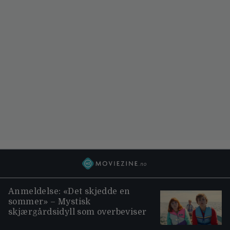
Anmeldelse: «Det skjedde en
sommer» – Mystisk
skjærgårdsidyll som overbeviser