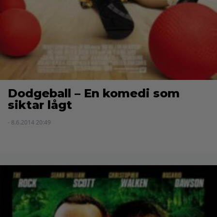
Dodgeball – En komedi som
siktar lågt
- 8.6.2014 20:49