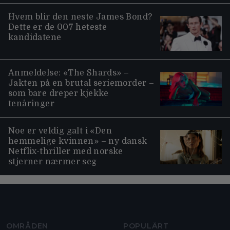
Hvem blir den neste James Bond?
Dette er de 007 heteste
kandidatene
Anmeldelse: «The Shards» –
Jakten på en brutal seriemorder –
som bare dreper kjekke
tenåringer
Noe er veldig galt i «Den
hemmelige kvinnen» – ny dansk
Netflix-thriller med norske
stjerner nærmer seg
Moviezine footer navigation
OMRÅDEN
POPULÄRT