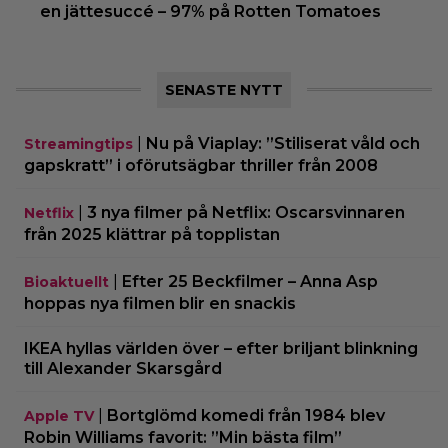
en jättesuccé – 97% på Rotten Tomatoes
SENASTE NYTT
|
Nu på Viaplay: ”Stiliserat våld och
Streamingtips
gapskratt” i oförutsägbar thriller från 2008
|
3 nya filmer på Netflix: Oscarsvinnaren
Netflix
från 2025 klättrar på topplistan
|
Efter 25 Beckfilmer – Anna Asp
Bioaktuellt
hoppas nya filmen blir en snackis
IKEA hyllas världen över – efter briljant blinkning
till Alexander Skarsgård
|
Bortglömd komedi från 1984 blev
Apple TV
Robin Williams favorit: ”Min bästa film”