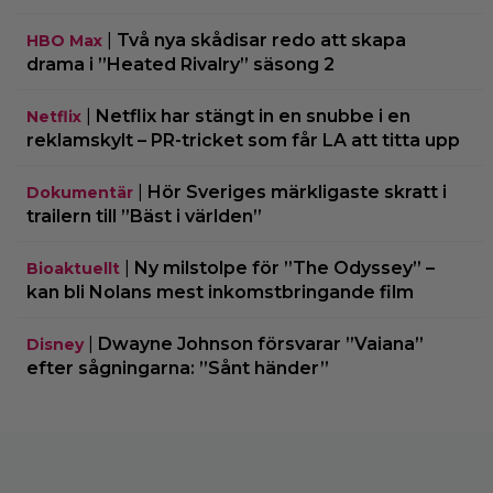
|
Två nya skådisar redo att skapa
HBO Max
drama i ”Heated Rivalry” säsong 2
|
Netflix har stängt in en snubbe i en
Netflix
reklamskylt – PR-tricket som får LA att titta upp
|
Hör Sveriges märkligaste skratt i
Dokumentär
trailern till ”Bäst i världen”
|
Ny milstolpe för ”The Odyssey” –
Bioaktuellt
kan bli Nolans mest inkomstbringande film
|
Dwayne Johnson försvarar ”Vaiana”
Disney
efter sågningarna: ”Sånt händer”