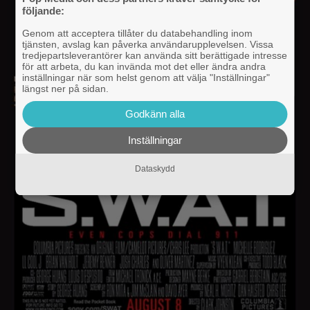
följande:
Genom att acceptera tillåter du databehandling inom
tjänsten, avslag kan påverka användarupplevelsen. Vissa
tredjepartsleverantörer kan använda sitt berättigade intresse
för att arbeta, du kan invända mot det eller ändra andra
inställningar när som helst genom att välja "Inställningar"
längst ner på sidan.
Godkänn alla
Inställningar
Dataskydd