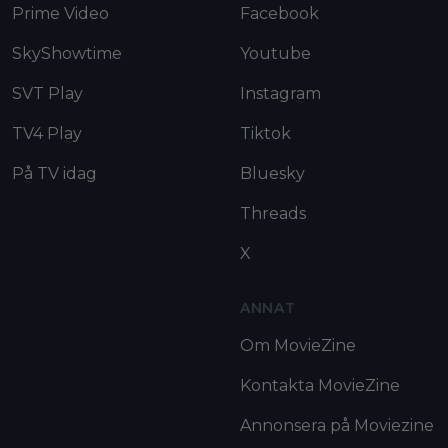
Prime Video
Facebook
SkyShowtime
Youtube
SVT Play
Instagram
TV4 Play
Tiktok
På TV idag
Bluesky
Threads
X
ANNAT
Om MovieZine
Kontakta MovieZine
Annonsera på Moviezine