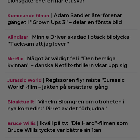
Lionsgate-chefen har ett svar
|
Adam Sandler återförenar
Kommande filmer
gänget i ”Grown Ups 3” – delar en första bild
|
Minnie Driver skadad i otäck bilolycka:
Kändisar
”Tacksam att jag lever”
|
Något är väldigt fel i ”Den hemliga
Netflix
kvinnan” – danska Netflix-thrillern visar upp sig
|
Regissören flyr nästa ”Jurassic
Jurassic World
World”-film – jakten på ersättare igång
|
Vilhelm Blomgren om otroheten i
Bioaktuellt
nya komedin: ”Pirret av det förbjudna”
|
Ikväll på tv: ”Die Hard”-filmen som
Bruce Willis
Bruce Willis tyckte var bättre än 1:an