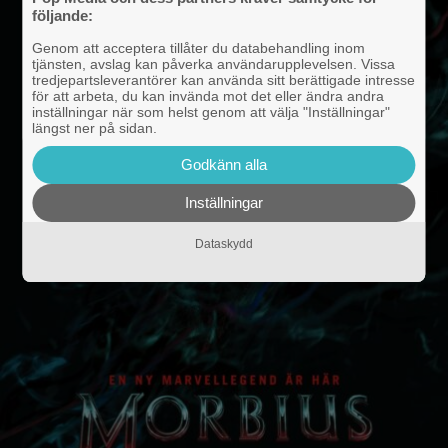
följande:
Genom att acceptera tillåter du databehandling inom
tjänsten, avslag kan påverka användarupplevelsen. Vissa
tredjepartsleverantörer kan använda sitt berättigade intresse
för att arbeta, du kan invända mot det eller ändra andra
inställningar när som helst genom att välja "Inställningar"
längst ner på sidan.
Godkänn alla
Inställningar
Dataskydd