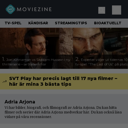
TV-SPEL
KÄNDISAR
STREAMINGTIPS
BIOAKTUELLT
1.
2.
Joel Kinnaman vs Saddam Hussein i ny
Experter väljer ut tidernas 1
thrillerserie – se trailern här
tv-spel: ”The Last of Us” på plats
SVT Play har precis lagt till 17 nya filmer –
här är mina 3 bästa tips
Adria Arjona
Vi har bilder, biografi, och filmografi av Adria Arjona. Du kan hitta
filmer och serier där Adria Arjona medverkar här. Du kan också läsa
vidare på våra
recensioner
.