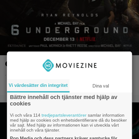
6 Underground
- 1.10.2019 13:34
Vi värdesätter din integritet
Dina val
Bättre innehåll och tjänster med hjälp av
cookies
Vi och våra 114
tredjepartsleverantörer
samlar information
med hjälp av cookies och enhetsidentifierare då du besöker
vår sajt. Med hjälp av informationen kan vi utveckla vårt
innehåll och våra tjänster.
Pop Media och dess partners kräver samtycke för