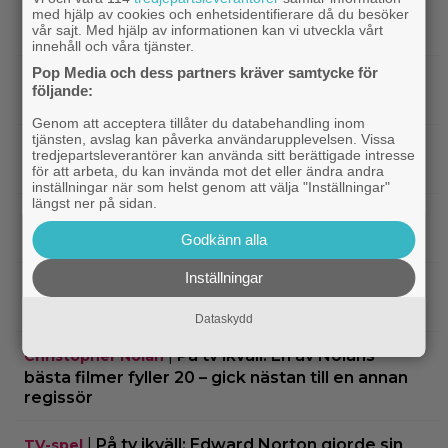
|
Warner Bros får kritik: AI-animerad hund gör
AI
med hjälp av cookies och enhetsidentifierare då du besöker
vår sajt. Med hjälp av informationen kan vi utveckla vårt
reklam för filmen ”The End of Oak Street”
innehåll och våra tjänster.
Pop Media och dess partners kräver samtycke för
|
”The Simpsons” kan ta slut efter 40
Disney Plus
följande:
säsonger – tror skådespelaren bakom Bart
Genom att acceptera tillåter du databehandling inom
tjänsten, avslag kan påverka användarupplevelsen. Vissa
|
90-talets roligaste komedi intar
Klassiker
tredjepartsleverantörer kan använda sitt berättigade intresse
Viaplay: ”Sjuk humor och genialiskt manus”
för att arbeta, du kan invända mot det eller ändra andra
inställningar när som helst genom att välja "Inställningar"
längst ner på sidan.
|
Nu på HBO Max: Tom Hardy gör sin
HBO Max
bästa roll i ”fullkomligt lysande” drama från 2013
Godkänn alla
Inställningar
|
Kvällens tv-tips: Du kan inte ana
Streamingtips
vem som är mördaren i ”Beck” nummer 20
Dataskydd
|
På tv ikväll: En av Nolans
Christopher Nolan
bästa filmer fyller 20 – gick nästan till en annan
regissör
|
På tv ikväll: Edward Norton gjorde sin
TV-spel