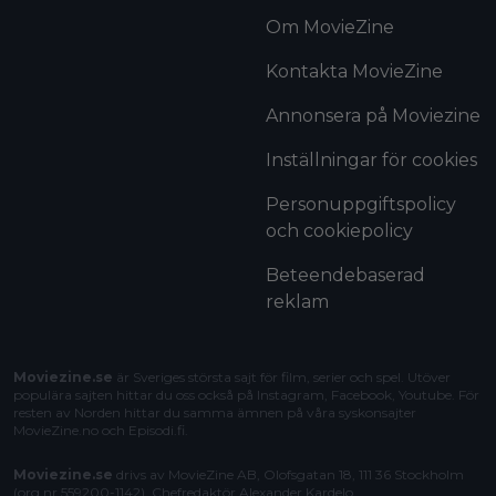
Om MovieZine
Kontakta MovieZine
Annonsera på Moviezine
Inställningar för cookies
Personuppgiftspolicy
och cookiepolicy
Beteendebaserad
reklam
Moviezine.se
är Sveriges största sajt för film, serier och spel. Utöver
populära sajten hittar du oss också på Instagram, Facebook, Youtube. För
resten av Norden hittar du samma ämnen på våra syskonsajter
MovieZine.no
och
Episodi.fi
.
Moviezine.se
drivs av MovieZine AB, Olofsgatan 18, 111 36 Stockholm
(org.nr 559200-1142). Chefredaktör
Alexander Kardelo
.