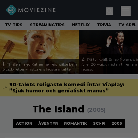
TV-TIPS
STREAMINGTIPS
NETFLIX
TRIVIA
TV-SPEL
2.
På tv ikväll: En av Nolans bä
1.
Thrillern med Katherine Heigl sålde bara
fyller 20 – gick nästan till en a
6 biobiljetter – historiens lägsta intäkter
regissör
90-talets roligaste komedi intar Viaplay:
”Sjuk humor och genialiskt manus”
The Island
(2005)
ACTION
ÄVENTYR
ROMANTIK
SCI-FI
2005