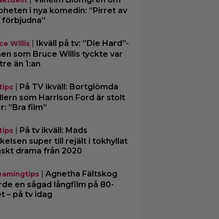
oheten i nya komedin: ”Pirret av
 förbjudna”
|
Ikväll på tv: ”Die Hard”-
ce Willis
men som Bruce Willis tyckte var
tre än 1:an
|
På TV ikväll: Bortglömda
tips
illern som Harrison Ford är stolt
r: ”Bra film”
|
På tv ikväll: Mads
tips
kelsen super till rejält i tokhyllat
skt drama från 2020
|
Agnetha Fältskog
eamingtips
rde en sågad långfilm på 80-
et – på tv idag