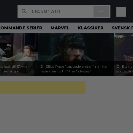
Sök
R
KOMMANDE SERIER
MARVEL
KLASSIKER
SVENSK 
5.
6.
s lagt till 17 nya
Elliot Page ”tappade andan” när han
Ett ny
3 bästa tips
läste manus till ”The Odyssey”
succé på 