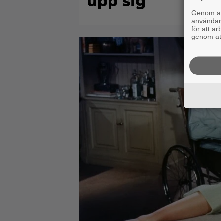
upp sig
Genom att
användaru
för att a
genom att