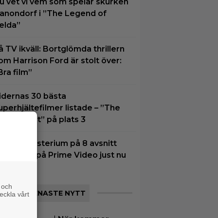
u vet vi vem som spelar skurken
anondorf i ”The Legend of
elda”
å TV ikväll: Bortglömda thrillern
om Harrison Ford är stolt över:
Bra film”
idernas 30 bästa
uperhjältefilmer listade – ”The
ark Knight” på plats 3
tt nytt mysterium på 8 avsnitt
ör succé på Prime Video just nu
 och
SENASTE NYTT
eckla vårt