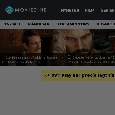
NYHETER
FILM
SERIER
TV-SPEL
KÄNDISAR
STREAMINGTIPS
BIOAKTU
1.
2.
Joel Kinnaman vs Saddam Hussein i ny
Experter väljer ut tidernas 1
thrillerserie – se trailern här
tv-spel: ”The Last of Us” på plats
SVT Play har precis lagt til