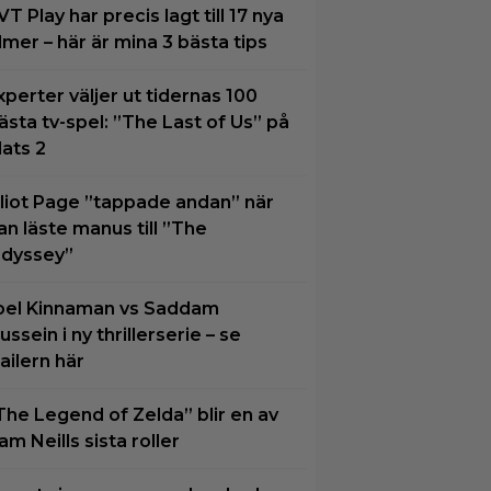
VT Play har precis lagt till 17 nya
ilmer – här är mina 3 bästa tips
xperter väljer ut tidernas 100
ästa tv-spel: ”The Last of Us” på
lats 2
lliot Page ”tappade andan” när
an läste manus till ”The
dyssey”
oel Kinnaman vs Saddam
ussein i ny thrillerserie – se
railern här
The Legend of Zelda” blir en av
am Neills sista roller