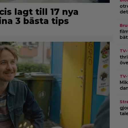
otr
is lagt till 17 nya
det
ina 3 bästa tips
Bru
fil
bät
TV-
thr
öve
TV-
Mik
dan
Str
gjo
tal