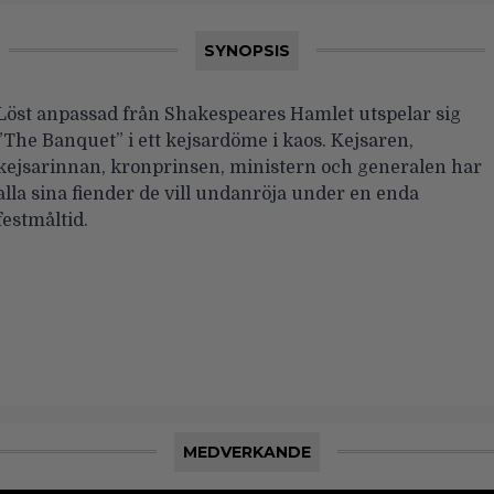
SYNOPSIS
Löst anpassad från Shakespeares Hamlet utspelar sig
”The Banquet” i ett kejsardöme i kaos. Kejsaren,
kejsarinnan, kronprinsen, ministern och generalen har
alla sina fiender de vill undanröja under en enda
festmåltid.
MEDVERKANDE