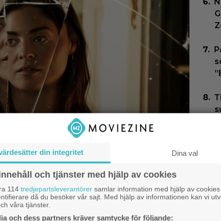
N
G
Z
P
s
”
T
s
D
E
värdesätter din integritet
Dina val
g
innehåll och tjänster med hjälp av cookies
 fel i ”Den hemliga
åra 114
tredjepartsleverantörer
samlar information med hjälp av cookies
ntifierare då du besöker vår sajt. Med hjälp av informationen kan vi utv
 Netflix-thrillern visar
ch våra tjänster.
a och dess partners kräver samtycke för följande: