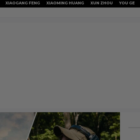
XIAOGANG FENG
XIAOMING HUANG
XUN ZHOU
YOU GE