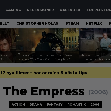
GAMING
RECENSIONER
KALENDER
TOPPLISTO
ELLT
CHRISTOPHER NOLAN
STEAM
NETFLIX
3.
4.
00 bästa
Tidernas 30 bästa superhjältefilmer
SVT Play har preci
 2
listade – ”The Dark Knight” på plats 3
filmer – här är mina 
l 17 nya filmer – här är mina 3 bästa tips
The Empress
(2006)
ACTION
DRAMA
FANTASY
ROMANTIK
2006