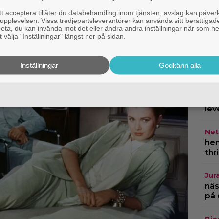
Kom
”Mi
 acceptera tillåter du databehandling inom tjänsten, avslag kan påver
pplevelsen. Vissa tredjepartsleverantörer kan använda sitt berättigade
ett
rbeta, du kan invända mot det eller ändra andra inställningar när som he
 välja "Inställningar" längst ner på sidan.
Kom
åte
3” 
Inställningar
Godkänn alla
Kän
otä
lev
Netf
hem
thr
Jur
näs
på 
Bio