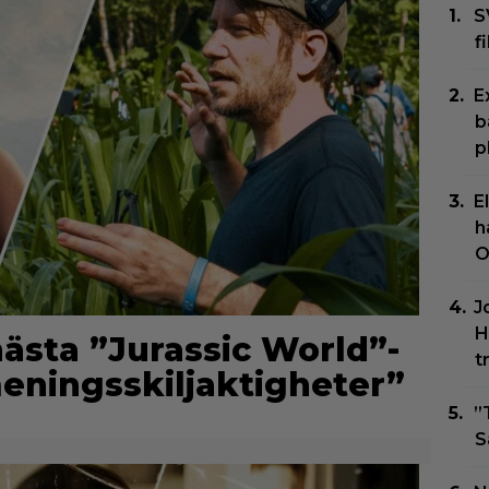
S
f
E
b
p
E
h
O
J
H
nästa ”Jurassic World”-
t
meningsskiljaktigheter”
”
S