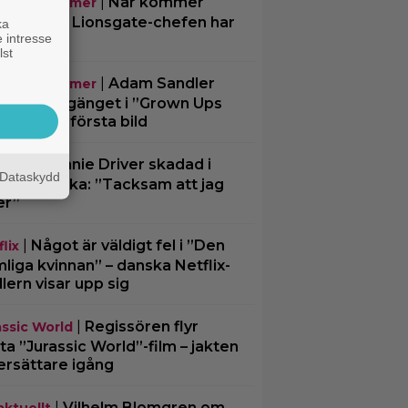
|
När kommer
mande filmer
chael 2”? Lionsgate-chefen har
ka
 intresse
 svar
lst
|
Adam Sandler
mande filmer
rförenar gänget i ”Grown Ups
– delar en första bild
|
Minnie Driver skadad i
disar
Dataskydd
ck bilolycka: ”Tacksam att jag
er”
|
Något är väldigt fel i ”Den
lix
liga kvinnan” – danska Netflix-
illern visar upp sig
|
Regissören flyr
assic World
ta ”Jurassic World”-film – jakten
ersättare igång
|
Vilhelm Blomgren om
aktuellt