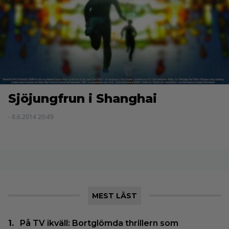
Sjöjungfrun i Shanghai
- 8.6.2014 20:49
MEST LÄST
På TV ikväll: Bortglömda thrillern som