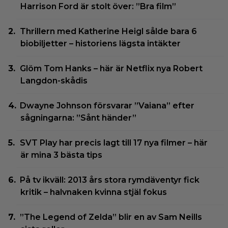
Harrison Ford är stolt över: ”Bra film”
Thrillern med Katherine Heigl sålde bara 6
biobiljetter – historiens lägsta intäkter
Glöm Tom Hanks – här är Netflix nya Robert
Langdon-skådis
Dwayne Johnson försvarar ”Vaiana” efter
sågningarna: ”Sånt händer”
SVT Play har precis lagt till 17 nya filmer – här
är mina 3 bästa tips
På tv ikväll: 2013 års stora rymdäventyr fick
kritik – halvnaken kvinna stjäl fokus
”The Legend of Zelda” blir en av Sam Neills