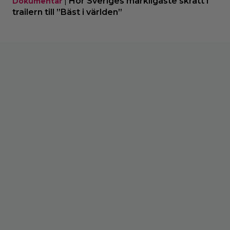
|
Hör Sveriges märkligaste skratt i
Dokumentär
trailern till ”Bäst i världen”