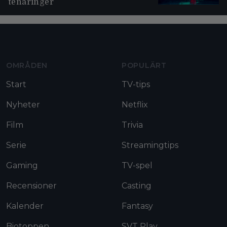
tenåringer
Moviezine footer navigation
OMRÅDEN
POPULÄRT
Start
TV-tips
Nyheter
Netflix
Film
Trivia
Serie
Streamingtips
Gaming
TV-spel
Recensioner
Casting
Kalender
Fantasy
Biotoppen
SVT Play