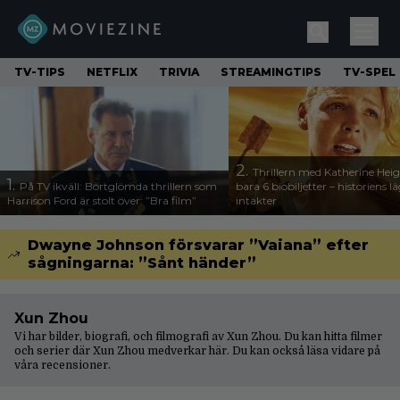
TV-TIPS
NETFLIX
TRIVIA
STREAMINGTIPS
TV-SPEL
2.
Thrillern med Katherine Heigl
1.
På TV ikväll: Bortglömda thrillern som
bara 6 biobiljetter – historiens l
Harrison Ford är stolt över: ”Bra film”
intäkter
Dwayne Johnson försvarar ”Vaiana” efter
sågningarna: ”Sånt händer”
Xun Zhou
Vi har bilder, biografi, och filmografi av Xun Zhou. Du kan hitta filmer
och serier där Xun Zhou medverkar här. Du kan också läsa vidare på
våra
recensioner
.