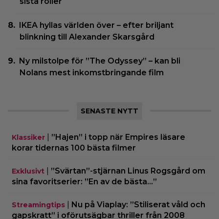
sista roller
IKEA hyllas världen över – efter briljant
blinkning till Alexander Skarsgård
Ny milstolpe för ”The Odyssey” – kan bli
Nolans mest inkomstbringande film
SENASTE NYTT
|
”Hajen” i topp när Empires läsare
Klassiker
korar tidernas 100 bästa filmer
|
”Svärtan”-stjärnan Linus Rogsgård om
Exklusivt
sina favoritserier: ”En av de bästa…”
|
Nu på Viaplay: ”Stiliserat våld och
Streamingtips
gapskratt” i oförutsägbar thriller från 2008