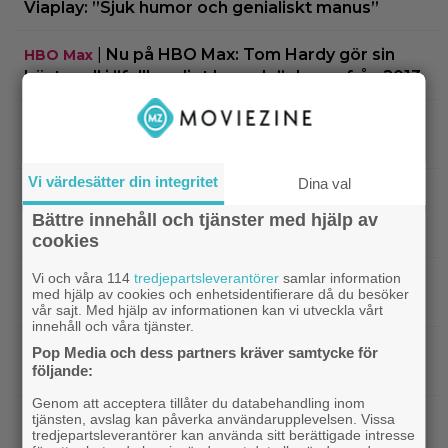
Viaplay: ”Sjuk humor och genialiskt manus”
|
Nu på HBO Max: Tom Hardy gör sin
HBO Max
bästa roll i ”fullkomligt lysande” drama från 2013
|
Kvällens tv-tips: Du kan inte ana
Streamingtips
vem som är mördaren i ”Beck” nummer 20
Vi värdesätter din integritet
Dina val
|
På tv ikväll: En av Nolans
Christopher Nolan
bästa filmer fyller 20 – gick nästan till en annan
Bättre innehåll och tjänster med hjälp av
regissör
cookies
Vi och våra 114
tredjepartsleverantörer
samlar information
|
På tv ikväll: Edward Norton gjorde sin
TV-spel
med hjälp av cookies och enhetsidentifierare då du besöker
hyllade filmdebut i denna skarpa thriller
vår sajt. Med hjälp av informationen kan vi utveckla vårt
innehåll och våra tjänster.
|
Sista säsongen av ”The Witcher”
Fantasy
Pop Media och dess partners kräver samtycke för
följande:
försenas – släpps 2027
Genom att acceptera tillåter du databehandling inom
|
Nu på Netflix: Tidlös krigsklassiker från
Netflix
tjänsten, avslag kan påverka användarupplevelsen. Vissa
tredjepartsleverantörer kan använda sitt berättigade intresse
1961 fick fullpott