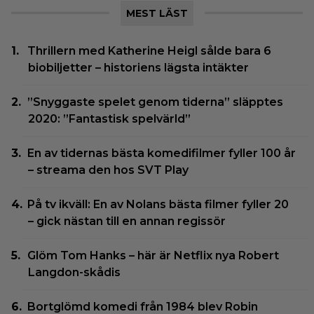
MEST LÄST
Thrillern med Katherine Heigl sålde bara 6
biobiljetter – historiens lägsta intäkter
”Snyggaste spelet genom tiderna” släpptes
2020: ”Fantastisk spelvärld”
En av tidernas bästa komedifilmer fyller 100 år
– streama den hos SVT Play
På tv ikväll: En av Nolans bästa filmer fyller 20
– gick nästan till en annan regissör
Glöm Tom Hanks – här är Netflix nya Robert
Langdon-skådis
Bortglömd komedi från 1984 blev Robin