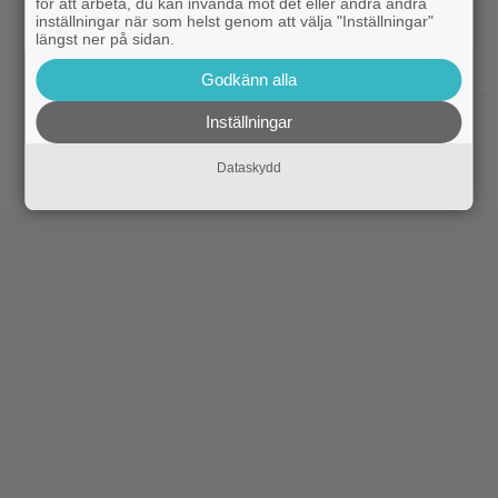
för att arbeta, du kan invända mot det eller ändra andra
inställningar när som helst genom att välja "Inställningar"
längst ner på sidan.
|
”Hajen” i topp när Empires läsare
Klassiker
korar tidernas 100 bästa filmer
Godkänn alla
|
”Svärtan”-stjärnan Linus Rogsgård om
Exklusivt
Inställningar
sina favoritserier: ”En av de bästa…”
Dataskydd