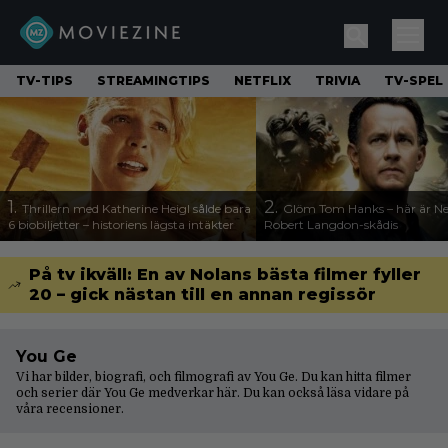
TV-TIPS
STREAMINGTIPS
NETFLIX
TRIVIA
TV-SPEL
1.
2.
Thrillern med Katherine Heigl sålde bara
Glöm Tom Hanks – här är Net
6 biobiljetter – historiens lägsta intäkter
Robert Langdon-skådis
På tv ikväll: En av Nolans bästa filmer fyller
20 – gick nästan till en annan regissör
You Ge
Vi har bilder, biografi, och filmografi av You Ge. Du kan hitta filmer
och serier där You Ge medverkar här. Du kan också läsa vidare på
våra
recensioner
.