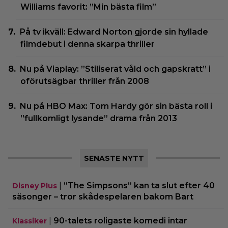
Williams favorit: ”Min bästa film”
På tv ikväll: Edward Norton gjorde sin hyllade
filmdebut i denna skarpa thriller
Nu på Viaplay: ”Stiliserat våld och gapskratt” i
oförutsägbar thriller från 2008
Nu på HBO Max: Tom Hardy gör sin bästa roll i
”fullkomligt lysande” drama från 2013
SENASTE NYTT
|
”The Simpsons” kan ta slut efter 40
Disney Plus
säsonger – tror skådespelaren bakom Bart
|
90-talets roligaste komedi intar
Klassiker