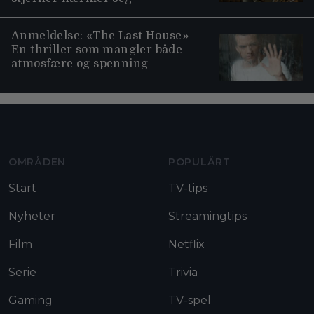
Anmeldelse: «The Last House» –
En thriller som mangler både
atmosfære og spenning
Moviezine footer navigation
OMRÅDEN
POPULÄRT
Start
TV-tips
Nyheter
Streamingtips
Film
Netflix
Serie
Trivia
Gaming
TV-spel