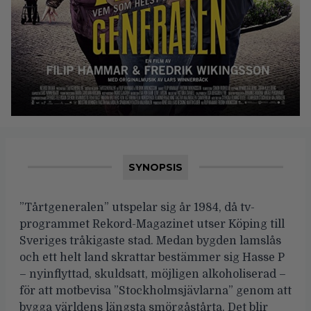
SYNOPSIS
”Tårtgeneralen” utspelar sig år 1984, då tv-
programmet Rekord-Magazinet utser Köping till
Sveriges tråkigaste stad. Medan bygden lamslås
och ett helt land skrattar bestämmer sig Hasse P
– nyinflyttad, skuldsatt, möjligen alkoholiserad –
för att motbevisa ”Stockholmsjävlarna” genom att
bygga världens längsta smörgåstårta. Det blir