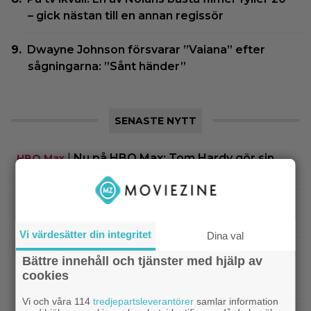
– gick nästan till en annan regissör
Dwayne Johnson försvarar ”Vaiana” efter
sågningarna: ”Sånt händer”
SENASTE NYTT
|
Nu på HBO Max: Tom Hardy gör sin
HBO Max
bästa roll i ”fullkomligt lysande” drama från 2013
|
Kvällens tv-tips: Du kan inte ana
Streamingtips
vem som är mördaren i ”Beck” nummer 20
Vi värdesätter din integritet
Dina val
|
På tv ikväll: En av Nolans
Christopher Nolan
Bättre innehåll och tjänster med hjälp av
bästa filmer fyller 20 – gick nästan till en annan
cookies
regissör
Vi och våra 114
tredjepartsleverantörer
samlar information