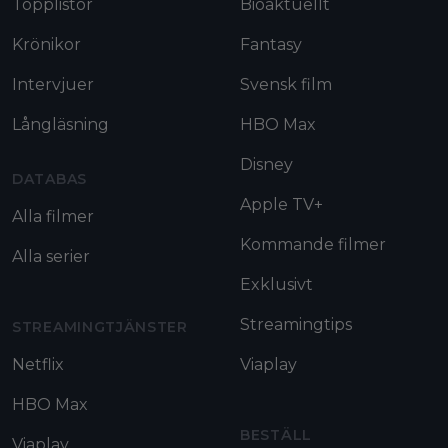
Topplistor
Bioaktuellt
Krönikor
Fantasy
Intervjuer
Svensk film
Långläsning
HBO Max
Disney
DATABAS
Apple TV+
Alla filmer
Kommande filmer
Alla serier
Exklusivt
Streamingtips
STREAMINGTJÄNSTER
Netflix
Viaplay
HBO Max
BESTÄLL
Viaplay