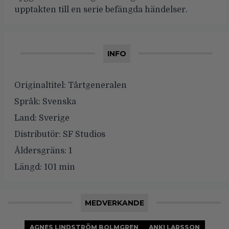
upptakten till en serie befängda händelser.
INFO
Originaltitel:
Tårtgeneralen
Språk:
Svenska
Land:
Sverige
Distributör:
SF Studios
Åldersgräns:
1
Längd:
101 min
MEDVERKANDE
AGNES LINDSTRÖM BOLMGREN
ANKI LARSSON