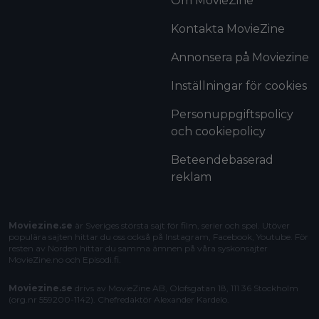
Om MovieZine
Kontakta MovieZine
Annonsera på Moviezine
Inställningar för cookies
Personuppgiftspolicy
och cookiepolicy
Beteendebaserad
reklam
Moviezine.se
är Sveriges största sajt för film, serier och spel. Utöver
populära sajten hittar du oss också på Instagram, Facebook, Youtube. För
resten av Norden hittar du samma ämnen på våra syskonsajter
MovieZine.no
och
Episodi.fi
.
Moviezine.se
drivs av MovieZine AB, Olofsgatan 18, 111 36 Stockholm
(org.nr 559200-1142). Chefredaktör
Alexander Kardelo
.