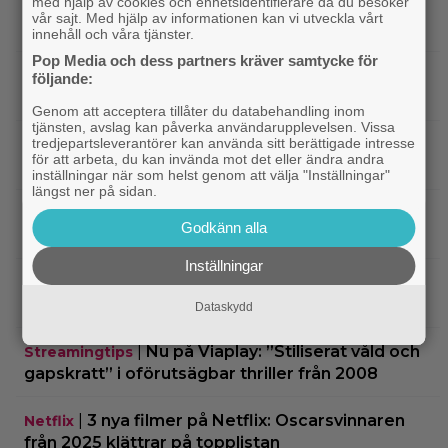
med hjälp av cookies och enhetsidentifierare då du besöker
|
På tv ikväll: Edward Norton gjorde sin
TV-spel
vår sajt. Med hjälp av informationen kan vi utveckla vårt
hyllade filmdebut i denna skarpa thriller
innehåll och våra tjänster.
Pop Media och dess partners kräver samtycke för
|
Sista säsongen av ”The Witcher”
Fantasy
följande:
försenas – släpps 2027
Genom att acceptera tillåter du databehandling inom
tjänsten, avslag kan påverka användarupplevelsen. Vissa
tredjepartsleverantörer kan använda sitt berättigade intresse
|
Nu på Netflix: Tidlös krigsklassiker från
Netflix
för att arbeta, du kan invända mot det eller ändra andra
1961 fick fullpott
inställningar när som helst genom att välja "Inställningar"
längst ner på sidan.
|
”Hajen” i topp när Empires läsare
Klassiker
Godkänn alla
korar tidernas 100 bästa filmer
Inställningar
|
”Svärtan”-stjärnan Linus Rogsgård om
Exklusivt
sina favoritserier: ”En av de bästa…”
Dataskydd
|
Nu på Viaplay: ”Stiliserat våld och
Streamingtips
gapskratt” i oförutsägbar thriller från 2008
|
3 nya filmer på Netflix: Oscarsvinnaren
Netflix
från 2025 klättrar på topplistan