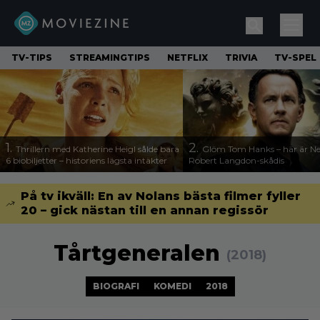
TV-TIPS
STREAMINGTIPS
NETFLIX
TRIVIA
TV-SPEL
1.
2.
Thrillern med Katherine Heigl sålde bara
Glöm Tom Hanks – här är Net
6 biobiljetter – historiens lägsta intäkter
Robert Langdon-skådis
På tv ikväll: En av Nolans bästa filmer fyller
20 – gick nästan till en annan regissör
Tårtgeneralen
(2018)
BIOGRAFI
KOMEDI
2018