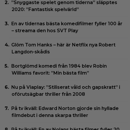
”Snyggaste spelet genom tiderna” släpptes
2020: ”Fantastisk spelvärld”
En av tidernas bästa komedifilmer fyller 100 år
– streama den hos SVT Play
Glöm Tom Hanks – här är Netflix nya Robert
Langdon-skådis
Bortglömd komedi från 1984 blev Robin
Williams favorit: ”Min bästa film”
Nu på Viaplay: ”Stiliserat våld och gapskratt” i
oförutsägbar thriller från 2008
På tv ikväll: Edward Norton gjorde sin hyllade
filmdebut i denna skarpa thriller
På tv ikväll: En av Nolans bästa filmer fyller 20