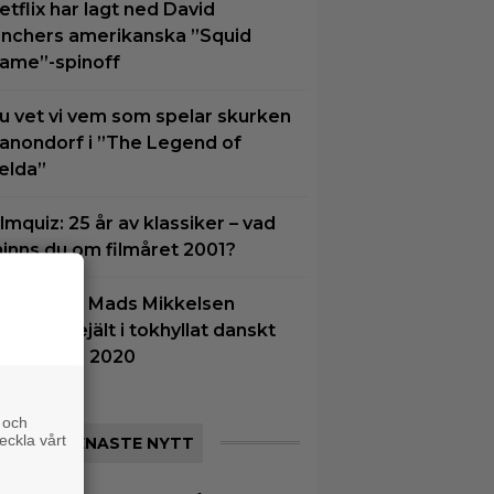
etflix har lagt ned David
inchers amerikanska ”Squid
ame”-spinoff
u vet vi vem som spelar skurken
anondorf i ”The Legend of
elda”
ilmquiz: 25 år av klassiker – vad
inns du om filmåret 2001?
å tv ikväll: Mads Mikkelsen
uper till rejält i tokhyllat danskt
rama från 2020
 och
eckla vårt
SENASTE NYTT