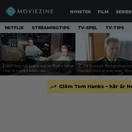
NYHETER
FILM
SERIER
NETFLIX
STREAMINGTIPS
TV-SPEL
TV-TIPS
1.
2.
SVT Play har precis lagt till 17 nya filmer
På TV ikväll: Bortglömda thr
– här är mina 3 bästa tips
Harrison Ford är stolt över: ”Bra
Glöm Tom Hanks – här är N