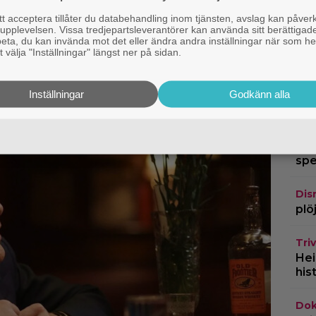
TV-
 acceptera tillåter du databehandling inom tjänsten, avslag kan påver
rym
et genom tiderna”
pplevelsen. Vissa tredjepartsleverantörer kan använda sitt berättigade
kvi
rbeta, du kan invända mot det eller ändra andra inställningar när som he
Fantastisk spelvärld”
 välja "Inställningar" längst ner på sidan.
Str
Haw
Inställningar
Godkänn alla
för
TV-
tid
spe
Dis
plö
Triv
Hei
his
Dok