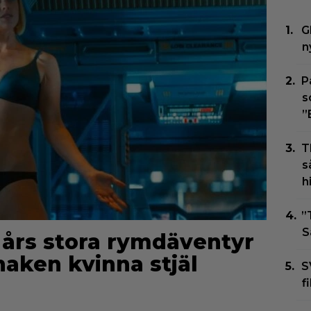
G
n
P
s
”
T
s
h
”
S
3 års stora rymdäventyr
vnaken kvinna stjäl
S
f