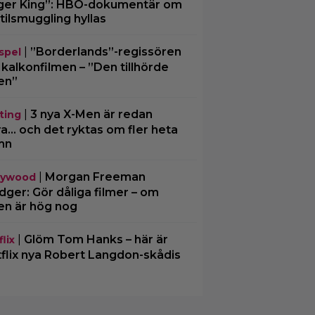
ger King”: HBO-dokumentär om
tilsmuggling hyllas
|
”Borderlands”-regissören
spel
kalkonfilmen – ”Den tillhörde
en”
|
3 nya X-Men är redan
ting
ra… och det ryktas om fler heta
mn
|
Morgan Freeman
lywood
ger: Gör dåliga filmer – om
en är hög nog
|
Glöm Tom Hanks – här är
lix
flix nya Robert Langdon-skådis