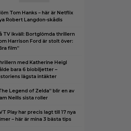
löm Tom Hanks – här är Netflix
ya Robert Langdon-skådis
å TV ikväll: Bortglömda thrillern
om Harrison Ford är stolt över:
Bra film”
hrillern med Katherine Heigl
ålde bara 6 biobiljetter –
istoriens lägsta intäkter
The Legend of Zelda” blir en av
am Neills sista roller
VT Play har precis lagt till 17 nya
ilmer – här är mina 3 bästa tips