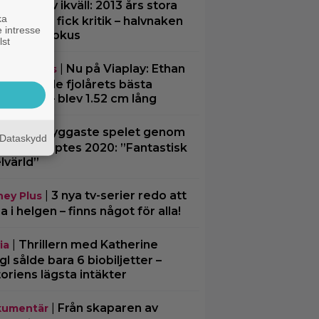
|
På tv ikväll: 2013 års stora
tips
ka
däventyr fick kritik – halvnaken
 intresse
nna stjäl fokus
lst
|
Nu på Viaplay: Ethan
eamingtips
ke gjorde fjolårets bästa
vandling – blev 1.52 cm lång
|
”Snyggaste spelet genom
spel
Dataskydd
erna” släpptes 2020: ”Fantastisk
lvärld”
|
3 nya tv-serier redo att
ney Plus
ja i helgen – finns något för alla!
|
Thrillern med Katherine
ia
gl sålde bara 6 biobiljetter –
toriens lägsta intäkter
|
Från skaparen av
umentär