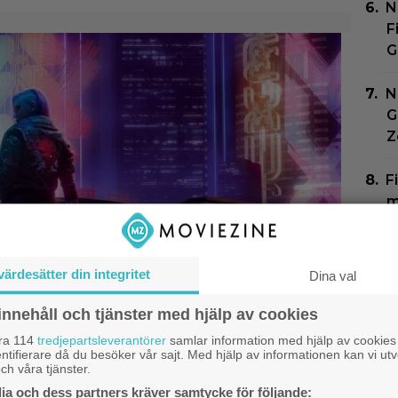
N
F
G
N
G
Z
F
m
P
s
värdesätter din integritet
Dina val
d
innehåll och tjänster med hjälp av cookies
åra 114
tredjepartsleverantörer
samlar information med hjälp av cookies
ntifierare då du besöker vår sajt. Med hjälp av informationen kan vi utv
ch våra tjänster.
a och dess partners kräver samtycke för följande: