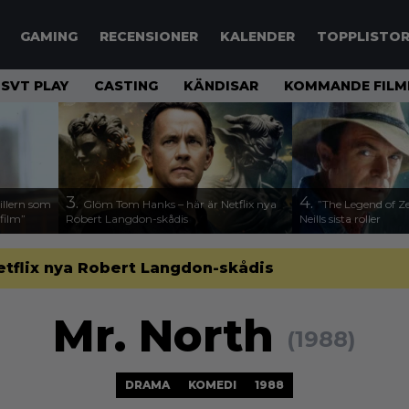
GAMING
RECENSIONER
KALENDER
TOPPLISTO
SVT PLAY
CASTING
KÄNDISAR
KOMMANDE FILM
3.
4.
illern som
Glöm Tom Hanks – här är Netflix nya
”The Legend of Ze
 film”
Robert Langdon-skådis
Neills sista roller
etflix nya Robert Langdon-skådis
Mr. North
(1988)
DRAMA
KOMEDI
1988