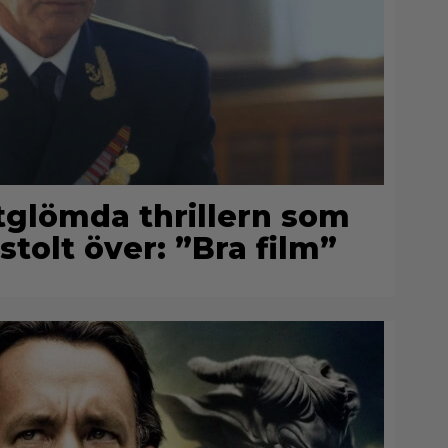
rtglömda thrillern som
stolt över: ”Bra film”