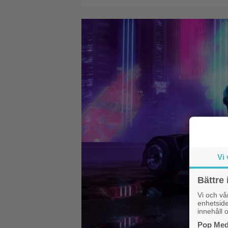
Vi 
Bättre 
Vi och v
enhetside
innehåll o
Pop Medi