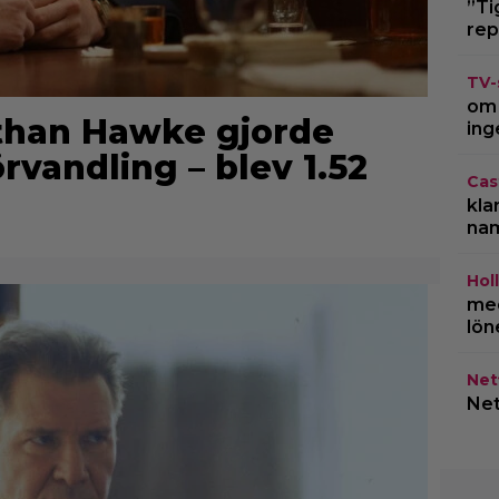
”Ti
rep
TV-
om 
Ethan Hawke gjorde
ing
örvandling – blev 1.52
Cas
kla
na
Hol
med
lön
Netf
Net