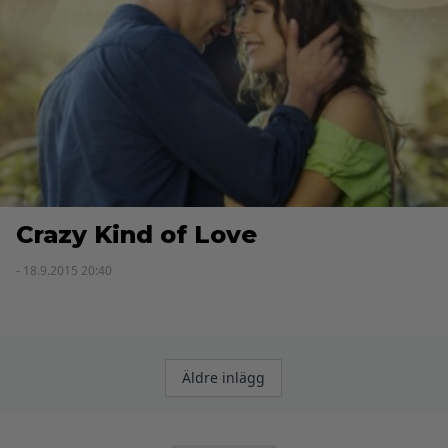
Crazy Kind of Love
- 18.9.2015 20:40
Inläggsnavigering
Äldre inlägg