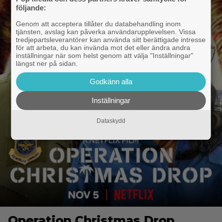
följande:
Genom att acceptera tillåter du databehandling inom
tjänsten, avslag kan påverka användarupplevelsen. Vissa
tredjepartsleverantörer kan använda sitt berättigade intresse
för att arbeta, du kan invända mot det eller ändra andra
inställningar när som helst genom att välja "Inställningar"
längst ner på sidan.
Godkänn alla
Inställningar
Dataskydd
Operation Christmas Drop