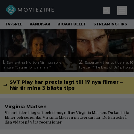
TV-SPEL
KÄNDISAR
BIOAKTUELLT
STREAMINGTIPS
1.
2.
Samantha Morton får inga roller
Experter väljer ut tidernas 1
längre: ”Jag är för gammal”
tv-spel: ”The Last of Us” på plats
SVT Play har precis lagt till 17 nya filmer –
här är mina 3 bästa tips
Virginia Madsen
Vi har bilder, biografi, och filmografi av Virginia Madsen. Du kan hitta
filmer och serier där Virginia Madsen medverkar här. Du kan också
läsa vidare på våra
recensioner
.