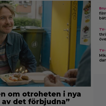
Bru
fil
bät
TV-
thr
öve
TV-
Mik
dan
n om otroheten i nya
 av det förbjudna”