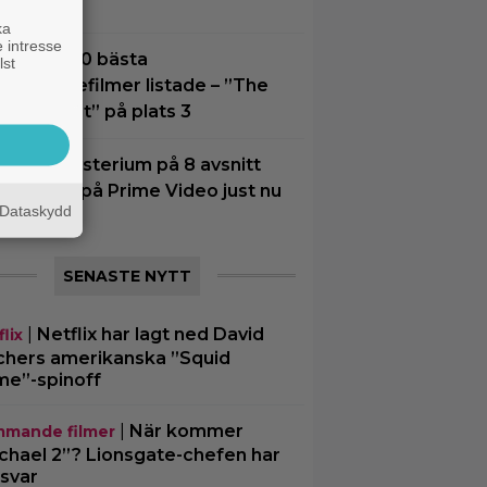
Bra film”
ka
 intresse
idernas 30 bästa
lst
uperhjältefilmer listade – ”The
ark Knight” på plats 3
tt nytt mysterium på 8 avsnitt
ör succé på Prime Video just nu
Dataskydd
SENASTE NYTT
|
Netflix har lagt ned David
lix
chers amerikanska ”Squid
e”-spinoff
|
När kommer
mande filmer
chael 2”? Lionsgate-chefen har
 svar