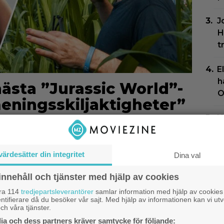
J
H
t
E
h
nästa ”Jurassic World”-
O
meningsskiljaktigheter”
N
G
Z
värdesätter din integritet
Dina val
”
innehåll och tjänster med hjälp av cookies
S
åra 114
tredjepartsleverantörer
samlar information med hjälp av cookies
ntifierare då du besöker vår sajt. Med hjälp av informationen kan vi utv
P
ch våra tjänster.
s
a och dess partners kräver samtycke för följande: