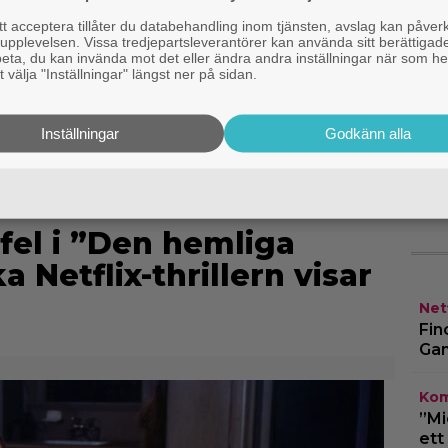
”
 acceptera tillåter du databehandling inom tjänsten, avslag kan påver
pplevelsen. Vissa tredjepartsleverantörer kan använda sitt berättigade
T
rbeta, du kan invända mot det eller ändra andra inställningar när som he
 välja "Inställningar" längst ner på sidan.
s
D
Inställningar
Godkänn alla
E
g
 fel i ”Den hemliga
 Netflix-thrillern visar
Netf
Fin
Gam
Kom
”Mi
ett