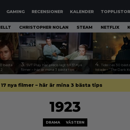
GAMING
RECENSIONER
KALENDER
TOPPLISTO
ELLT
CHRISTOPHER NOLAN
STEAM
NETFLIX
3.
4.
00 bästa
SVT Play har precis lagt till 17 nya
Tidernas 30 bästa
 2
filmer – här är mina 3 bästa tips
listade – ”The Dark K
l 17 nya filmer – här är mina 3 bästa tips
1923
DRAMA
VÄSTERN