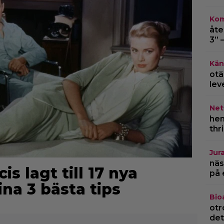
Kom
åte
3” 
Kän
otä
lev
Netf
hem
thr
Jur
näs
is lagt till 17 nya
på 
ina 3 bästa tips
Bio
otr
det