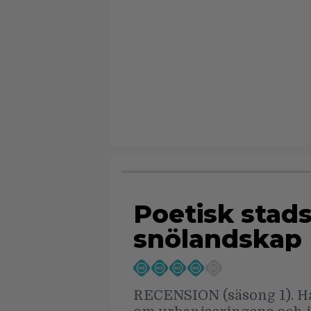
Poetisk stad
snölandskap
RECENSION (säsong 1). Ha