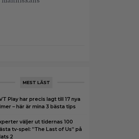
h människans
MEST LÄST
VT Play har precis lagt till 17 nya
ilmer – här är mina 3 bästa tips
xperter väljer ut tidernas 100
ästa tv-spel: ”The Last of Us” på
lats 2