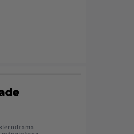
rade
esterndrama