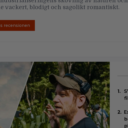
ndustrialiseringens skövling av naturen oc
e vackert, blodigt och sagolikt romantiskt.
äs recensionen
S
f
E
b
p