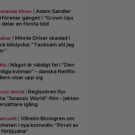
|
Adam Sandler
mande filmer
rförenar gänget i ”Grown Ups
– delar en första bild
|
Minnie Driver skadad i
disar
ck bilolycka: ”Tacksam att jag
er”
|
Något är väldigt fel i ”Den
lix
liga kvinnan” – danska Netflix-
illern visar upp sig
|
Regissören flyr
assic World
ta ”Jurassic World”-film – jakten
ersättare igång
|
Vilhelm Blomgren om
aktuellt
oheten i nya komedin: ”Pirret av
 förbjudna”