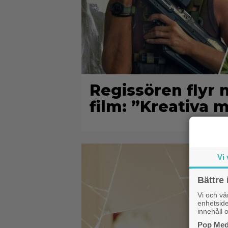
Regissören flyr 
film: ”Kreativa 
Vi 
Bättre 
Vi och v
enhetside
innehåll o
Pop Medi