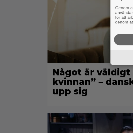
Genom att
användaru
för att a
genom att
Något är väldigt
kvinnan” – danska
upp sig