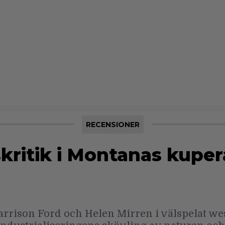
RECENSIONER
skritik i Montanas kupe
rrison Ford och Helen Mirren i välspelat w