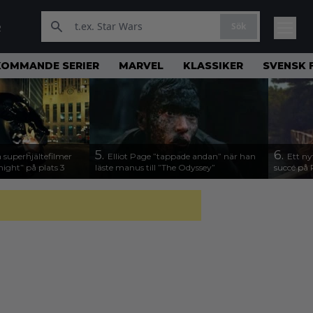
Sök
R
KOMMANDE SERIER
MARVEL
KLASSIKER
SVENSK 
5.
6.
 superhjältefilmer
Elliot Page ”tappade andan” när han
Ett ny
night” på plats 3
läste manus till ”The Odyssey”
succé på 