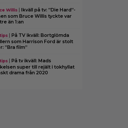
|
Ikväll på tv: ”Die Hard”-
ce Willis
men som Bruce Willis tyckte var
tre än 1:an
|
På TV ikväll: Bortglömda
tips
illern som Harrison Ford är stolt
r: ”Bra film”
|
På tv ikväll: Mads
tips
kelsen super till rejält i tokhyllat
skt drama från 2020