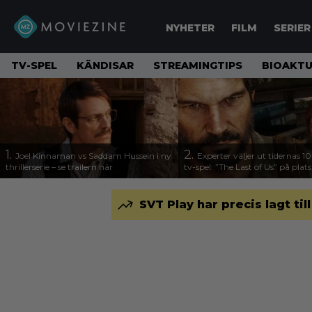
NYHETER
FILM
SERIER
TV-SPEL
KÄNDISAR
STREAMINGTIPS
BIOAKTU
1.
2.
Joel Kinnaman vs Saddam Hussein i ny
Experter väljer ut tidernas 1
thrillerserie – se trailern här
tv-spel: ”The Last of Us” på plats
SVT Play har precis lagt til