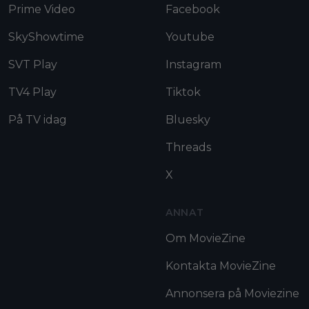
Prime Video
Facebook
SkyShowtime
Youtube
SVT Play
Instagram
TV4 Play
Tiktok
På TV idag
Bluesky
Threads
X
ANNAT
Om MovieZine
Kontakta MovieZine
Annonsera på Moviezine