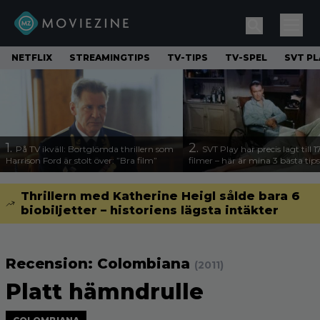
NETFLIX
STREAMINGTIPS
TV-TIPS
TV-SPEL
SVT PL
1.
2.
På TV ikväll: Bortglömda thrillern som
SVT Play har precis lagt till 
Harrison Ford är stolt över: ”Bra film”
filmer – här är mina 3 bästa tips
Thrillern med Katherine Heigl sålde bara 6
biobiljetter – historiens lägsta intäkter
Recension: Colombiana
(2011)
Platt hämndrulle