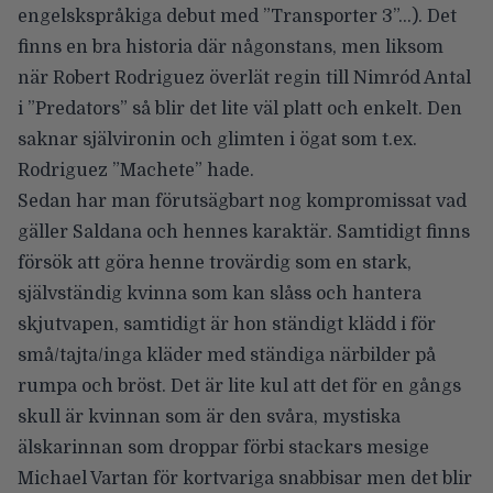
engelskspråkiga debut med
”Transporter 3”
…). Det
finns en bra historia där någonstans, men liksom
när Robert Rodriguez överlät regin till Nimród Antal
i ”
Predators”
så blir det lite väl platt och enkelt. Den
saknar självironin och glimten i ögat som t.ex.
Rodriguez
”Machete”
hade.
Sedan har man förutsägbart nog kompromissat vad
gäller Saldana och hennes karaktär. Samtidigt finns
försök att göra henne trovärdig som en stark,
självständig kvinna som kan slåss och hantera
skjutvapen, samtidigt är hon ständigt klädd i för
små/tajta/inga kläder med ständiga närbilder på
rumpa och bröst. Det är lite kul att det för en gångs
skull är kvinnan som är den svåra, mystiska
älskarinnan som droppar förbi stackars mesige
Michael Vartan för kortvariga snabbisar men det blir