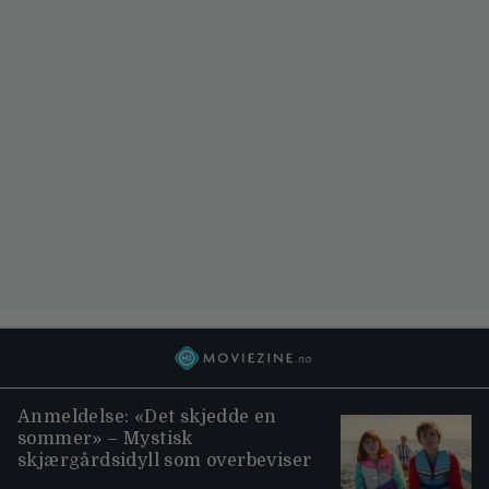
Anmeldelse: «Det skjedde en
sommer» – Mystisk
skjærgårdsidyll som overbeviser