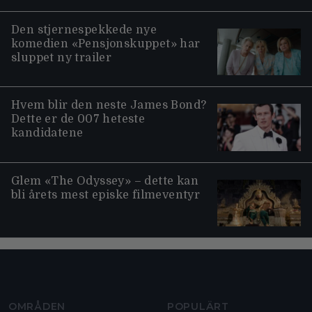
Den stjernespekkede nye
komedien «Pensjonskuppet» har
sluppet ny trailer
Hvem blir den neste James Bond?
Dette er de 007 heteste
kandidatene
Glem «The Odyssey» – dette kan
bli årets mest episke filmeventyr
Moviezine footer navigation
OMRÅDEN
POPULÄRT