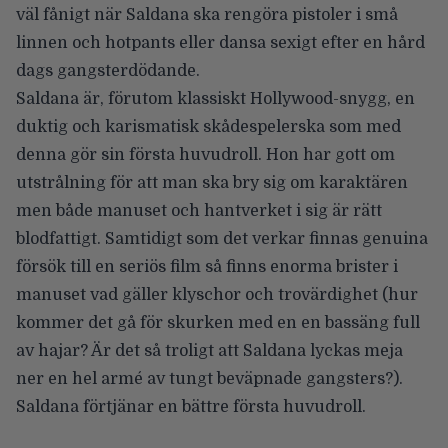
väl fånigt när Saldana ska rengöra pistoler i små
linnen och hotpants eller dansa sexigt efter en hård
dags gangsterdödande.
Saldana är, förutom klassiskt Hollywood-snygg, en
duktig och karismatisk skådespelerska som med
denna gör sin första huvudroll. Hon har gott om
utstrålning för att man ska bry sig om karaktären
men både manuset och hantverket i sig är rätt
blodfattigt. Samtidigt som det verkar finnas genuina
försök till en seriös film så finns enorma brister i
manuset vad gäller klyschor och trovärdighet (hur
kommer det gå för skurken med en en bassäng full
av hajar? Är det så troligt att Saldana lyckas meja
ner en hel armé av tungt beväpnade gangsters?).
Saldana förtjänar en bättre första huvudroll.