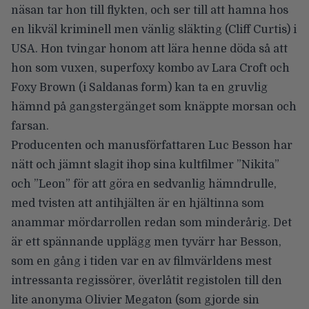
näsan tar hon till flykten, och ser till att hamna hos
en likväl kriminell men vänlig släkting (Cliff Curtis) i
USA. Hon tvingar honom att lära henne döda så att
hon som vuxen, superfoxy kombo av Lara Croft och
Foxy Brown (i Saldanas form) kan ta en gruvlig
hämnd på gangstergänget som knäppte morsan och
farsan.
Producenten och manusförfattaren Luc Besson har
nätt och jämnt slagit ihop sina kultfilmer
”Nikita”
och
”Leon”
för att göra en sedvanlig hämndrulle,
med tvisten att antihjälten är en hjältinna som
anammar mördarrollen redan som minderårig. Det
är ett spännande upplägg men tyvärr har Besson,
som en gång i tiden var en av filmvärldens mest
intressanta regissörer, överlåtit registolen till den
lite anonyma Olivier Megaton (som gjorde sin