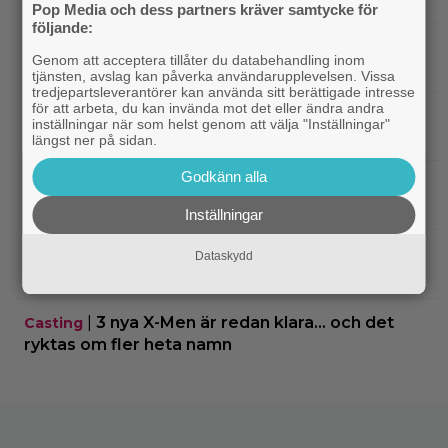
Pop Media och dess partners kräver samtycke för
följande:
|
3 nya tv-serier redo att plöja i
Disney Plus
Genom att acceptera tillåter du databehandling inom
helgen – finns något för alla!
tjänsten, avslag kan påverka användarupplevelsen. Vissa
tredjepartsleverantörer kan använda sitt berättigade intresse
för att arbeta, du kan invända mot det eller ändra andra
|
Thrillern med Katherine Heigl sålde bara
Trivia
inställningar när som helst genom att välja "Inställningar"
6 biobiljetter – historiens lägsta intäkter
längst ner på sidan.
Godkänn alla
|
Från skaparen av ”Tiger King”:
Dokumentär
HBO-dokumentär om reptilsmuggling hyllas
Inställningar
|
”Borderlands”-regissören om
TV-spel
Dataskydd
kalkonfilmen – ”Den tillhörde ingen”
|
3 nya X-Men är redan klara… och det
Casting
ryktas om fler heta namn