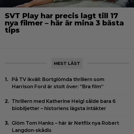
SVT Play har precis lagt till 17
nya filmer – här är mina 3 bästa
tips
MEST LÄST
På TV ikväll: Bortglömda thrillern som
Harrison Ford är stolt över: ”Bra film”
Thrillern med Katherine Heigl sålde bara 6
biobiljetter – historiens lägsta intäkter
Glöm Tom Hanks – här är Netflix nya Robert
Langdon-skådis