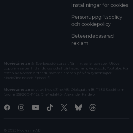
Inställningar för cookies
Personuppgiftspolicy
och cookiepolicy
Beteendebaserad
reklam
Moviezine.se
är Sveriges största sajt för film, serier och spel. Utöver
populära sajten hittar du oss också på Instagram, Facebook, Youtube. För
resten av Norden hittar du samma ämnen på våra syskonsajter
MovieZine.no
och
Episodi.fi
.
Moviezine.se
drivs av MovieZine AB, Olofsgatan 18, 111 36 Stockholm
(org.nr 559200-1142). Chefredaktör
Alexander Kardelo
.
Facebook
Instagram
Youtube
Tiktok
X
Bluesky
Threads
© 2025 Moviezine AB