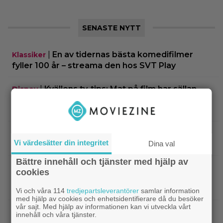
SENASTE NYTT
|
En av tidernas bästa komedifilmer
Klassiker
fyller 100 år – streama den hos SVT Play
|
Kvällens tv-tips: Mat på film har sällan
Disney
sett bättre ut än i Pixar-filmen som nominerades
till 5 Oscars
|
På tv ikväll: 2013 års stora rymdäventyr
TV-tips
Vi värdesätter din integritet
Dina val
fick kritik – halvnaken kvinna stjäl fokus
Bättre innehåll och tjänster med hjälp av
|
Nu på Viaplay: Ethan Hawke
Streamingtips
cookies
gjorde fjolårets bästa förvandling – blev 1.52 cm
lång
Vi och våra 114
tredjepartsleverantörer
samlar information
med hjälp av cookies och enhetsidentifierare då du besöker
vår sajt. Med hjälp av informationen kan vi utveckla vårt
|
”Snyggaste spelet genom tiderna”
TV-spel
innehåll och våra tjänster.
släpptes 2020: ”Fantastisk spelvärld”