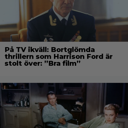
På TV ikväll: Bortglömda
thrillern som Harrison Ford är
stolt över: ”Bra film”