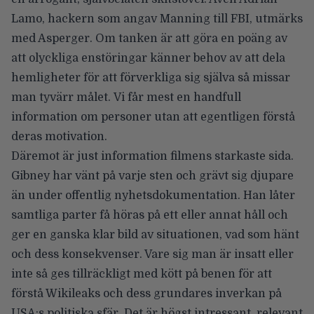
Lamo, hackern som angav Manning till FBI, utmärks
med Asperger. Om tanken är att göra en poäng av
att olyckliga enstöringar känner behov av att dela
hemligheter för att förverkliga sig själva så missar
man tyvärr målet. Vi får mest en handfull
information om personer utan att egentligen förstå
deras motivation.
Däremot är just information filmens starkaste sida.
Gibney har vänt på varje sten och grävt sig djupare
än under offentlig nyhetsdokumentation. Han låter
samtliga parter få höras på ett eller annat håll och
ger en ganska klar bild av situationen, vad som hänt
och dess konsekvenser. Vare sig man är insatt eller
inte så ges tillräckligt med kött på benen för att
förstå Wikileaks och dess grundares inverkan på
USA:s politiska sfär. Det är högst intressant, relevant