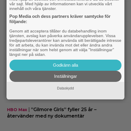
vår sajt. Med hjälp av informationen kan vi utveckla vårt
|
Från skaparen av ”Tiger King”:
innehåll och våra tjänster.
Dokumentär
HBO-dokumentär om reptilsmuggling hyllas
Pop Media och dess partners kräver samtycke för
följande:
|
”Borderlands”-regissören om
TV-spel
Genom att acceptera tillåter du databehandling inom
kalkonfilmen – ”Den tillhörde ingen”
tjänsten, avslag kan påverka användarupplevelsen. Vissa
tredjepartsleverantörer kan använda sitt berättigade intresse
för att arbeta, du kan invända mot det eller ändra andra
|
3 nya X-Men är redan klara… och det
Casting
inställningar när som helst genom att välja "Inställningar"
längst ner på sidan.
ryktas om fler heta namn
Godkänn alla
|
Morgan Freeman medger: Gör dåliga
Hollywood
filmer – om lönen är hög nog
Inställningar
Dataskydd
|
Glöm Tom Hanks – här är Netflix nya
Netflix
Robert Langdon-skådis
|
”Gilmore Girls” fyller 25 år –
HBO Max
återvänder med ny dokumentär