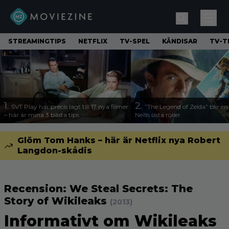
STREAMINGTIPS
NETFLIX
TV-SPEL
KÄNDISAR
TV-T
1.
2.
SVT Play har precis lagt till 17 nya filmer
”The Legend of Zelda” blir e
– här är mina 3 bästa tips
Neills sista roller
Glöm Tom Hanks – här är Netflix nya Robert
Langdon-skådis
Recension: We Steal Secrets: The
Story of Wikileaks
(2013)
Informativt om Wikileaks