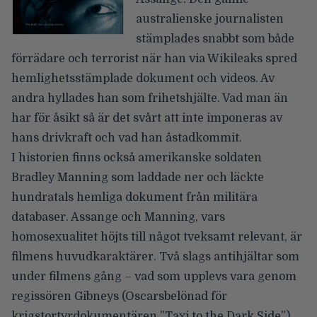
australienske journalisten
stämplades snabbt som både
förrädare och terrorist när han via Wikileaks spred
hemlighetsstämplade dokument och videos. Av
andra hyllades han som frihetshjälte. Vad man än
har för åsikt så är det svårt att inte imponeras av
hans drivkraft och vad han åstadkommit.
I historien finns också amerikanske soldaten
Bradley Manning som laddade ner och läckte
hundratals hemliga dokument från militära
databaser. Assange och Manning, vars
homosexualitet höjts till något tveksamt relevant, är
filmens huvudkaraktärer. Två slags antihjältar som
under filmens gång – vad som upplevs vara genom
regissören Gibneys (Oscarsbelönad för
krigstortyrdokumentären
”Taxi to the Dark Side”
)