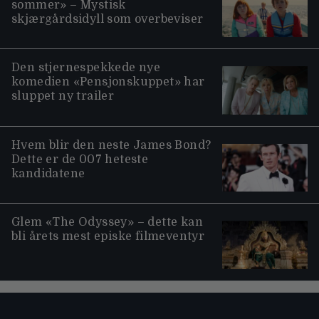
sommer» – Mystisk
skjærgårdsidyll som overbeviser
Den stjernespekkede nye
komedien «Pensjonskuppet» har
sluppet ny trailer
Hvem blir den neste James Bond?
Dette er de 007 heteste
kandidatene
Glem «The Odyssey» – dette kan
bli årets mest episke filmeventyr
Moviezine footer navigation