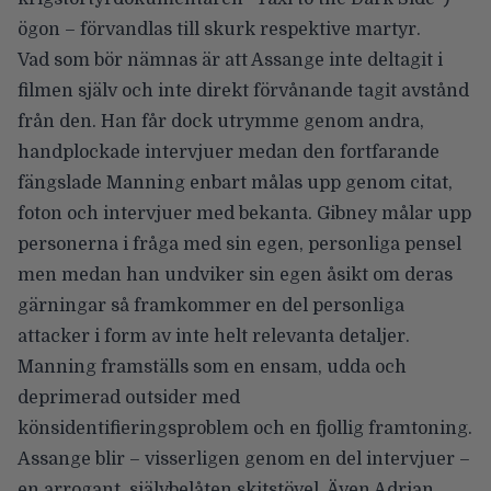
ögon – förvandlas till skurk respektive martyr.
Vad som bör nämnas är att Assange inte deltagit i
filmen själv och inte direkt förvånande tagit avstånd
från den. Han får dock utrymme genom andra,
handplockade intervjuer medan den fortfarande
fängslade Manning enbart målas upp genom citat,
foton och intervjuer med bekanta. Gibney målar upp
personerna i fråga med sin egen, personliga pensel
men medan han undviker sin egen åsikt om deras
gärningar så framkommer en del personliga
attacker i form av inte helt relevanta detaljer.
Manning framställs som en ensam, udda och
deprimerad outsider med
könsidentifieringsproblem och en fjollig framtoning.
Assange blir – visserligen genom en del intervjuer –
en arrogant, självbelåten skitstövel. Även Adrian