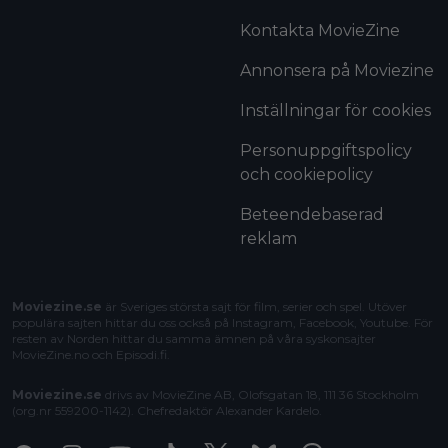
Kontakta MovieZine
Annonsera på Moviezine
Inställningar för cookies
Personuppgiftspolicy
och cookiepolicy
Beteendebaserad
reklam
Moviezine.se
är Sveriges största sajt för film, serier och spel. Utöver
populära sajten hittar du oss också på Instagram, Facebook, Youtube. För
resten av Norden hittar du samma ämnen på våra syskonsajter
MovieZine.no
och
Episodi.fi
.
Moviezine.se
drivs av MovieZine AB, Olofsgatan 18, 111 36 Stockholm
(org.nr 559200-1142). Chefredaktör
Alexander Kardelo
.