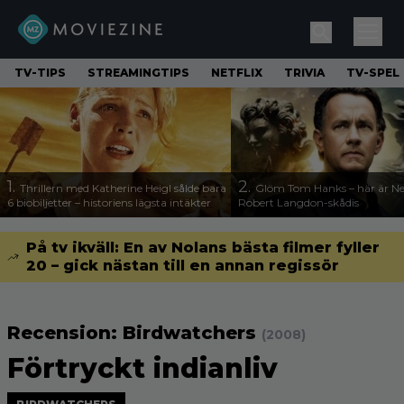
TV-TIPS
STREAMINGTIPS
NETFLIX
TRIVIA
TV-SPEL
1.
2.
Thrillern med Katherine Heigl sålde bara
Glöm Tom Hanks – här är Net
6 biobiljetter – historiens lägsta intäkter
Robert Langdon-skådis
På tv ikväll: En av Nolans bästa filmer fyller
20 – gick nästan till en annan regissör
Recension: Birdwatchers
(2008)
Förtryckt indianliv