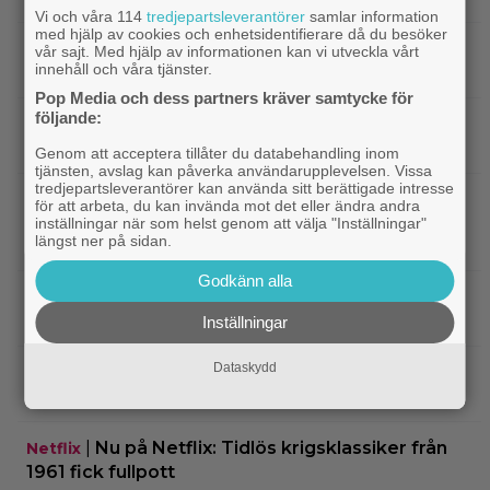
Vi och våra 114
tredjepartsleverantörer
samlar information
med hjälp av cookies och enhetsidentifierare då du besöker
|
Nu på HBO Max: Tom Hardy gör sin
HBO Max
vår sajt. Med hjälp av informationen kan vi utveckla vårt
innehåll och våra tjänster.
bästa roll i ”fullkomligt lysande” drama från 2013
Pop Media och dess partners kräver samtycke för
följande:
|
Kvällens tv-tips: Du kan inte ana
Streamingtips
vem som är mördaren i ”Beck” nummer 20
Genom att acceptera tillåter du databehandling inom
tjänsten, avslag kan påverka användarupplevelsen. Vissa
tredjepartsleverantörer kan använda sitt berättigade intresse
|
På tv ikväll: En av Nolans
Christopher Nolan
för att arbeta, du kan invända mot det eller ändra andra
bästa filmer fyller 20 – gick nästan till en annan
inställningar när som helst genom att välja "Inställningar"
längst ner på sidan.
regissör
Godkänn alla
|
På tv ikväll: Edward Norton gjorde sin
TV-spel
hyllade filmdebut i denna skarpa thriller
Inställningar
Dataskydd
|
Sista säsongen av ”The Witcher”
Fantasy
försenas – släpps 2027
|
Nu på Netflix: Tidlös krigsklassiker från
Netflix
1961 fick fullpott