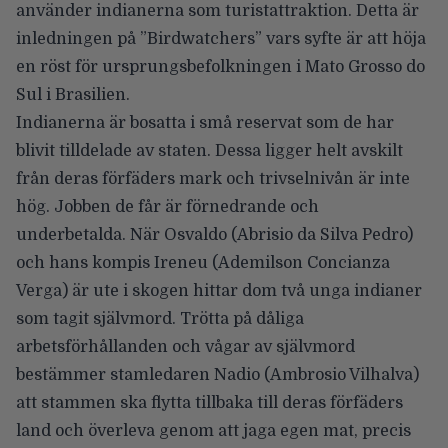
använder indianerna som turistattraktion. Detta är
inledningen på ”Birdwatchers” vars syfte är att höja
en röst för ursprungsbefolkningen i Mato Grosso do
Sul i Brasilien.
Indianerna är bosatta i små reservat som de har
blivit tilldelade av staten. Dessa ligger helt avskilt
från deras förfäders mark och trivselnivån är inte
hög. Jobben de får är förnedrande och
underbetalda. När Osvaldo (Abrisio da Silva Pedro)
och hans kompis Ireneu (Ademilson Concianza
Verga) är ute i skogen hittar dom två unga indianer
som tagit självmord. Trötta på dåliga
arbetsförhållanden och vågar av självmord
bestämmer stamledaren Nadio (Ambrosio Vilhalva)
att stammen ska flytta tillbaka till deras förfäders
land och överleva genom att jaga egen mat, precis