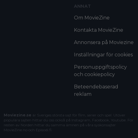
ANNAT
Om MovieZine
Kontakta MovieZine
Annonsera på Moviezine
Inställningar för cookies
Personuppgiftspolicy
och cookiepolicy
Beteendebaserad
reklam
Moviezine.se
är Sveriges största sajt för film, serier och spel. Utöver
populära sajten hittar du oss också på Instagram, Facebook, Youtube. För
resten av Norden hittar du samma ämnen på våra syskonsajter
MovieZine.no
och
Episodi.fi
.