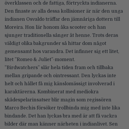
överklassen och de fattiga, förtryckta indianerna.
Den finaste av alla dessa kollisioner är när den unga
indianen Osvaldo träffar den jämnåriga dottern till
Moreira. Hon lär honom åka scooter och han
sjunger traditionella sånger åt henne. Trots deras
väldigt olika bakgrunder så hittar dom något
gemensamt hos varandra. Det infinner sig ett litet,
litet ”Romeo & Juliet”-moment.
”Birdwatchers” slår hela tiden fram och tillbaka
mellan gripande och ointressant. Den lyckas inte
helt och hållet få mig känslomässigt involverad i
karaktärerna. Kombinerat med mediokra
skådespelarinsatser blir magin som regissören
Marco Bechis försöker trollbinda mig med inte lika
bindande. Det han lyckas bra med är att få vackra
bilder där man känner närheten i indianlivet. Sen