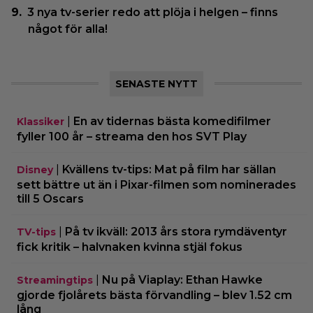
3 nya tv-serier redo att plöja i helgen – finns
något för alla!
SENASTE NYTT
|
En av tidernas bästa komedifilmer
Klassiker
fyller 100 år – streama den hos SVT Play
|
Kvällens tv-tips: Mat på film har sällan
Disney
sett bättre ut än i Pixar-filmen som nominerades
till 5 Oscars
|
På tv ikväll: 2013 års stora rymdäventyr
TV-tips
fick kritik – halvnaken kvinna stjäl fokus
|
Nu på Viaplay: Ethan Hawke
Streamingtips
gjorde fjolårets bästa förvandling – blev 1.52 cm
lång