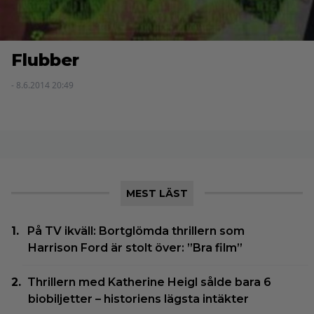
Flubber
- 8.6.2014 20:49
MEST LÄST
På TV ikväll: Bortglömda thrillern som
Harrison Ford är stolt över: ”Bra film”
Thrillern med Katherine Heigl sålde bara 6
biobiljetter – historiens lägsta intäkter