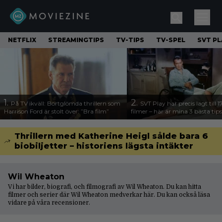
NETFLIX
STREAMINGTIPS
TV-TIPS
TV-SPEL
SVT PL
1.
2.
På TV ikväll: Bortglömda thrillern som
SVT Play har precis lagt till 
Harrison Ford är stolt över: ”Bra film”
filmer – här är mina 3 bästa tips
Thrillern med Katherine Heigl sålde bara 6
biobiljetter – historiens lägsta intäkter
Wil Wheaton
Vi har bilder, biografi, och filmografi av Wil Wheaton. Du kan hitta
filmer och serier där Wil Wheaton medverkar här. Du kan också läsa
vidare på våra
recensioner
.