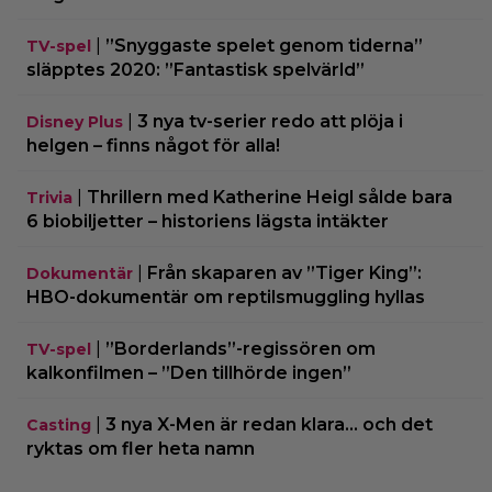
|
”Snyggaste spelet genom tiderna”
TV-spel
släpptes 2020: ”Fantastisk spelvärld”
|
3 nya tv-serier redo att plöja i
Disney Plus
helgen – finns något för alla!
|
Thrillern med Katherine Heigl sålde bara
Trivia
6 biobiljetter – historiens lägsta intäkter
|
Från skaparen av ”Tiger King”:
Dokumentär
HBO-dokumentär om reptilsmuggling hyllas
|
”Borderlands”-regissören om
TV-spel
kalkonfilmen – ”Den tillhörde ingen”
|
3 nya X-Men är redan klara… och det
Casting
ryktas om fler heta namn