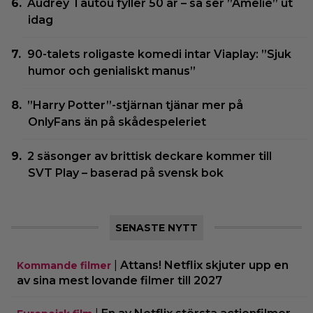
Audrey Tautou fyller 50 år – så ser ”Amelie” ut
idag
90-talets roligaste komedi intar Viaplay: ”Sjuk
humor och genialiskt manus”
”Harry Potter”-stjärnan tjänar mer på
OnlyFans än på skådespeleriet
2 säsonger av brittisk deckare kommer till
SVT Play – baserad på svensk bok
SENASTE NYTT
|
Attans! Netflix skjuter upp en
Kommande filmer
av sina mest lovande filmer till 2027