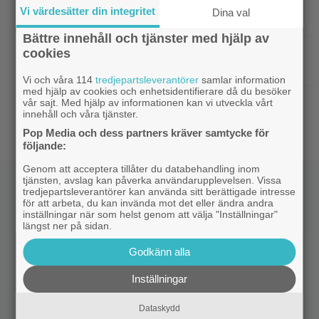
på OnlyFans än som skådis – drog in 200 000
Vi värdesätter din integritet
Dina val
kronor på en dag
Bättre innehåll och tjänster med hjälp av
cookies
|
Glöm ”Sagan om Ringen” – tidernas
Klassiker
bästa äventyrsfilm är utsedd
Vi och våra 114
tredjepartsleverantörer
samlar information
med hjälp av cookies och enhetsidentifierare då du besöker
|
500 000 svenskar har nu sett ”The
Biotoppen
vår sajt. Med hjälp av informationen kan vi utveckla vårt
innehåll och våra tjänster.
Odyssey” på bio
Pop Media och dess partners kräver samtycke för
följande:
Genom att acceptera tillåter du databehandling inom
tjänsten, avslag kan påverka användarupplevelsen. Vissa
tredjepartsleverantörer kan använda sitt berättigade intresse
för att arbeta, du kan invända mot det eller ändra andra
inställningar när som helst genom att välja "Inställningar"
längst ner på sidan.
Godkänn alla
Inställningar
Dataskydd