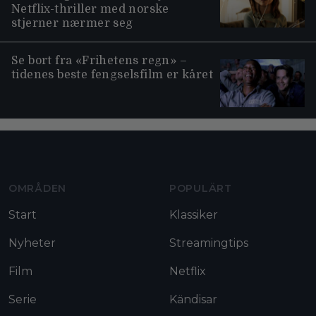
Netflix-thriller med norske
stjerner nærmer seg
Se bort fra «Frihetens regn» –
tidenes beste fengselsfilm er kåret
Moviezine footer navigation
OMRÅDEN
POPULÄRT
Start
Klassiker
Nyheter
Streamingtips
Film
Netflix
Serie
Kändisar