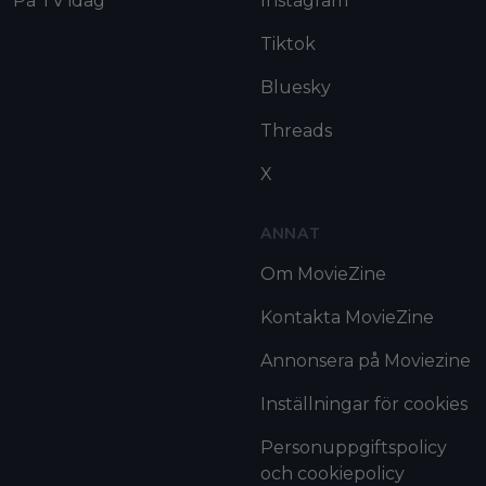
På TV idag
Instagram
Tiktok
Bluesky
Threads
X
ANNAT
Om MovieZine
Kontakta MovieZine
Annonsera på Moviezine
Inställningar för cookies
Personuppgiftspolicy
och cookiepolicy