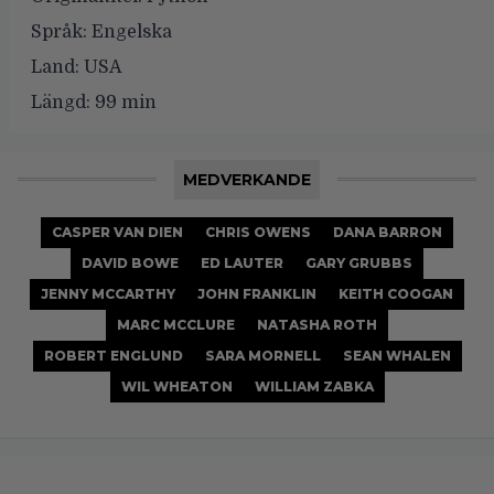
Språk:
Engelska
Land:
USA
Längd:
99 min
MEDVERKANDE
CASPER VAN DIEN
CHRIS OWENS
DANA BARRON
DAVID BOWE
ED LAUTER
GARY GRUBBS
JENNY MCCARTHY
JOHN FRANKLIN
KEITH COOGAN
MARC MCCLURE
NATASHA ROTH
ROBERT ENGLUND
SARA MORNELL
SEAN WHALEN
WIL WHEATON
WILLIAM ZABKA