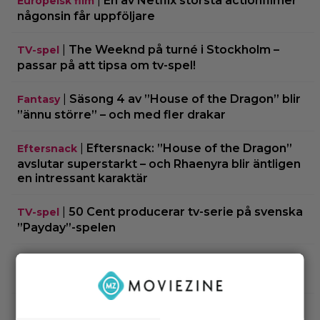
|
En av Netflix största actionfilmer
Europeisk film
någonsin får uppföljare
|
The Weeknd på turné i Stockholm –
TV-spel
passar på att tipsa om tv-spel!
|
Säsong 4 av ”House of the Dragon” blir
Fantasy
”ännu större” – och med fler drakar
|
Eftersnack: ”House of the Dragon”
Eftersnack
avslutar superstarkt – och Rhaenyra blir äntligen
en intressant karaktär
|
50 Cent producerar tv-serie på svenska
TV-spel
”Payday”-spelen
|
Älskade klassikern från 1976 är ny hos
Klassiker
Prime Video – 8,1 på IMDb
|
”Harry Potter”-stjärnan tjänar mer
Harry Potter