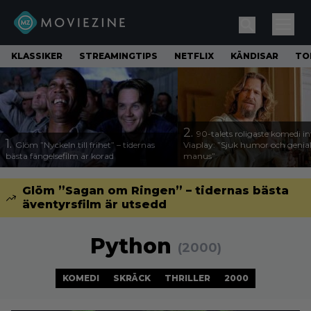
KLASSIKER
STREAMINGTIPS
NETFLIX
KÄNDISAR
TO
2.
90-talets roligaste komedi in
1.
Glöm ”Nyckeln till frihet” – tidernas
Viaplay: ”Sjuk humor och genial
bästa fängelsefilm är korad
manus”
Glöm ”Sagan om Ringen” – tidernas bästa
äventyrsfilm är utsedd
Python
(2000)
KOMEDI
SKRÄCK
THRILLER
2000