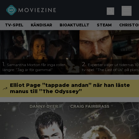
TV-SPEL
KÄNDISAR
BIOAKTUELLT
STEAM
CHRISTO
1.
2.
Samantha Morton får inga roller
Experter väljer ut tidernas 1
längre: ”Jag är för gammal”
tv-spel: ”The Last of Us” på plats
Elliot Page ”tappade andan” när han läste
manus till ”The Odyssey”