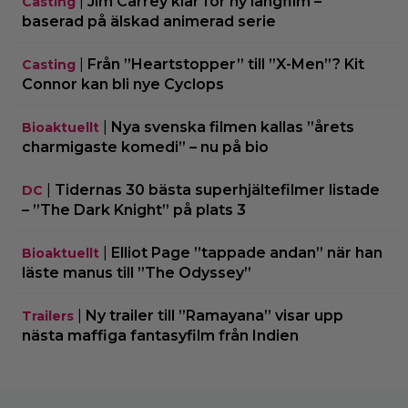
|
Jim Carrey klar för ny långfilm –
Casting
baserad på älskad animerad serie
|
Från ”Heartstopper” till ”X-Men”? Kit
Casting
Connor kan bli nye Cyclops
|
Nya svenska filmen kallas ”årets
Bioaktuellt
charmigaste komedi” – nu på bio
|
Tidernas 30 bästa superhjältefilmer listade
DC
– ”The Dark Knight” på plats 3
|
Elliot Page ”tappade andan” när han
Bioaktuellt
läste manus till ”The Odyssey”
|
Ny trailer till ”Ramayana” visar upp
Trailers
nästa maffiga fantasyfilm från Indien