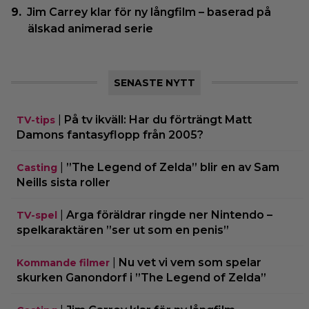
Jim Carrey klar för ny långfilm – baserad på
älskad animerad serie
SENASTE NYTT
|
På tv ikväll: Har du förträngt Matt
TV-tips
Damons fantasyflopp från 2005?
|
”The Legend of Zelda” blir en av Sam
Casting
Neills sista roller
|
Arga föräldrar ringde ner Nintendo –
TV-spel
spelkaraktären ”ser ut som en penis”
|
Nu vet vi vem som spelar
Kommande filmer
skurken Ganondorf i ”The Legend of Zelda”