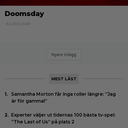
Doomsday
- 8.6.2014 20:49
Inläggsnavigering
Nyare inlägg
MEST LÄST
Samantha Morton får inga roller längre: ”Jag
är för gammal”
Experter väljer ut tidernas 100 bästa tv-spel:
”The Last of Us” på plats 2