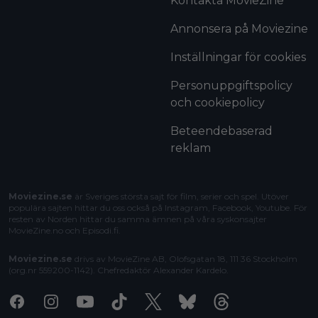
Kontakta MovieZine
Annonsera på Moviezine
Inställningar för cookies
Personuppgiftspolicy
och cookiepolicy
Beteendebaserad
reklam
Moviezine.se
är Sveriges största sajt för film, serier och spel. Utöver
populära sajten hittar du oss också på Instagram, Facebook, Youtube. För
resten av Norden hittar du samma ämnen på våra syskonsajter
MovieZine.no
och
Episodi.fi
.
Moviezine.se
drivs av MovieZine AB, Olofsgatan 18, 111 36 Stockholm
(org.nr 559200-1142). Chefredaktör
Alexander Kardelo
.
Facebook
Instagram
Youtube
Tiktok
X
Bluesky
Threads