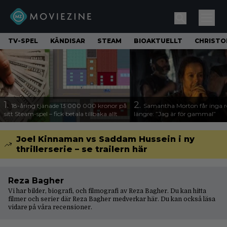
TV-SPEL
KÄNDISAR
STEAM
BIOAKTUELLT
CHRISTO
1.
2.
18-åring tjänade 13 000 000 kronor på
Samantha Morton får inga ro
sitt Steam-spel – fick betala tillbaka allt
längre: ”Jag är för gammal”
Joel Kinnaman vs Saddam Hussein i ny
thrillerserie – se trailern här
Reza Bagher
Vi har bilder, biografi, och filmografi av Reza Bagher. Du kan hitta
filmer och serier där Reza Bagher medverkar här. Du kan också läsa
vidare på våra
recensioner
.