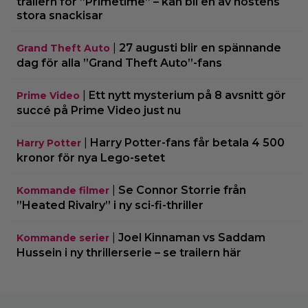
trailern för ”Primetime” – kan bli en av höstens
stora snackisar
|
27 augusti blir en spännande
Grand Theft Auto
dag för alla ”Grand Theft Auto”-fans
|
Ett nytt mysterium på 8 avsnitt gör
Prime Video
succé på Prime Video just nu
|
Harry Potter-fans får betala 4 500
Harry Potter
kronor för nya Lego-setet
|
Se Connor Storrie från
Kommande filmer
”Heated Rivalry” i ny sci-fi-thriller
|
Joel Kinnaman vs Saddam
Kommande serier
Hussein i ny thrillerserie – se trailern här