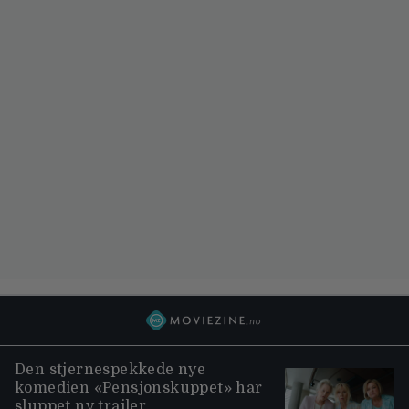
Den stjernespekkede nye
komedien «Pensjonskuppet» har
sluppet ny trailer