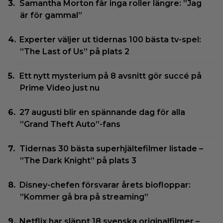
Samantha Morton får inga roller längre: ”Jag
är för gammal”
Experter väljer ut tidernas 100 bästa tv-spel:
”The Last of Us” på plats 2
Ett nytt mysterium på 8 avsnitt gör succé på
Prime Video just nu
27 augusti blir en spännande dag för alla
”Grand Theft Auto”-fans
Tidernas 30 bästa superhjältefilmer listade –
”The Dark Knight” på plats 3
Disney-chefen försvarar årets biofloppar:
”Kommer gå bra på streaming”
Netflix har släppt 18 svenska originalfilmer –