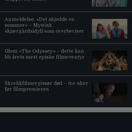
Anmeldelse: «Det skjedde en
sommer» – Mystisk
skjærgårdsidyll som overbeviser
Glem «The Odyssey» – dette kan
bli årets mest episke filmeventyr
Skrekkfilmregissør død – tre uker
før filmpremieren
Moviezine footer navigation