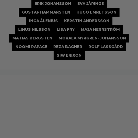
ERIK JOHANSSON
EVA JÄRINGE
GUSTAF HAMMARSTEN
HUGO EMRETSSON
INGA ÅLENIUS
KERSTIN ANDERSSON
LINUS NILSSON
LISA FRY
MAJA HERRSTRÖM
MATIAS BERGSTEN
MORAEA MYRGREN-JOHANSSON
NOOMI RAPACE
REZA BAGHER
ROLF LASSGÅRD
SIW ERIXON