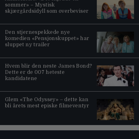
sommer» – Mystisk
skjærgårdsidyll som overbeviser
Den stjernespekkede nye
komedien «Pensjonskuppet» har
sluppet ny trailer
Hvem blir den neste James Bond?
Dette er de 007 heteste
kandidatene
Glem «The Odyssey» – dette kan
bli årets mest episke filmeventyr
Moviezine footer navigation