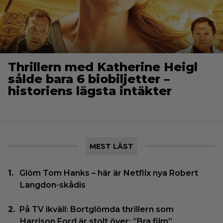
Thrillern med Katherine Heigl
sålde bara 6 biobiljetter –
historiens lägsta intäkter
MEST LÄST
Glöm Tom Hanks – här är Netflix nya Robert
Langdon-skådis
På TV ikväll: Bortglömda thrillern som
Harrison Ford är stolt över: ”Bra film”