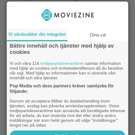
|
Från skaparen av ”Tiger King”:
Dokumentär
HBO-dokumentär om reptilsmuggling hyllas
|
”Borderlands”-regissören om
TV-spel
Vi värdesätter din integritet
Dina val
kalkonfilmen – ”Den tillhörde ingen”
Bättre innehåll och tjänster med hjälp av
cookies
|
3 nya X-Men är redan klara… och det
Casting
ryktas om fler heta namn
Vi och våra 114
tredjepartsleverantörer
samlar information
med hjälp av cookies och enhetsidentifierare då du besöker
vår sajt. Med hjälp av informationen kan vi utveckla vårt
|
Morgan Freeman medger: Gör dåliga
Hollywood
innehåll och våra tjänster.
filmer – om lönen är hög nog
Pop Media och dess partners kräver samtycke för
följande:
|
Glöm Tom Hanks – här är Netflix nya
Netflix
Genom att acceptera tillåter du databehandling inom
Robert Langdon-skådis
tjänsten, avslag kan påverka användarupplevelsen. Vissa
tredjepartsleverantörer kan använda sitt berättigade intresse
för att arbeta, du kan invända mot det eller ändra andra
|
”Gilmore Girls” fyller 25 år –
HBO Max
inställningar när som helst genom att välja "Inställningar"
återvänder med ny dokumentär
längst ner på sidan.