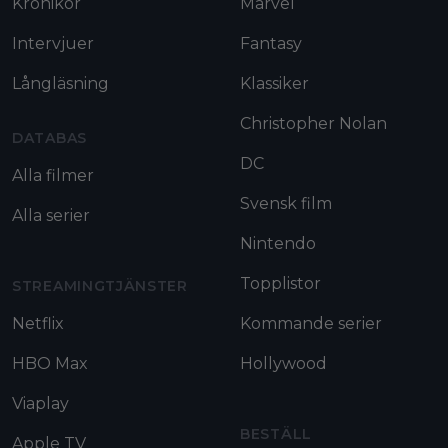
Krönikor
Marvel
Intervjuer
Fantasy
Långläsning
Klassiker
Christopher Nolan
DATABAS
DC
Alla filmer
Svensk film
Alla serier
Nintendo
Topplistor
STREAMINGTJÄNSTER
Netflix
Kommande serier
HBO Max
Hollywood
Viaplay
BESTÄLL
Apple TV