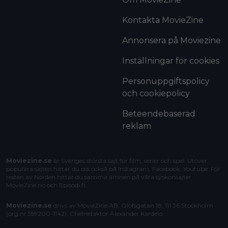
Kontakta MovieZine
Annonsera på Moviezine
Inställningar för cookies
Personuppgiftspolicy
och cookiepolicy
Beteendebaserad
reklam
Moviezine.se
är Sveriges största sajt för film, serier och spel. Utöver
populära sajten hittar du oss också på Instagram, Facebook, Youtube. För
resten av Norden hittar du samma ämnen på våra syskonsajter
MovieZine.no
och
Episodi.fi
.
Moviezine.se
drivs av MovieZine AB, Olofsgatan 18, 111 36 Stockholm
(org.nr 559200-1142). Chefredaktör
Alexander Kardelo
.