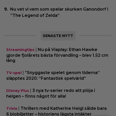
Nu vet vi vem som spelar skurken Ganondorf i
”The Legend of Zelda”
SENASTE NYTT
|
Nu på Viaplay: Ethan Hawke
Streamingtips
gjorde fjolårets bästa förvandling – blev 1.52 cm
lång
|
”Snyggaste spelet genom tiderna”
TV-spel
släpptes 2020: ”Fantastisk spelvärld”
|
3 nya tv-serier redo att plöja i
Disney Plus
helgen – finns något för alla!
|
Thrillern med Katherine Heigl sålde bara
Trivia
6 biobiljetter – historiens lägsta intäkter