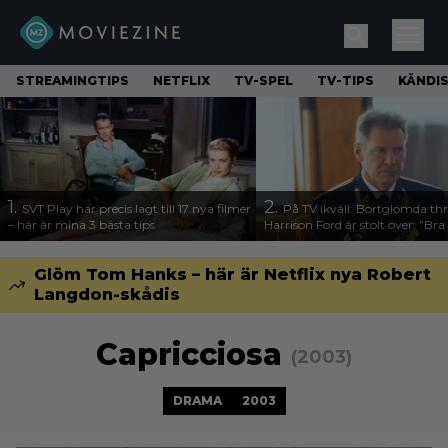
STREAMINGTIPS
NETFLIX
TV-SPEL
TV-TIPS
KÄNDI
1.
2.
SVT Play har precis lagt till 17 nya filmer
På TV ikväll: Bortglömda thr
– här är mina 3 bästa tips
Harrison Ford är stolt över: ”Bra
Glöm Tom Hanks – här är Netflix nya Robert
Langdon-skådis
Capricciosa
(2003)
DRAMA
2003