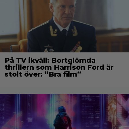
På TV ikväll: Bortglömda
thrillern som Harrison Ford är
stolt över: ”Bra film”