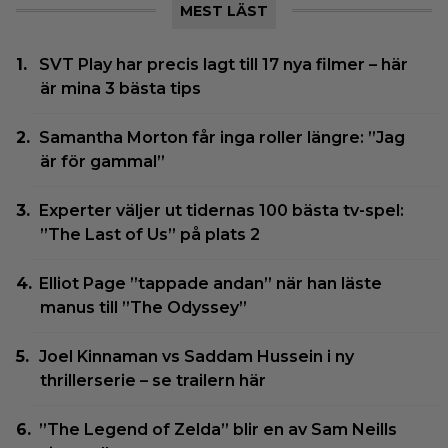
MEST LÄST
SVT Play har precis lagt till 17 nya filmer – här
är mina 3 bästa tips
Samantha Morton får inga roller längre: ”Jag
är för gammal”
Experter väljer ut tidernas 100 bästa tv-spel:
”The Last of Us” på plats 2
Elliot Page ”tappade andan” när han läste
manus till ”The Odyssey”
Joel Kinnaman vs Saddam Hussein i ny
thrillerserie – se trailern här
”The Legend of Zelda” blir en av Sam Neills