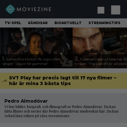
TV-SPEL
KÄNDISAR
BIOAKTUELLT
STREAMINGTIPS
1.
2.
Samantha Morton får inga roller
Experter väljer ut tidernas 1
längre: ”Jag är för gammal”
tv-spel: ”The Last of Us” på plats
SVT Play har precis lagt till 17 nya filmer –
här är mina 3 bästa tips
Pedro Almodóvar
Vi har bilder, biografi, och filmografi av Pedro Almodóvar. Du kan
hitta filmer och serier där Pedro Almodóvar medverkar här. Du kan
också läsa vidare på våra
recensioner
.