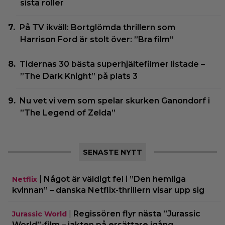
sista roller
På TV ikväll: Bortglömda thrillern som
Harrison Ford är stolt över: ”Bra film”
Tidernas 30 bästa superhjältefilmer listade –
”The Dark Knight” på plats 3
Nu vet vi vem som spelar skurken Ganondorf i
”The Legend of Zelda”
SENASTE NYTT
|
Något är väldigt fel i ”Den hemliga
Netflix
kvinnan” – danska Netflix-thrillern visar upp sig
|
Regissören flyr nästa ”Jurassic
Jurassic World
World”-film – jakten på ersättare igång