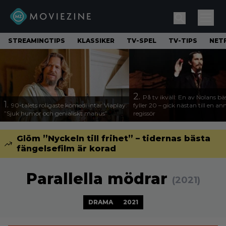
STREAMINGTIPS
KLASSIKER
TV-SPEL
TV-TIPS
NETF
2.
På tv ikväll: En av Nolans bä
1.
90-talets roligaste komedi intar Viaplay:
fyller 20 – gick nästan till en a
”Sjuk humor och genialiskt manus”
regissör
Glöm ”Nyckeln till frihet” – tidernas bästa
fängelsefilm är korad
Parallella mödrar
(2021)
DRAMA
2021