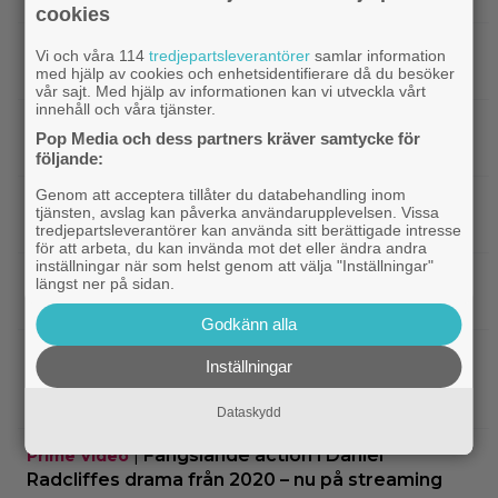
cookies
|
2 säsonger av brittisk deckare
Streamingtips
Vi och våra 114
tredjepartsleverantörer
samlar information
kommer till SVT Play – baserad på svensk bok
med hjälp av cookies och enhetsidentifierare då du besöker
vår sajt. Med hjälp av informationen kan vi utveckla vårt
innehåll och våra tjänster.
|
Actionsuccén från 1998 som Jackie
Kändisar
Pop Media och dess partners kräver samtycke för
Chan vill glömma: ”Gillar den fortfarande inte”
följande:
Genom att acceptera tillåter du databehandling inom
|
Sista chansen: 2010-talets mest episka
Fantasy
tjänsten, avslag kan påverka användarupplevelsen. Vissa
fantasytrilogi lämnar Netflix i augusti
tredjepartsleverantörer kan använda sitt berättigade intresse
för att arbeta, du kan invända mot det eller ändra andra
inställningar när som helst genom att välja "Inställningar"
|
Christopher Nolans
Christopher Nolan
längst ner på sidan.
favoritkomedi är hyllad kultrulle från 1987
Godkänn alla
|
”Svärtan”-aktuella Ture Nermans
Exklusivt
Inställningar
favoritfilm är en klassiker från 1994:
”Fantastisk”
Dataskydd
|
Fängslande action i Daniel
Prime Video
Radcliffes drama från 2020 – nu på streaming