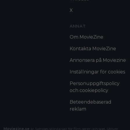
X
ANNAT
Om MovieZine
Kontakta MovieZine
Annonsera på Moviezine
Inställningar för cookies
Personuppgiftspolicy
och cookiepolicy
Beteendebaserad
reklam
Moviezine.se
är Sveriges största sajt för film, serier och spel. Utöver