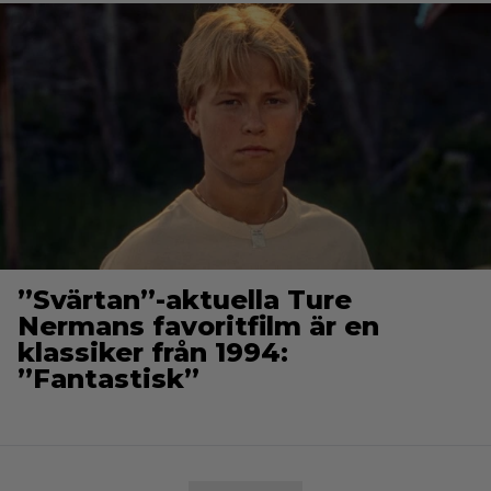
”Svärtan”-aktuella Ture
Nermans favoritfilm är en
klassiker från 1994:
”Fantastisk”