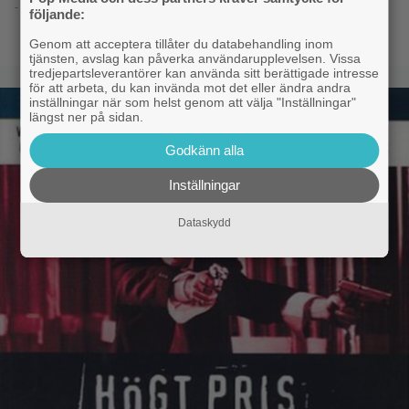
- 20.4.2016 11:05
följande:
Genom att acceptera tillåter du databehandling inom
tjänsten, avslag kan påverka användarupplevelsen. Vissa
tredjepartsleverantörer kan använda sitt berättigade intresse
för att arbeta, du kan invända mot det eller ändra andra
inställningar när som helst genom att välja "Inställningar"
längst ner på sidan.
Godkänn alla
Inställningar
Dataskydd