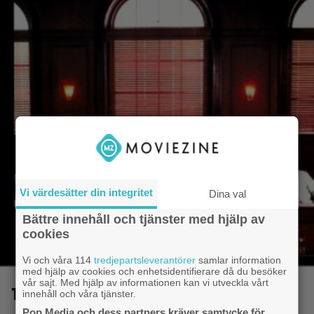
Vi värdesätter din integritet
Dina val
Bättre innehåll och tjänster med hjälp av
cookies
Vi och våra 114
tredjepartsleverantörer
samlar information
med hjälp av cookies och enhetsidentifierare då du besöker
vår sajt. Med hjälp av informationen kan vi utveckla vårt
12 edsvurna män
innehåll och våra tjänster.
Pop Media och dess partners kräver samtycke för