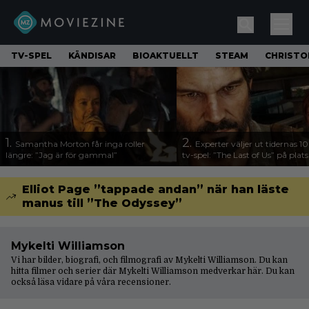
TV-SPEL
KÄNDISAR
BIOAKTUELLT
STEAM
CHRISTO
1.
2.
Samantha Morton får inga roller
Experter väljer ut tidernas 1
längre: ”Jag är för gammal”
tv-spel: ”The Last of Us” på plats
Elliot Page ”tappade andan” när han läste
manus till ”The Odyssey”
Mykelti Williamson
Vi har bilder, biografi, och filmografi av Mykelti Williamson. Du kan
hitta filmer och serier där Mykelti Williamson medverkar här. Du kan
också läsa vidare på våra
recensioner
.