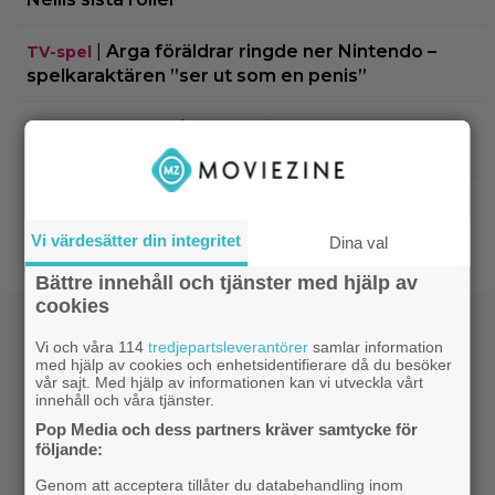
|
Arga föräldrar ringde ner Nintendo –
TV-spel
spelkaraktären ”ser ut som en penis”
|
Nu vet vi vem som spelar
Kommande filmer
skurken Ganondorf i ”The Legend of Zelda”
|
Jim Carrey klar för ny långfilm –
Casting
baserad på älskad animerad serie
Vi värdesätter din integritet
Dina val
Bättre innehåll och tjänster med hjälp av
cookies
Vi och våra 114
tredjepartsleverantörer
samlar information
med hjälp av cookies och enhetsidentifierare då du besöker
vår sajt. Med hjälp av informationen kan vi utveckla vårt
innehåll och våra tjänster.
Pop Media och dess partners kräver samtycke för
följande:
Genom att acceptera tillåter du databehandling inom