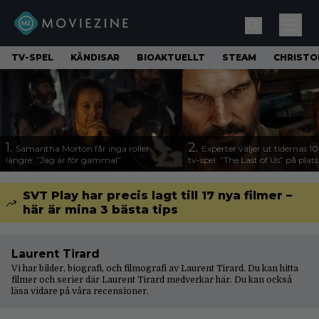
TV-SPEL
KÄNDISAR
BIOAKTUELLT
STEAM
CHRISTO
1.
2.
Samantha Morton får inga roller
Experter väljer ut tidernas 1
längre: ”Jag är för gammal”
tv-spel: ”The Last of Us” på plats
SVT Play har precis lagt till 17 nya filmer –
här är mina 3 bästa tips
Laurent Tirard
Vi har bilder, biografi, och filmografi av Laurent Tirard. Du kan hitta
filmer och serier där Laurent Tirard medverkar här. Du kan också
läsa vidare på våra
recensioner
.