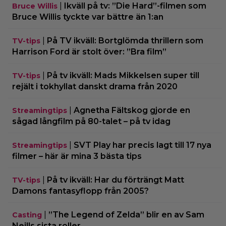
|
Ikväll på tv: ”Die Hard”-filmen som
Bruce Willis
Bruce Willis tyckte var bättre än 1:an
|
På TV ikväll: Bortglömda thrillern som
TV-tips
Harrison Ford är stolt över: ”Bra film”
|
På tv ikväll: Mads Mikkelsen super till
TV-tips
rejält i tokhyllat danskt drama från 2020
|
Agnetha Fältskog gjorde en
Streamingtips
sågad långfilm på 80-talet – på tv idag
|
SVT Play har precis lagt till 17 nya
Streamingtips
filmer – här är mina 3 bästa tips
|
På tv ikväll: Har du förträngt Matt
TV-tips
Damons fantasyflopp från 2005?
|
”The Legend of Zelda” blir en av Sam
Casting
Neills sista roller