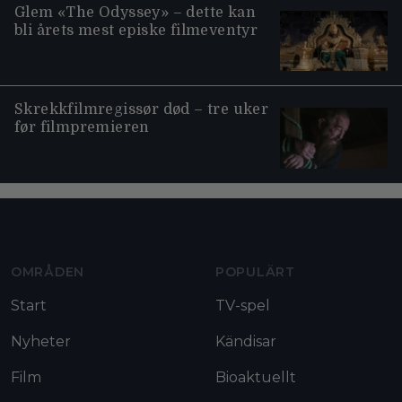
Glem «The Odyssey» – dette kan
bli årets mest episke filmeventyr
Skrekkfilmregissør død – tre uker
før filmpremieren
Moviezine footer navigation
OMRÅDEN
POPULÄRT
Start
TV-spel
Nyheter
Kändisar
Film
Bioaktuellt