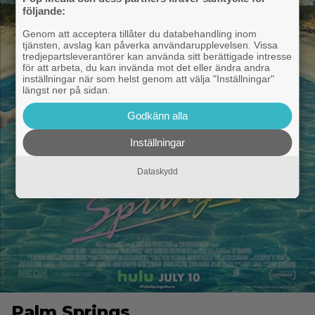
följande:
Genom att acceptera tillåter du databehandling inom
tjänsten, avslag kan påverka användarupplevelsen. Vissa
tredjepartsleverantörer kan använda sitt berättigade intresse
för att arbeta, du kan invända mot det eller ändra andra
inställningar när som helst genom att välja "Inställningar"
längst ner på sidan.
Godkänn alla
Inställningar
Dataskydd
Palm Springs