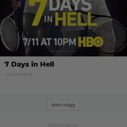
7 Days in Hell
- 23.6.2015 06:58
Inläggsnavigering
Äldre inlägg