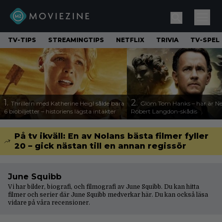
TV-TIPS
STREAMINGTIPS
NETFLIX
TRIVIA
TV-SPEL
1.
2.
Thrillern med Katherine Heigl sålde bara
Glöm Tom Hanks – här är Net
6 biobiljetter – historiens lägsta intäkter
Robert Langdon-skådis
På tv ikväll: En av Nolans bästa filmer fyller
20 – gick nästan till en annan regissör
June Squibb
Vi har bilder, biografi, och filmografi av June Squibb. Du kan hitta
filmer och serier där June Squibb medverkar här. Du kan också läsa
vidare på våra
recensioner
.