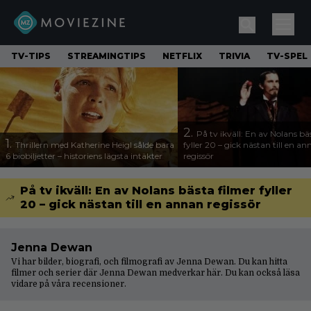
TV-TIPS
STREAMINGTIPS
NETFLIX
TRIVIA
TV-SPEL
2.
På tv ikväll: En av Nolans bä
1.
Thrillern med Katherine Heigl sålde bara
fyller 20 – gick nästan till en a
6 biobiljetter – historiens lägsta intäkter
regissör
På tv ikväll: En av Nolans bästa filmer fyller
20 – gick nästan till en annan regissör
Jenna Dewan
Vi har bilder, biografi, och filmografi av Jenna Dewan. Du kan hitta
filmer och serier där Jenna Dewan medverkar här. Du kan också läsa
vidare på våra
recensioner
.