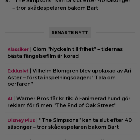
”The Simpsons” kan ta slut efter 40 säsonger
– tror skådespelaren bakom Bart
SENASTE NYTT
|
Glöm ”Nyckeln till frihet” – tidernas
Klassiker
bästa fängelsefilm är korad
|
Vilhelm Blomgren blev uppläxad av Ari
Exklusivt
Aster – första inspelningsdagen: ”Tala om
oerfaren”
|
Warner Bros får kritik: AI-animerad hund gör
AI
reklam för filmen ”The End of Oak Street”
|
”The Simpsons” kan ta slut efter 40
Disney Plus
säsonger – tror skådespelaren bakom Bart