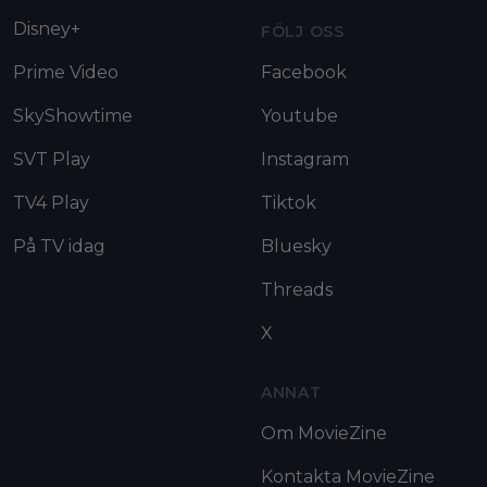
Disney+
FÖLJ OSS
Prime Video
Facebook
SkyShowtime
Youtube
SVT Play
Instagram
TV4 Play
Tiktok
På TV idag
Bluesky
Threads
X
ANNAT
Om MovieZine
Kontakta MovieZine