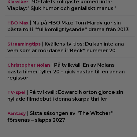
|
90-talets roligaste komedi intar
Klassiker
Viaplay: ”Sjuk humor och genialiskt manus”
|
Nu på HBO Max: Tom Hardy gör sin
HBO Max
bästa roll i ”fullkomligt lysande” drama från 2013
|
Kvällens tv-tips: Du kan inte ana
Streamingtips
vem som är mördaren i ”Beck” nummer 20
|
På tv ikväll: En av Nolans
Christopher Nolan
bästa filmer fyller 20 – gick nästan till en annan
regissör
|
På tv ikväll: Edward Norton gjorde sin
TV-spel
hyllade filmdebut i denna skarpa thriller
|
Sista säsongen av ”The Witcher”
Fantasy
försenas – släpps 2027