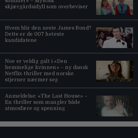
sommer» – Mystisk
skjærgårdsidyll som overbeviser
Hvem blir den neste James Bond?
Dette er de 007 heteste
kandidatene
Noe er veldig galt i «Den
hemmelige kvinnen» – ny dansk
Netflix-thriller med norske
stjerner nærmer seg
Anmeldelse: «The Last House» –
En thriller som mangler både
atmosfære og spenning
Moviezine footer navigation