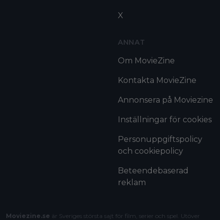
X
ANNAT
Om MovieZine
Kontakta MovieZine
Annonsera på Moviezine
Inställningar för cookies
Personuppgiftspolicy
och cookiepolicy
Beteendebaserad
reklam
Moviezine.se
är Sveriges största sajt för film, serier och spel. Utöver