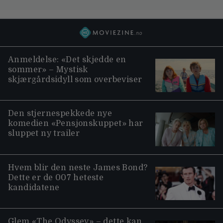
Anmeldelse: «Det skjedde en
sommer» – Mystisk
skjærgårdsidyll som overbeviser
Den stjernespekkede nye
komedien «Pensjonskuppet» har
sluppet ny trailer
Hvem blir den neste James Bond?
Dette er de 007 heteste
kandidatene
Glem «The Odyssey» – dette kan