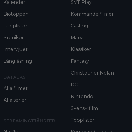
Kalender
SVT Play
Biotoppen
Kommande filmer
Topplistor
Casting
Krönikor
Marvel
Intervjuer
Klassiker
Långläsning
Fantasy
Christopher Nolan
DATABAS
DC
Alla filmer
Nintendo
Alla serier
Svensk film
Topplistor
STREAMINGTJÄNSTER
Netflix
Kommande serier