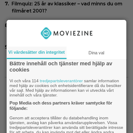
Filmquiz: 25 år av klassiker – vad minns du om
filmåret 2001?
Adam Sandler återförenar gänget i ”Grown
Ups 3” – delar en första bild
Nu vet vi vem som spelar skurken Ganondorf i
Vi värdesätter din integritet
Dina val
”The Legend of Zelda”
Bättre innehåll och tjänster med hjälp av
cookies
SENASTE NYTT
Vi och våra 114
tredjepartsleverantörer
samlar information
med hjälp av cookies och enhetsidentifierare då du besöker
vår sajt. Med hjälp av informationen kan vi utveckla vårt
|
Nu på Viaplay: Ethan Hawke
Streamingtips
innehåll och våra tjänster.
gjorde fjolårets bästa förvandling – blev 1.52 cm
Pop Media och dess partners kräver samtycke för
lång
följande:
Genom att acceptera tillåter du databehandling inom
|
”Snyggaste spelet genom tiderna”
TV-spel
tjänsten, avslag kan påverka användarupplevelsen. Vissa
släpptes 2020: ”Fantastisk spelvärld”
tredjepartsleverantörer kan använda sitt berättigade intresse
för att arbeta, du kan invända mot det eller ändra andra