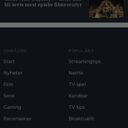
bli årets mest episke filmeventyr
Moviezine footer navigation
OMRÅDEN
POPULÄRT
Start
Streamingtips
Nyheter
Netflix
Film
TV-spel
Serie
Kändisar
Gaming
TV-tips
Recensioner
Bioaktuellt