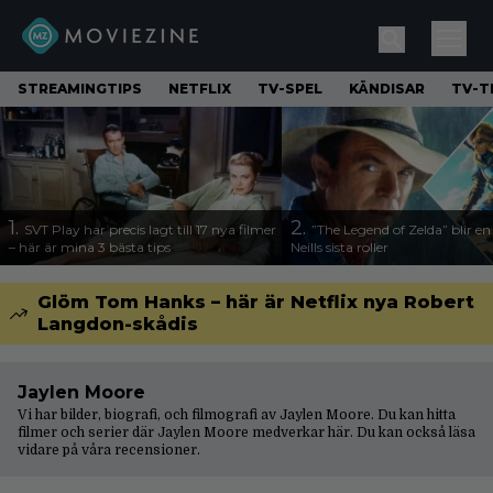
STREAMINGTIPS
NETFLIX
TV-SPEL
KÄNDISAR
TV-T
1.
2.
SVT Play har precis lagt till 17 nya filmer
”The Legend of Zelda” blir e
– här är mina 3 bästa tips
Neills sista roller
Glöm Tom Hanks – här är Netflix nya Robert
Langdon-skådis
Jaylen Moore
Vi har bilder, biografi, och filmografi av Jaylen Moore. Du kan hitta
filmer och serier där Jaylen Moore medverkar här. Du kan också läsa
vidare på våra
recensioner
.